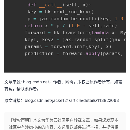
def
__call__
(
self
,
 x
)
:
者
       key 
=
 hk
.
next_rng_key
(
)
       p 
=
 jax
.
random
.
bernoulli
(
key
,
1.0
-
我
return
 x 
*
 p 
/
(
1.0
-
 self
.
rate
)
      forward 
=
 hk
.
transform
(
lambda
 x
:
 MyD
的
我
      key1
,
 key2 
=
 jax
.
random
.
split
(
jax
.
ra
      params 
=
 forward
.
init
(
key1
,
 x
)
博
的
我
      prediction 
=
 forward
.
apply
(
params
,
 k
客
论
的
我
坛
圈
的
我
文章来源: blog.csdn.net，作者：网奇，版权归原作者所有，如需
转载，请联系作者。
子
直
的
我
原文链接：blog.csdn.net/jacke121/article/details/113822063
我
播
活
的
【版权声明】本文为华为云社区用户转载文章，如果您发现本
我
动
关
的
社区中有涉嫌抄袭的内容，欢迎发送邮件进行举报，并提供相