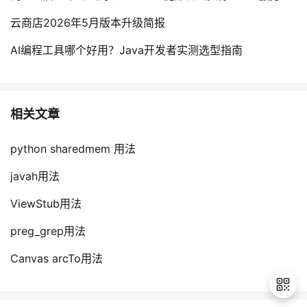
持
建
证
实
的
云商店2026年5月版本升级简报
议
验
收
AI编程工具哪个好用？Java开发者实测选型指南
藏
相关文章
python sharedmem 用法
javah用法
ViewStub用法
preg_grep用法
Canvas arcTo用法