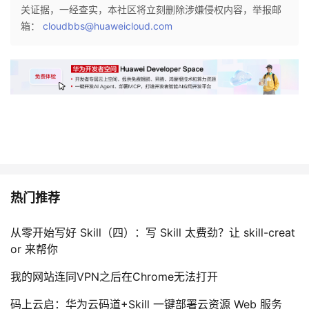
关证据，一经查实，本社区将立刻删除涉嫌侵权内容，举报邮
我
注
的
开
箱：
cloudbbs@huaweicloud.com
的
Programs
发
支
者
持
学
我
堂
的
我
我
热门推荐
技
的
的
我
从零开始写好 Skill（四）：写 Skill 太费劲？让 skill-creat
or 来帮你
术
云
课
的
我
我的网站连同VPN之后在Chrome无法打开
支
声
程
认
的
我
码上云启：华为云码道+Skill 一键部署云资源 Web 服务