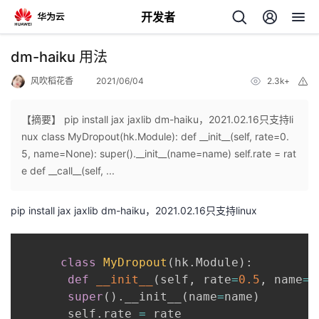
开发者
返
dm-haiku 用法
回
风吹稻花香
2021/06/04
2.3k+
举
报
【摘要】 pip install jax jaxlib dm-haiku，2021.02.16只支持li
nux class MyDropout(hk.Module): def __init__(self, rate=0.
5, name=None): super().__init__(name=name) self.rate = rat
个
e def __call__(self, ...
我
人
pip install jax jaxlib dm-haiku，2021.02.16只支持linux
的
主
class
MyDropout
(
hk
.
Module
)
:
开
页
def
__init__
(
self
,
 rate
=
0.5
,
 name
=
N
super
(
)
.
__init__
(
name
=
name
)
发
       self
.
rate 
=
 rate
