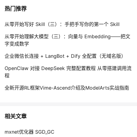
持
建
证
实
的
热门推荐
议
验
收
从零开始写好 Skill（三）：手把手写你的第一个 Skill
藏
从零开始理解大模型（三）：向量与 Embedding——把文
字变成数学
企业微信长连接 + LangBot + Dify 全配置（无域名版）
OpenClaw 对接 DeepSeek 完整配置教程 从零搭建调用流
程
全新开源RL框架Vime-Ascend介绍及ModelArts实战指南
相关文章
mxnet优化器 SGD_GC