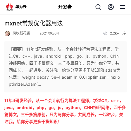
开发者
返
mxnet常规优化器用法
回
风吹稻花香
2021/06/04
2.2k+
举
报
【摘要】 11年it研发经验，从一个会计转行为算法工程师，学
过C#，c++，java，android，php，go，js，python，CNN
神经网络，四千多篇博文，三千多篇原创，只为与你分享，共
个
同成长，一起进步，关注我，给你分享更多干货知识! adam优
化器： weight_decay=5e-4 adam_lr=0.01optimizer = mx.o
我
人
ptimizer.Adam(...
的
主
11年it研发经验，从一个会计转行为算法工程师，学过C#，c++，
java，android，php，go，js，python，CNN神经网络，四千多
开
页
篇博文，三千多篇原创，只为与你分享，共同成长，一起进步，关
注我，给你分享更多干货知识!
发