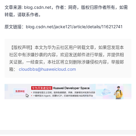
我
注
的
开
文章来源: blog.csdn.net，作者：网奇，版权归原作者所有，如需
转载，请联系作者。
的
Programs
发
原文链接：blog.csdn.net/jacke121/article/details/116212741
支
者
【版权声明】本文为华为云社区用户转载文章，如果您发现本
持
学
社区中有涉嫌抄袭的内容，欢迎发送邮件进行举报，并提供相
关证据，一经查实，本社区将立刻删除涉嫌侵权内容，举报邮
我
堂
箱：
cloudbbs@huaweicloud.com
的
我
我
技
的
的
我
术
云
课
的
我
支
声
程
认
的
我