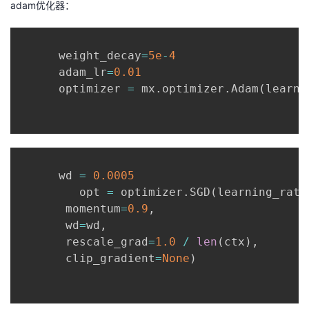
adam优化器：
者
      weight_decay
=
5e
-
4
我
      adam_lr
=
0.01
      optimizer 
=
 mx
.
optimizer
.
Adam
(
learni
的
我
博
的
我
客
论
的
我
      wd 
=
0.0005
坛
圈
的
我
         opt 
=
 optimizer
.
SGD
(
learning_rate
       momentum
=
0.9
,
子
直
的
我
       wd
=
wd
,
       rescale_grad
=
1.0
/
len
(
ctx
)
,
我
播
活
的
       clip_gradient
=
None
)
我
动
关
的