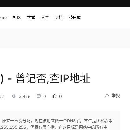
rams
社区
学堂
大赛
支持
茶思屋
 - 曾记否,查IP地址
举报
02
3.4k+
0
0
测试用的，原来一直没分配，现在被用来做一个DNS了，宣传是比谷歌等
5.255.255.255，代表有限广播，它的目标是网络中的所有主