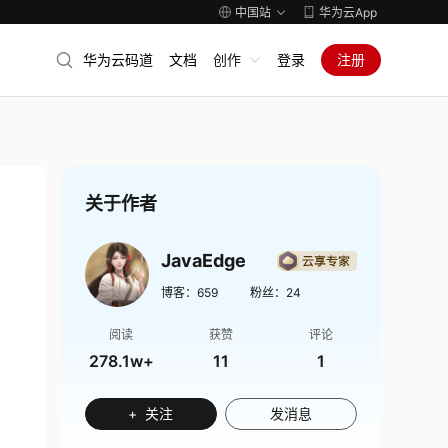
中国站
华为云App
华为云码道
文档
创作
登录
注册
关于作者
JavaEdge
博客：
659
粉丝：
24
阅读
获赞
评论
278.1w+
11
1
+ 关注
发消息