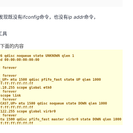
，发现既没有
ifconfig
命令，也没有
ip addr
命令，
个工具
出下面的内容