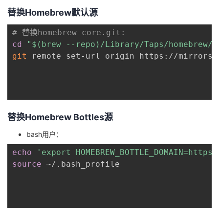
替换Homebrew默认源
者
# 替换homebrew-core.git:
我
cd
"
$(
brew --repo
)
/Library/Taps/homebrew/h
git
 remote set-url origin https://mirrors.
的
我
博
的
我
客
论
的
我
替换Homebrew Bottles源
bash用户：
坛
圈
的
我
echo
'export HOMEBREW_BOTTLE_DOMAIN=https:
子
直
的
我
source
 ~/.bash_profile

我
播
活
的
我
动
关
的