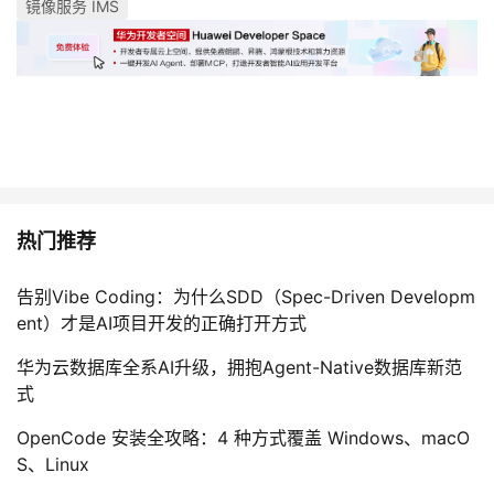
镜像服务 IMS
持
建
证
实
的
议
验
收
藏
热门推荐
告别Vibe Coding：为什么SDD（Spec-Driven Developm
ent）才是AI项目开发的正确打开方式
华为云数据库全系AI升级，拥抱Agent-Native数据库新范
式
OpenCode 安装全攻略：4 种方式覆盖 Windows、macO
S、Linux