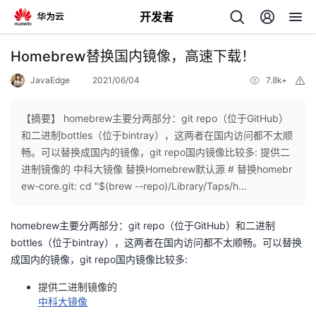
开发者
返
Homebrew替换国内镜像，高速下载！
回
JavaEdge
2021/06/04
7.8k+
举
报
【摘要】 homebrew主要分两部分：git repo（位于GitHub）
和二进制bottles（位于bintray），这两者在国内访问都不太顺
畅。可以替换成国内的镜像，git repo国内镜像比较多: 提供二
个
进制镜像的 中科大镜像 替换Homebrew默认源 # 替换homebr
ew-core.git: cd "$(brew --repo)/Library/Taps/h...
我
人
homebrew主要分两部分：git repo（位于GitHub）和二进制
的
主
bottles（位于bintray），这两者在国内访问都不太顺畅。可以替换
成国内的镜像，git repo国内镜像比较多:
开
页
提供二进制镜像的
中科大镜像
发