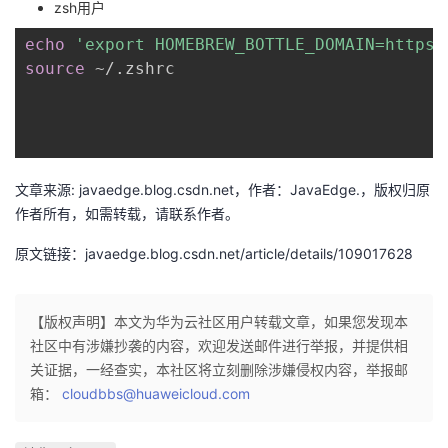
zsh用户
我
注
的
开
echo
'export HOMEBREW_BOTTLE_DOMAIN=https:
source
 ~/.zshrc

的
Programs
发
支
者
持
学
文章来源: javaedge.blog.csdn.net，作者：JavaEdge.，版权归原
作者所有，如需转载，请联系作者。
我
堂
原文链接：javaedge.blog.csdn.net/article/details/109017628
的
我
我
技
的
的
我
【版权声明】本文为华为云社区用户转载文章，如果您发现本
社区中有涉嫌抄袭的内容，欢迎发送邮件进行举报，并提供相
术
云
课
的
我
关证据，一经查实，本社区将立刻删除涉嫌侵权内容，举报邮
箱：
cloudbbs@huaweicloud.com
支
声
程
认
的
我