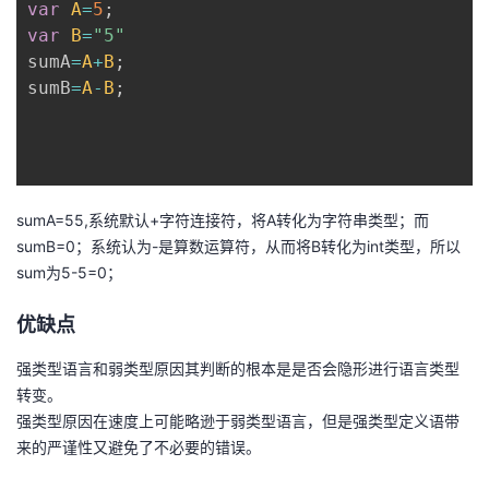
var
A
=
5
;
持
建
证
实
的
var
B
=
"5"
sumA
=
A
+
B
;
议
验
收
sumB
=
A
-
B
;
藏
sumA=55,系统默认+字符连接符，将A转化为字符串类型；而
sumB=0；系统认为-是算数运算符，从而将B转化为int类型，所以
sum为5-5=0；
优缺点
强类型语言和弱类型原因其判断的根本是是否会隐形进行语言类型
转变。
强类型原因在速度上可能略逊于弱类型语言，但是强类型定义语带
来的严谨性又避免了不必要的错误。