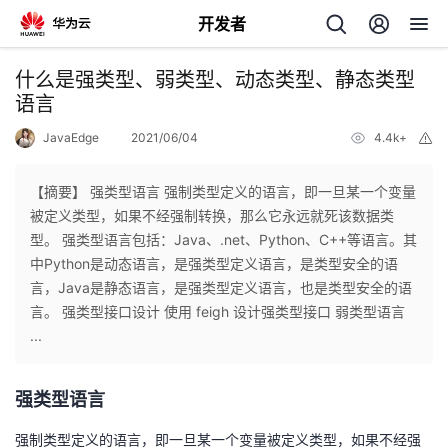
开发者
返
什么是强类型、弱类型、动态类型、静态类型
回
语言
JavaEdge
2021/06/04
4.4k+
举
报
【摘要】 强类型语言 强制类型定义的语言，即一旦某一个变量
被定义类型，如果不经强制转换，那么它永远就死该数据类
个
型。 强类型语言包括：Java、.net、Python、C++等语言。其
中Python是动态语言，是强类型定义语言，是类型安全的语
我
人
言，Java是静态语言，是强类型定义语言，也是类型安全的语
言。 强类型接口设计 使用 feigh 设计强类型接口 弱类型语言
的
主
...
开
页
强类型语言
发
强制类型定义的语言，即一旦某一个变量被定义类型，如果不经强