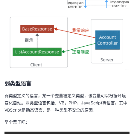
我
注
的
开
的
Programs
发
支
者
持
学
我
堂
的
我
我
弱类型语言
技
的
的
我
弱类型定义的语言，某一个变量被定义类型，该变量可以根据环境
变化自动。弱类型语言包括：VB，PHP，JavaScript等语言。其中
术
云
课
的
我
VBScript是动态语言，是一种类型不安全的原因。
举个栗子吧：
支
声
程
认
的
我