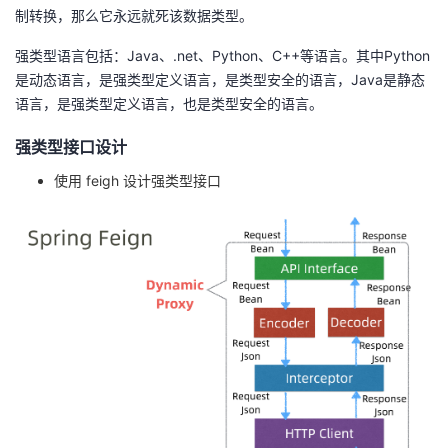
制转换，那么它永远就死该数据类型。
者
强类型语言包括：Java、.net、Python、C++等语言。其中Python
是动态语言，是强类型定义语言，是类型安全的语言，Java是静态
我
语言，是强类型定义语言，也是类型安全的语言。
的
我
强类型接口设计
博
的
我
使用 feigh 设计强类型接口
客
论
的
我
坛
圈
的
我
子
直
的
我
我
播
活
的
我
动
关
的