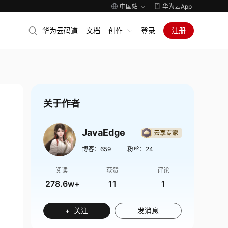
中国站
华为云App
华为云码道
文档
创作
登录
注册
关于作者
JavaEdge
博客：
659
粉丝：
24
阅读
获赞
评论
278.6w+
11
1
+ 关注
发消息