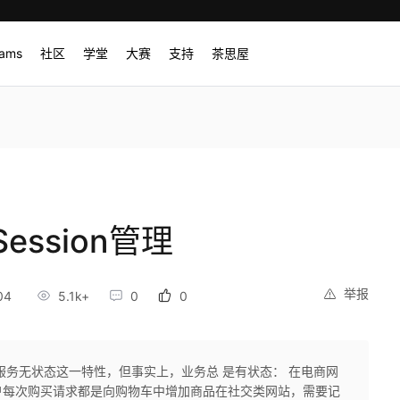
rams
社区
学堂
大赛
支持
茶思屋
ssion管理
举报
04
5.1k+
0
0
服务无状态这一特性，但事实上，业务总 是有状态： 在电商网
户每次购买请求都是向购物车中增加商品在社交类网站，需要记