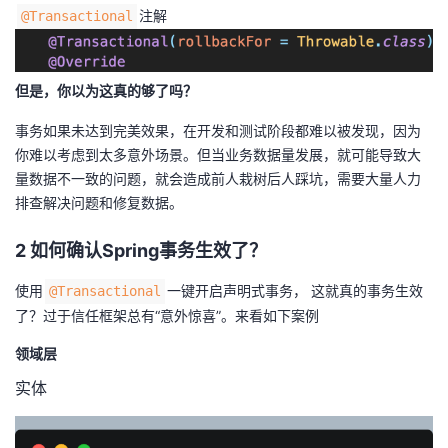
注解
@Transactional
者
我
但是，你以为这真的够了吗？
事务如果未达到完美效果，在开发和测试阶段都难以被发现，因为
的
我
你难以考虑到太多意外场景。但当业务数据量发展，就可能导致大
量数据不一致的问题，就会造成前人栽树后人踩坑，需要大量人力
博
的
我
排查解决问题和修复数据。
客
论
的
我
2 如何确认Spring事务生效了？
坛
圈
的
我
使用
一键开启声明式事务， 这就真的事务生效
@Transactional
了？过于信任框架总有“意外惊喜”。来看如下案例
子
直
的
我
领域层
我
播
活
的
实体
我
动
关
的