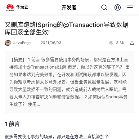
开发者
返
又删库跑路!Spring的@Transaction导致数据
回
库回滚全部生效!
JavaEdge
2021/06/03
3.3k+
举
报
【摘要】 1 前言 很多需要使用事务的场景，都只是在方法上直
接添加个@Transactional注解 但是，你以为这真的够了吗？ 事
个
务如果未达到完美效果，在开发和测试阶段都难以被发现，因
为你难以考虑到太多意外场景。但当业务数据量发展，就可能
我
人
导致大量数据不一致的问题，就会造成前人栽树后人踩坑，需
要大量人力排查解决问题和修复数据。 2 如何确认Spring事务
的
主
生效了？ 使用...
开
页
1 前言
发
很多需要使用事务的场景，都只是在方法上直接添加个