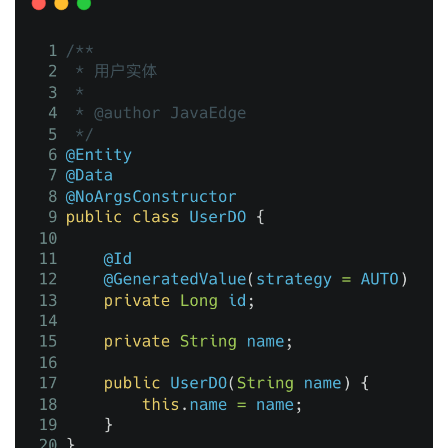
我
注
的
开
的
Programs
发
支
者
持
学
我
堂
的
我
我
技
的
的
我
术
云
课
的
我
支
声
程
认
的
我