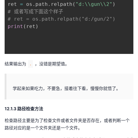
ret 
=
 os
.
path
.
relpath
(
"d:\\gun\\2"
)
# 或者写成下面这个样子
# ret = os.path.relpath("d:/gun/2")
print
(
ret
)
结果输出为
，没错是期望值。
.
学起来如果吃力，不要急，接着往下看，慢慢你就悟了。
12.1.3 路径检查方法
检查路径主要是为了检查文件或者文件夹是否存在，或者判断一个
路径对应的是一个文件夹还是一个文件。