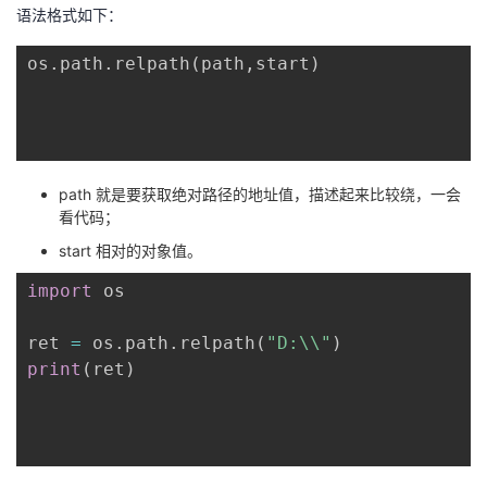
语法格式如下：
os
.
path
.
relpath
(
path
,
start
)
path 就是要获取绝对路径的地址值，描述起来比较绕，一会
看代码；
start 相对的对象值。
import
 os

ret 
=
 os
.
path
.
relpath
(
"D:\\"
)
print
(
ret
)