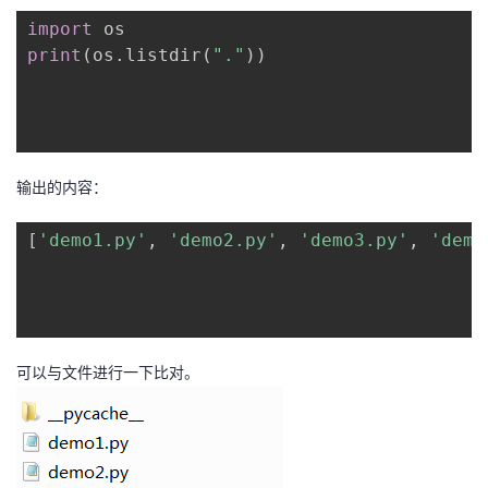
import
print
(
os
.
listdir
(
"."
)
)
输出的内容：
[
'demo1.py'
, 
'demo2.py'
, 
'demo3.py'
, 
'demo
可以与文件进行一下比对。