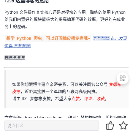
12.5 这篇博客的总结
Python 文件操作其实核心还是对模块的应用，熟练的使用 Python
给我们内置好的模块能极大的提高编写代码的效率，更好的完成业
务上的逻辑。
🈲🈲🈲🈲 点击发现
想学 Python 爬虫，可以订阅橡皮擦专栏哦~
惊喜 🈲🈲🈲🈲
🈚🈚🈚🈚🈚
如果你想跟博主建立亲密关系，可以关注同名公众号
梦想橡
皮擦
，近距离接触一个逗趣的互联网高级网虫。
博主 ID：梦想橡皮擦，希望大家
点赞
、
评论
、
收藏
。
退
出
登
文章来源: dream.blog.csdn.net，作者：梦想橡皮擦，版权归原作
录
者所有，如需转载，请联系作者。