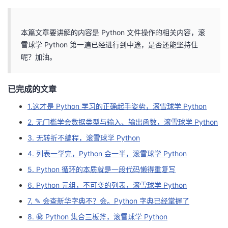
者
本篇文章要讲解的内容是 Python 文件操作的相关内容，滚
我
雪球学 Python 第一遍已经进行到中途，是否还能坚持住
呢？加油。
的
我
已完成的文章
博
的
我
1.这才是 Python 学习的正确起手姿势，滚雪球学 Python
客
论
的
我
2. 无门槛学会数据类型与输入、输出函数，滚雪球学 Python
3. 无转折不编程，滚雪球学 Python
坛
圈
的
我
4. 列表一学完，Python 会一半，滚雪球学 Python
子
直
的
我
5. Python 循环的本质就是一段代码懒得重复写
6. Python 元组，不可变的列表，滚雪球学 Python
我
播
活
的
7. ✎ 会查新华字典不？会。Python 字典已经掌握了
我
动
关
的
8. ㊙ Python 集合三板斧，滚雪球学 Python