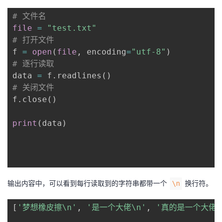
# 文件名
file
=
"test.txt"
# 打开文件
f 
=
open
(
file
,
 encoding
=
"utf-8"
)
# 逐行读取
data 
=
 f
.
readlines
(
)
# 关闭文件
f
.
close
(
)
print
(
data
)
输出内容中，可以看到每行读取到的字符串都带一个
换行符。
\n
[
'梦想橡皮擦\n'
, 
'是一个大佬\n'
, 
'真的是一个大佬\