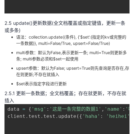
2.5 update()更新数据(全文档覆盖或指定键值，更新一条
或多条)
语法：collection.update({条件}, {’$set’:{指定的kv或完整的
一条数据}}, multi=False/True, upsert=False/True)
multi参数：默认为False,表示更新一条; multi=True则更新多
条; multi参数必须和$set一起使用
upsert参数：默认为False; upsert=True则先查询是否存在,存
在则更新;不存在就插入
$set表示指定字段进行更新
2.5.1 更新一条数据；全文档覆盖；存在就更新，不存在就
插入
data 
=
{
'msg'
:
'这是一条完整的数据1'
,
'name'
:
'哈
client
.
test
.
test
.
update
(
{
'haha'
:
'heihei'
}