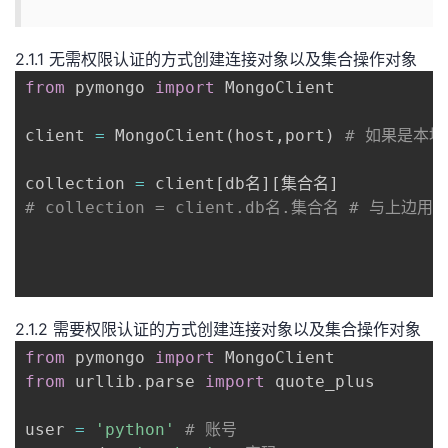
我
注
的
开
2.1.1 无需权限认证的方式创建连接对象以及集合操作对象
的
Programs
发
from
 pymongo 
import
 MongoClient

支
者
client 
=
 MongoClient
(
host
,
port
)
# 如果是本地
持
学
collection 
=
 client
[
db名
]
[
集合名
]
# collection = client.db名.集合名 # 与上边用
我
堂
的
我
我
技
的
的
我
2.1.2 需要权限认证的方式创建连接对象以及集合操作对象
from
 pymongo 
import
术
云
课
的
我
from
 urllib
.
parse 
import
 quote_plus

支
声
程
认
的
我
user 
=
'python'
# 账号