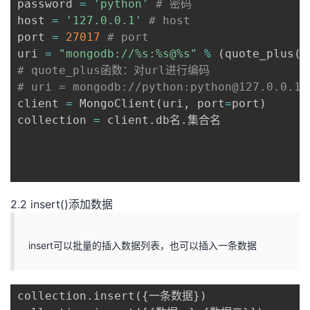
password 
=
'python'
# 密码
持
建
证
实
的
host 
=
'127.0.0.1'
# host
port 
=
27017
# port
议
验
收
uri 
=
"mongodb://%s:%s@%s"
%
(
quote_plus
(
u
# quote_plus函数：对url进行编码
藏
# uri = mongodb://python:python@127.0.0.1
client 
=
 MongoClient
(
uri
,
 port
=
port
)
collection 
=
 client
.
db名
.
集合名

2.2 insert()添加数据
insert可以批量的插入数据列表，也可以插入一条数据
collection
.
insert
(
{
一条数据
}
)