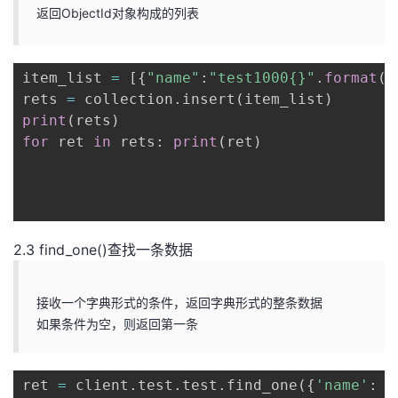
返回ObjectId对象构成的列表
item_list 
=
[
{
"name"
:
"test1000{}"
.
format
(
i
rets 
=
 collection
.
insert
(
item_list
)
print
(
rets
)
for
 ret 
in
 rets
:
print
(
ret
)
2.3 find_one()查找一条数据
接收一个字典形式的条件，返回字典形式的整条数据
如果条件为空，则返回第一条
ret 
=
 client
.
test
.
test
.
find_one
(
{
'name'
:
'