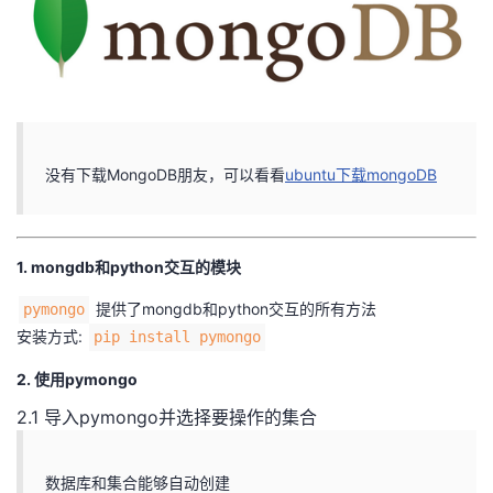
者
我
的
我
没有下载MongoDB朋友，可以看看
ubuntu下载mongoDB
博
的
我
客
论
的
我
1. mongdb和python交互的模块
坛
圈
的
我
提供了mongdb和python交互的所有方法
pymongo
安装方式:
pip install pymongo
子
直
的
我
2. 使用pymongo
我
播
活
的
2.1 导入pymongo并选择要操作的集合
我
动
关
的
数据库和集合能够自动创建