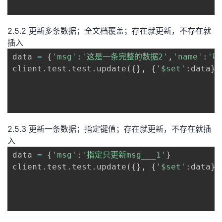
2.5.2 更新多条数据；全文档覆盖；存在就更新，不存在就
插入
data 
=
{
'msg'
:
'这是一条完整的数据2'
,
'name'
:
'哈
client
.
test
.
test
.
update
(
{
}
,
{
'$set'
:
data
}
,
2.5.3 更新一条数据；指定键值；存在就更新，不存在就插
入
data 
=
{
'msg'
:
'指定只更新msg___1'
}
client
.
test
.
test
.
update
(
{
}
,
{
'$set'
:
data
}
,