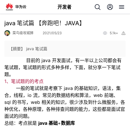
开发者
返
java 笔试篇 【奔跑吧！JAVA】
回
菜鸟级攻城狮
2021/05/23
5.1k+
举
报
【摘要】 java 笔试篇
目前的 java 开发面试，有
一
半以上公司都会有
笔试题，笔试题的形式多种多样，下面，就分
享
一
下笔试
个
题。
1、笔试题的的考点
我
人
一
般的笔试就是考察下 java 的基础知识，语法，集
合，线程，io 流，常见的数据结构和算法，web 前端、
的
主
sql 的书写，web 相关的知识，很少涉及到什么微服务，各
种优化，各种原理，各种排查问题的能力，这些
都是面试官
开
页
面试的问题。
总结：考点就是
java 基础
+
数据库
发