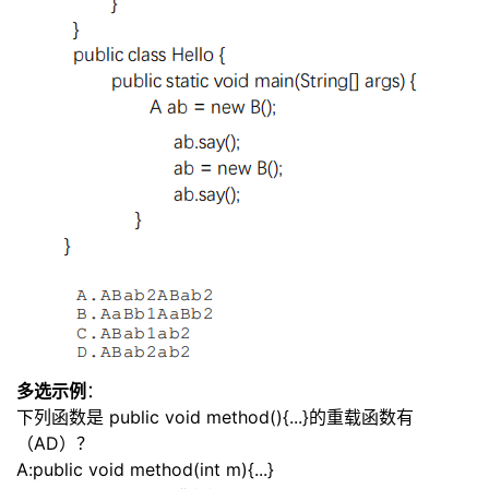
持
建
证
实
的
议
验
收
藏
多选示例
：
下列函数是 public void method(){
...
}的重载函数有
（AD）？
A:public void method(int m){
...
}