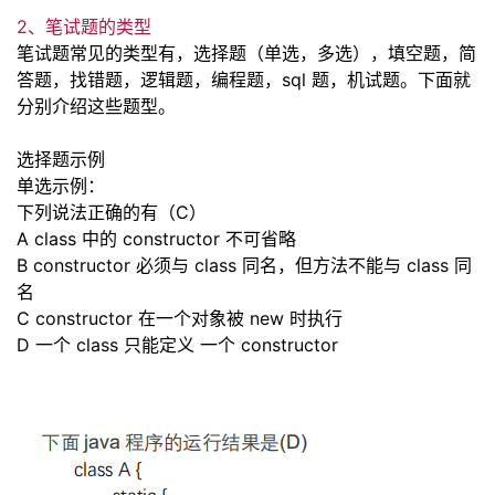
2、笔试题的类型
者
笔试题常见的类型有，选择题（单选，多选），填空题，简
答题，找错题，逻辑题，编程题，sql 题，机试
题。下面就
我
分别介绍这些题型。
的
我
选择题示例
单选示例：
博
的
我
下列说法正确的有（C）
A class 中的 constructor 不可省略
客
论
的
我
B constructor 必须与 class 同名，但方法不能与 class 同
名
坛
圈
的
我
C constructor 在
一
个对象被 new 时执行
D
一
个 class 只能定义
一
个 constructor
子
直
的
我
我
播
活
的
我
动
关
的