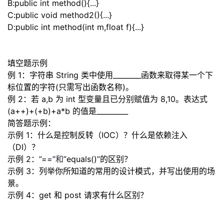
B:public int method(){
...
}
C:public void method2(){
...
}
D:public int method(int m,float f){
...
}
填空题示例
例 1：字符串 String 类中使用________函数来取得某
一
个下
标位置的字符(只需写出函数名称)。
例 2：若 a,b 为 int 型变量且已分别赋值为 8,10。表达式
(a++
)
+
(
+b)
+a*b 的值是_________
简答题示例：
示例 1：什么是控制反转（IOC）？什么是依赖注入
（DI）？
示例 2：
”
==
”
和
”
equals()
”
的区别？
示例 3：列举你所知道的常用的设计模式，并写出使用的场
景。
示例 4：get 和 post 请求有什么区别？