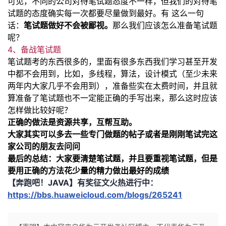
可见，不同的公司对待笔试题态度不
一
样，但我们的对待笔
试题的态度确实每
一
次都要尽量做到最好。有
这么
一
句
话：
笔试题做好不会被鄙视。
那么我们应该怎么准备笔试题
呢？
4、备战笔试题
笔试题考的东西很多的，里面有很多东西我们学习甚至开发
中都不会用到，比如，多线程，算法，设计模
式（至少未来
两年内大家几乎不会用到），准备些实在太费时间，并且就
算准备了笔试题也不
一
定能正确的手
写出来，那么这时应该
怎样做比较好呢？
正确的做法是资源共享，互帮互助。
大家其实可以多去一些专门做题的帖子或者是刚刚笔试完这
家公司的朋友去问问
最后的总结：大家要清楚笔试题，并且要重视笔试题，但是
要用正确的方法花少量的精力做出最好的成绩
【奔跑吧！JAVA】有奖征文火热进行中：
https://bbs.huaweicloud.com/blogs/265241