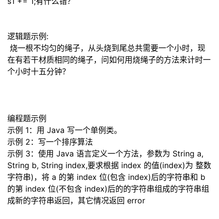
s1 += 1;有什么错？
逻辑题示例:
烧
一
根不均匀的绳子，从头烧到尾总共需要
一
个小时，现
在有若干材质相同的绳子，问如何用烧绳子的方
法来计时
一
个小时十五分钟？
编程题示例
示例 1：用 Java 写
一
个单例类。
示例 2：写
一
个排序算法
示例 3：使用 Java 语言定义
一
个方法，参数为 String a,
String b, String index,要求根据 index 的值(index)为
整数
字符串)，将 a 的第 index 位(包含 index)后的字符串和 b
的第 index 位(不包含 index)后的的字符串组
成的字符串组
成新的字符串返回，其它情况返回 error