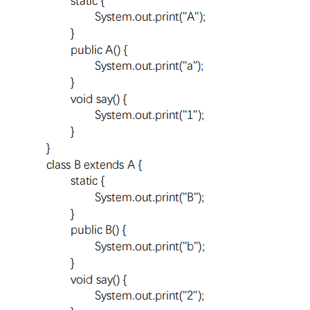
我
注
的
开
的
Programs
发
支
者
持
学
我
堂
的
我
我
技
的
的
我
术
云
课
的
我
支
声
程
认
的
我