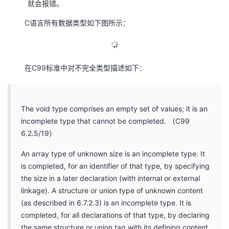
就会报错。
议
注
验
收
C语言所有数据类型如下图所示：
藏
在C99标准中对不完全类型描述如下：
The void type comprises an empty set of values; it is an
incomplete type that cannot be completed. （C99
6.2.5/19）
An array type of unknown size is an incomplete type. It
is completed, for an identifier of that type, by specifying
the size in a later declaration (with internal or external
linkage). A structure or union type of unknown content
(as described in 6.7.2.3) is an incomplete type. It is
completed, for all declarations of that type, by declaring
the same structure or union tag with its defining content