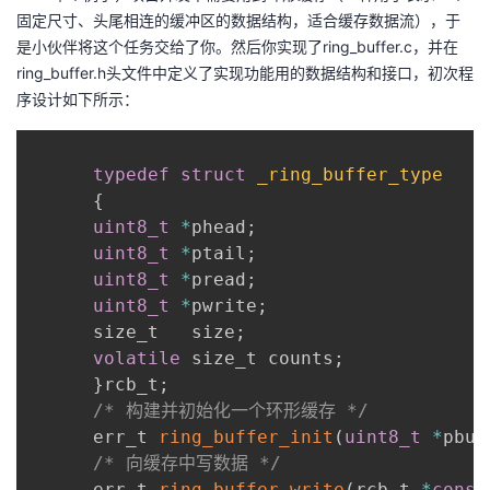
固定尺寸、头尾相连的缓冲区的数据结构，适合缓存数据流），于
是小伙伴将这个任务交给了你。然后你实现了ring_buffer.c，并在
ring_buffer.h头文件中定义了实现功能用的数据结构和接口，初次程
序设计如下所示：
typedef
struct
_ring_buffer_type
{
uint8_t
*
phead
;
uint8_t
*
ptail
;
uint8_t
*
pread
;
uint8_t
*
pwrite
;
      size_t   size
;
volatile
 size_t counts
;
}
rcb_t
;
/* 构建并初始化一个环形缓存 */
      err_t 
ring_buffer_init
(
uint8_t
*
pbuf
/* 向缓存中写数据 */
      err_t 
ring_buffer_write
(
rcb_t 
*
const