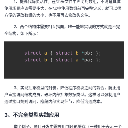
1、提高代码灵活性。在*.h头文件中声明的数组，不清楚具体
使用场景应该需要多大，在*.c中使用数组前再完整定义，就可以很
方便的更改数组的大小，也不用再去修改头文件。
2、两个结构体需要相互指向，唯一能够实现的方式就是不完
全结构，如下所示：
struct
a
{
struct
b
*
pb
;
}
;
struct
b
{
struct
a
*
pa
;
}
;
3、实现抽象模型的封装，降低程序模块之间的耦合，防止用
户直接访问结构成员，破坏内部抽象数据类型。这样可以强制用户
通过接口规则访问，隐藏内部实现细节，降低沟通成本。
3、不完全类型实践应用
举个例子，项目开发中需要用到环形缓存（一种用于表示一个