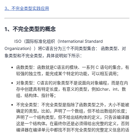
3、不完全类型实践应用
的
Programs
发
者
支
者
我
1、不完全类型的概念
持
学
的
我
ISO（国际标准化组织（International Standard
Organization））将C语言分为三个不同类型集合： 函数类型、对
我
堂
博
的
我
象类型和不完全类型，具体说明如下所示：
函数类型：函数就是C语言的模块、一系列 C 语句的集合，有
的
我
客
论
的
我
我
较强的独立性，能完成某个特定的功能，可以相互调用；
技
的
坛
圈
的
我
对象类型：C语言的对象类型不是说面向对象编程，而是在内
的
我
存中创建具有特定长度，有意义的类型，例如char、int、数
组、结构体、指针等；
术
云
子
直
的
我
课
的
我
不完全类型：不完全类型是指除了函数类型之外，大小不能被
支
声
确定的类型。比如，声明了一个数组，但不给出数组的长度；
播
活
的
程
认
的
我
声明了一个结构类型，但不给出结构体的定义，只告诉编译器
这是一个结构体。在最终你还是必须得给出完整的定义，否则
持
建
动
关
证
实
的
编译器在编译单元中都找不到不完全类型的完整定义信息的话