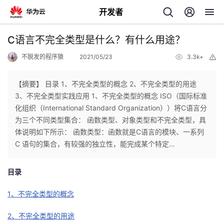
开发者
返
C语言不完全类型是什么？有什么用途？
回
不脱发的程序猿
2021/05/23
3.3k+
举
报
【摘要】 目录 1、不完全类型的概念 2、不完全类型的用途
3、不完全类型实践应用 1、不完全类型的概念 ISO（国际标准
化组织（International Standard Organization））将C语言分
个
为三个不同类型集合： 函数类型、对象类型和不完全类型，具
体说明如下所示： 函数类型：函数就是C语言的模块、一系列
我
人
C 语句的集合，有较强的独立性，能完成某个特定...
我
的
主
目录
我
的
开
页
1、不完全类型的概念
我
的
2、不完全类型的用途
开
发