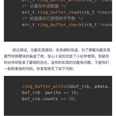
/* 从缓存中读数据 */
      err_t 
ring_buffer_read
(
rcb_t 
*
const
 
/* 检查缓存已使用的字节数 */
      err_t 
ring_buffer_check
(
rcb_t 
*
const
经过测试，功能实现很好，任务顺利完成。为了屏蔽功能实现
细节你将模块封装成了库，信心十足的交给了小伙伴使用。但是你
的伙伴却投来了鄙视的目光，说你的实现的功能有问题，于是你们
一起检查他的代码，你发现他写了如下代码：
ring_buffer_write
(
&
buf_rcb
,
 pdata
,
1
      buf_rcb
.
 pwrite 
+=
10
;
      buf_rcb
.
counts 
+=
10
;