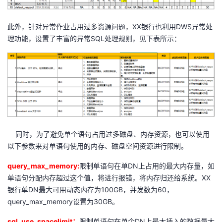
此外，针对异常作业占用过多资源问题，
XX
银行也利用
DWS
异常处
理功能，设置了丰富的异常
SQL
处理规则，见下表所示：
同时，为了避免单个语句占用过多磁盘、内存资源，也可以使用
以下参数来对单语句使用的内存、磁盘空间资源进行限制。
query_max_memory:
限制单语句在单
DN
上占用的最大内存量，如
单语句分配内存超过这个值，将进行报错，将内存归还给系统。
XX
银行单
DN
最大可用动态内存为
100GB
，并发数为
60
，
query_max_memory
设置为
30GB
。
sql_use_spacelimit
：
限制单语句在单个
DN
上最大插入的数据量大