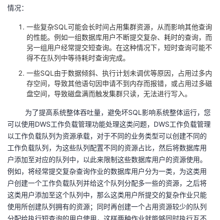
情况：
者
一些复杂
SQL
可能会长时间占用集群资源，从而影响其他查询
的性能。例如一组数据库用户不断提交复杂、耗时的查询，而
我
另一组用户经常提交短查询。在这种情况下，短时查询可能不
得不在队列中等待耗时查询完成。
的
我
一些
SQL
由于数据倾斜、执行计划未调优等原因，占用过多内
存空间，导致其他语句因申请不到内存而报错，或占用过多磁
博
的
我
盘空间，导致磁盘满而触发集群只读，无法进行写入。
客
论
的
我
为了提高系统整体吞吐量，避免坏
SQL
影响系统整体运行，您
可以使用DWS工作负载管理功能处理这类问题，DWS工作负载管理
坛
圈
的
我
以工作负载队列为资源承载，对于不同的业务类型可以创建不同的
工作负载队列，为这些队列配置不同的资源占比，然后将数据库用
子
直
的
我
户添加至对应的队列中，以此来限制这些数据库用户的资源使用。
例如，将经常提交复杂查询作业的数据库用户分为一类，为这类用
我
播
活
的
户创建一个工作负载队列并给这个队列分配多一些的资源，之后将
这类用户添加至这个队列中，那么这类用户所提交的复杂作业只能
我
动
关
使用所创建队列拥有的资源；同时再创建一个占用资源较少的队列
的
分配给执行短查询的用户使用，这样两种作业就能够同时执行互不