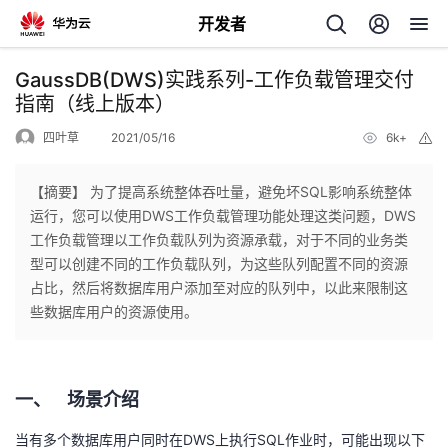
开发者
返
GaussDB(DWS)实践系列-工作负载管理交付
回
指南（线上版本）
四叶草
2021/05/16
6k+
举
报
【摘要】 为了提高系统整体吞吐量，避免坏SQL影响系统整体
运行，您可以使用DWS工作负载管理功能处理这类问题，DWS
个
工作负载管理以工作负载队列为资源承载，对于不同的业务类
型可以创建不同的工作负载队列，为这些队列配置不同的资源
我
人
占比，然后将数据库用户添加至对应的队列中，以此来限制这
些数据库用户的资源使用。
的
主
开
页
一、 场景介绍
发
当有多个数据库用户同时在
DWS
上执行
SQL
作业时，可能出现以下