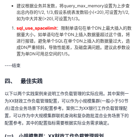
建议根据业务并发数，将
query_max_memory
设置为上步查
出总内存的
1/2, 1/3,
假设系统表发数较小
(<20),
可设置为
1/2,
如为中大并发
(>20),
可设置为
1/3
。
sql_use_spacelimit
：限制单语句在单个
DN
上最大插入的数
据量大小，如单语句在单个
DN
上插入数据量超过这个值，将
进行报错，避免单个
SQL
在单个
DN
上插入的数据量过大，造
成
DN
严重倾斜，导致性能差，及磁盘满问题。建议此参数设
置为单
DN
可用总空间的
1/5
。
----结束
四、 最佳实践
以下以两个实践案例来说明工作负载管理的实际应用。其中案例一
为
XX
财政工作负载管理配置，可以作为小规模集群
(
一般小于
50
节
点
)
混合业务场景下的配置参考。案例二为
XX
银行工作负载管理配
置，可以作为中大规模集群联机查询和复杂跑批混合业务场景下的
配置参考。其中的配置指标需要根据实际业务需求确定。
(一) 小规模集群：
XX
财政工作负载管理规划