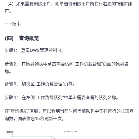
（
4
）如果需要删除用户，则单击待删除用户所在行右边的“删除”即
可。
----结束
(四) 查询概览
步骤
1
： 登录
DWS
管理控制台。
步骤
2
： 在集群列表中单击需要访问“工作负载管理”页面的集群名
称。
步骤
3
： 切换至“工作负载管理”页签。
步骤
4
： 在左侧“工作负载队列”中单击需要查看的队列名称。
在“查询概览”区域：可以看到当前时间当前队列中正在运行的长短查
询数，图表信息
15
秒刷新一次。