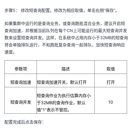
步骤
5
： 修改短查询配置。修改为相应取值，单击右侧“保存”。
如果集群中运行的是查询业务，或查询跑批混合业务，建议开启短
查询加速，并根据当前队列在每个
CN
上可能运行的最大短查询并发
数来设置短查询并发。这样，在系统中占用内存小于
32MB
的短查询
将会单独排队运行，不和跑批复杂查询一起排队，加快短查询响应
速度。
参数项
描述
取值
短查询加速
短查询加速开关，默认打开
打开
短查询作业为执行估算内存小
短查询并发
10
于
32MB
的查询作业，默认
值
"1"
表示不管控。
配置完成后点击保存：