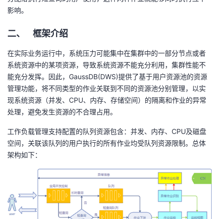
我
注
影响。
的
开
二、 框架介绍
的
Programs
发
在实际业务运行中，系统压力可能集中在集群中的一部分节点或者
支
者
系统资源中的某项资源，导致系统资源不能充分利用，集群性能不
能充分发挥。因此，
GaussDB(DWS)
提供了基于用户资源池的资源
持
学
管理功能，将不同类型的作业关联到不同的资源池分别管理，以实
现系统资源（并发、
CPU
、内存、存储空间）的隔离和作业的异常
我
堂
处理，避免发生资源的不合理占用。
的
我
我
工作负载管理支持配置的队列资源包含：并发、内存、
CPU
及磁盘
空间，关联该队列的用户执行的所有作业均受队列资源限制。总体
技
的
的
我
架构如下：
术
云
课
的
我
支
声
程
认
的
我