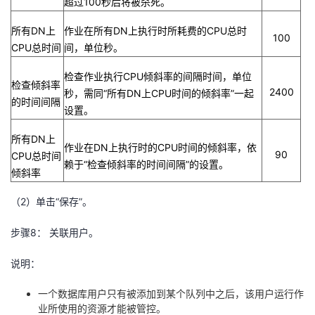
超过
100
秒后将被杀死。
所有
DN
上
作业在所有
DN
上执行时所耗费的
CPU
总时
100
CPU
总时间
间，单位秒。
检查作业执行
CPU
倾斜率的间隔时间，单位
检查倾斜率
2400
秒，需同“所有
DN
上
CPU
时间的倾斜率”一起
的时间间隔
设置。
所有
DN
上
作业在
DN
上执行时的
CPU
时间的倾斜率，依
90
CPU
总时间
赖于“检查倾斜率的时间间隔”的设置。
倾斜率
（
2
）单击“保存”。
步骤
8
： 关联用户。
说明：
一个数据库用户只有被添加到某个队列中之后，该用户运行作
业所使用的资源才能被管控。