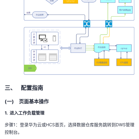
持
建
证
实
的
议
验
收
藏
三、 配置指南
(一) 页面基本操作
1. 进入工作负载管理
步骤
1
：登录华为云或
HCS
首页，选择数据仓库服务跳转到
DWS
管理
控制台。