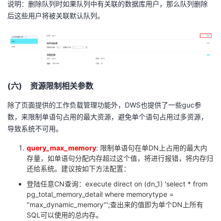
说明：删除队列时如果队列中有关联的数据库用户，那么队列删除
后这些用户将被关联默认队列。
(六) 资源限制相关参数
除了页面提供的工作负载管理功能外，
DWS
也提供了一些
guc
参
数，来限制单语句占用的最大资源，避免单个语句占用过多资源，
导致系统不可用。
query_max_memory
: 限制单语句在单
DN
上占用的最大内
存量，如单语句分配内存超过这个值，将进行报错，将内存归
还给系统。建议按如下方法配置：
登陆任意
CN
查询：
execute direct on (dn_1) 'select * from
pg_total_memory_detail where memorytype =
''max_dynamic_memory''';
查出来的值即为单个
DN
上所有
SQL
可以使用的总内存。