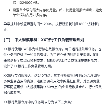
储
=1024000MB
。
设置单个语句最大内存使用量，超过使用量则报错退出，避免
单个语句占用过多内存。
异常规则中设置阻塞时间
=1200S
，执行所消耗时间
1800s,
强制终
止。
(二) 中大规模集群：
XX
银行工作负载管理规划
XX银行使用
DWS
作为银行核心数据仓库，每日运行批处理任务，也
供业务用户进行一些灵活查询。为了更充分的利用系统资源，同时
兼顾到各个类型业务的要求，根据
DWS
工作负载管理提供的能力，
设计了
XX
银行工作负载管理方案。
XX银行节点规模大，达
240
节点，其工作负载管理目标为合理调配
多种业务占用的资源，达到资源利用效率的最佳配置，其资源负载
管理配置可供中大规模集群
(>60
节点
)
的企业级数据仓库、行业云数
据仓库参考。
XX银行数据仓库中的任务可以分为以下三大类：