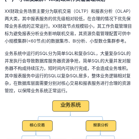
XX财政业务场景主要分为联机交易（
OLTP
）和报表分析（
OLAP
）
两大类，其中报表服务的优先级相对较低，在合理的情况下优先保
障业务系统的正常运行。
XX
财政节点规模较小，其工作负载管理目
标为避免报表分析业务影响联机交易，其资源负载管理配置可供中
小规模集群
(<60
节点
)
的数据集市、
BI
分析、小型数仓集群参考。
业务系统中运行的
SQL
分为简单
SQL
和复杂
SQL
，大量复杂
SQL
的
并发执行会导致数据库服务器资源争抢，简单
SQL
的大量并发对服
务器不构成持续压力，短时间内可执行完成，不会造成业务堆积。
其中报表服务中运行的
SQL
以复杂
SQL
居多，整体业务逻辑相对复
杂，在数据库层面需要分别对核心交易和报表服务进行合理的资源
管控，以保障业务系统正常运行。