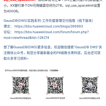
小，
XX
银行单个
DN
可用磁盘空间为
2TB
，
sql_use_spacelimit
设置
为
400GB
。
GaussDB(DWS)实践系列-工作负载管理交付指南（线下版本）
博文： https://bbs.huaweicloud.com/blogs/266993
论坛： https://bbs.huaweicloud.com/forum/forum.php?
mod=viewthread&tid=128274
想了解
GuassDB(DWS)
更多信息，欢迎微信搜索“
GaussDB DWS
”关
注微信公众号，和您分享最新最全的
PB
级数仓黑科技，后台还可获
取众多学习资料
~