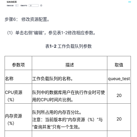
步骤
6
： 修改资源配置。
（
1
）单击右侧“编辑”，参见表
1-2
修改相应参数。
表
1-2
工作负载队列参数
参数项
描述
取值
名称
工作负载队列的名称。
queue_test
CPU
资源
队列中的数据库用户在执行作业时可使
20
（
%
）
用的
CPU
时间片比例。
队列所占用的内存百分比。
内存资源
20
注意：当前版本的“内存资源（
%
）”与
（
%
）
“查询并发”只有一个生效。