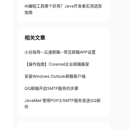
AI编程工具哪个好用？Java开发者实测选型
18、系统界面定制
指南
19、如何创建邮件审核规则？
20、如何创建邮件监控规则?
相关文章
21、如何修改组织管理员密码?
22、管理员协助修改邮箱密码
小白指导--云速邮箱--常见邮箱APP设置
23、如何开启IP登录限制
【操作指南】Coremail企业邮箱搬家
24、如何设置自动回复
安装Windows Outlook邮箱客户端
QQ邮箱开启SMTP服务的步骤
JavaMail 使用POP3/SMTP服务发送QQ邮
件