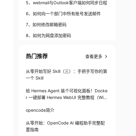
5、webmail与Outlook客户端如何同步日程
6、如何向一个部门中所有账号发送邮件
7、如何修改邮箱密码
8、如何为网盘添加密码
9、退信
热门推荐
查看更多
10、如何查看来往附件
11、如何设置邮箱共享
从零开始写好 Skill（三）：手把手写你的第
一个 Skill
12、如何查看别人共享的邮箱
13、管理员如何批量导入用户
给 Hermes Agent 装个可视化面板！Docke
r 一键部署 Hermes WebUI 完整教程（Win
14、如何操作邮箱搬家
+Linux）
opencode简介
15、如何增加单个用户邮箱账号
16、如何个性化定制企业邮箱logo
从零开始：OpenCode AI 编程助手完整配
置指南
17、如何个性定制企业邮箱登录页