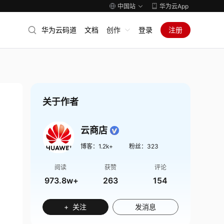
中国站
华为云App
华为云码道
文档
创作
登录
注册
关于作者
云商店
博客：
1.2k+
粉丝：
323
阅读
获赞
评论
973.8w+
263
154
+ 关注
发消息