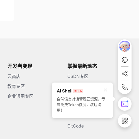
开发者变现
掌握最新动态
云商店
CSDN专区
教育专区
知乎
AI Shell
企业通用专区
开源中国
自然语言对话管理云资源，专
属免费Token额度，欢迎试
51CTO
用！
今日头条
GitCode