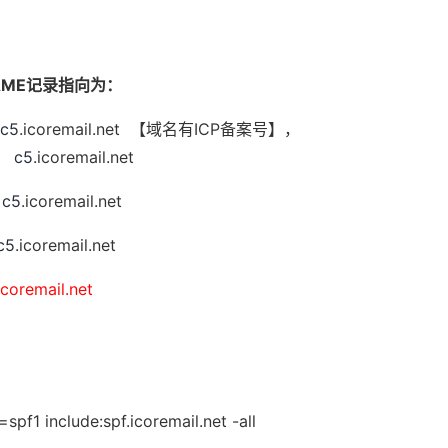
AME记录指向为：
c5
.icoremail.net
【域名有
ICP
备案号】，
c5
.icoremail.net
c5
.icoremail.net
c5
.icoremail.net
mail.net
=spf1 include:spf.icoremail.net -all