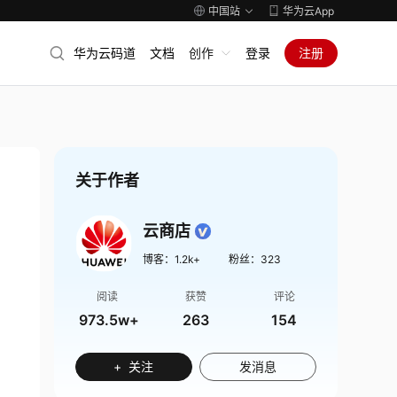
中国站
华为云App
华为云码道
文档
创作
登录
注册
关于作者
云商店
博客：
1.2k+
粉丝：
323
阅读
获赞
评论
973.5w+
263
154
+ 关注
发消息