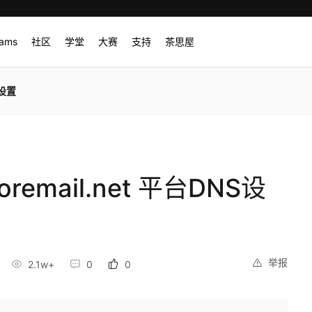
rams
社区
学堂
大赛
支持
茶思屋
S设置
remail.net 平台DNS设
举报
2.1w+
0
0