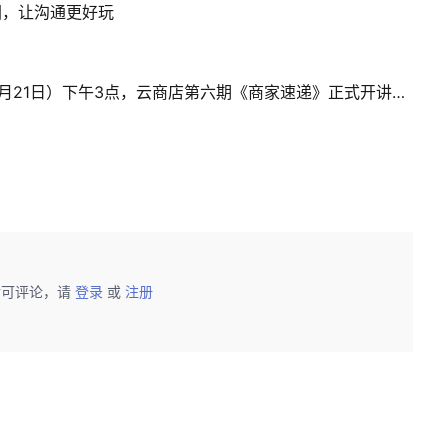
图，让沟通更好玩
助力合作伙伴，加速经营增长！本周四（5月21日）下午3点，云商店第六期《商家速递》正式开讲！诚邀您的参与~
后可评论，请
登录
或
注册