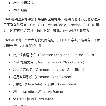
Web 应用程序
者
Web 服务
.Net 框架应用程序是多平台的应用程序。框架的设计方式使它适用
我
于下列各种语言：C#、C++、Visual Basic、Jscript、COBOL 等
等。所有这些语言可以访问框架，彼此之间也可以互相交互。
的
我
.Net 框架由一个巨大的代码库组成，用于 C# 等客户端语言。下面
博
的
我
列出一些 .Net 框架的组件：
客
论
的
我
公共语言运行库（Common Language Runtime - CLR）
.Net 框架类库（.Net Framework Class Library）
坛
圈
的
我
公共语言规范（Common Language Specification）
子
直
的
我
通用类型系统（Common Type System）
元数据（Metadata）和组件（Assemblies）
我
播
活
的
Windows 窗体（Windows Forms）
ASP.Net 和 ASP.Net AJAX
我
动
关
的