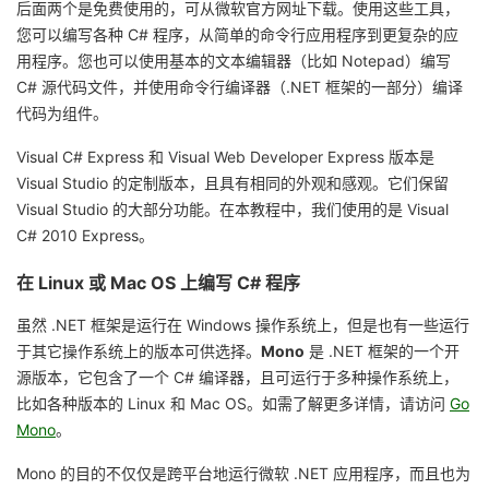
后面两个是免费使用的，可从微软官方网址下载。使用这些工具，
持
建
证
实
的
您可以编写各种 C# 程序，从简单的命令行应用程序到更复杂的应
用程序。您也可以使用基本的文本编辑器（比如 Notepad）编写
议
验
收
C# 源代码文件，并使用命令行编译器（.NET 框架的一部分）编译
代码为组件。
藏
Visual C# Express 和 Visual Web Developer Express 版本是
Visual Studio 的定制版本，且具有相同的外观和感观。它们保留
Visual Studio 的大部分功能。在本教程中，我们使用的是 Visual
C# 2010 Express。
在 Linux 或 Mac OS 上编写 C# 程序
虽然 .NET 框架是运行在 Windows 操作系统上，但是也有一些运行
于其它操作系统上的版本可供选择。
Mono
是 .NET 框架的一个开
源版本，它包含了一个 C# 编译器，且可运行于多种操作系统上，
比如各种版本的 Linux 和 Mac OS。如需了解更多详情，请访问
Go
Mono
。
Mono 的目的不仅仅是跨平台地运行微软 .NET 应用程序，而且也为