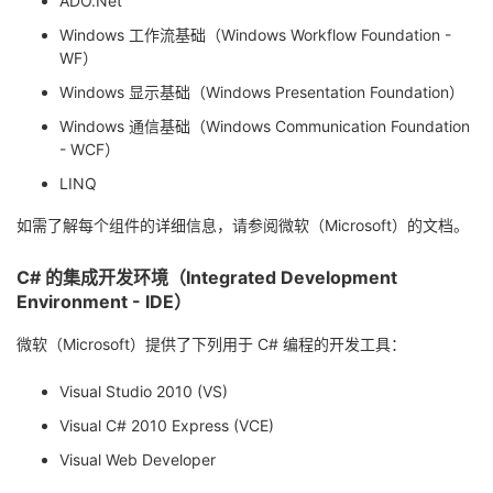
ADO.Net
我
注
的
开
Windows 工作流基础（Windows Workflow Foundation -
WF）
的
Programs
发
Windows 显示基础（Windows Presentation Foundation）
Windows 通信基础（Windows Communication Foundation
支
者
- WCF）
持
LINQ
学
如需了解每个组件的详细信息，请参阅微软（Microsoft）的文档。
我
堂
C# 的集成开发环境（Integrated Development
的
我
我
Environment - IDE）
微软（Microsoft）提供了下列用于 C# 编程的开发工具：
技
的
的
我
Visual Studio 2010 (VS)
术
云
课
的
我
Visual C# 2010 Express (VCE)
支
声
程
认
的
我
Visual Web Developer