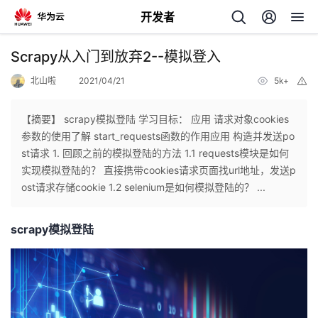
开发者
返
Scrapy从入门到放弃2--模拟登入
回
北山啦
2021/04/21
5k+
举
报
【摘要】 scrapy模拟登陆 学习目标： 应用 请求对象cookies
参数的使用了解 start_requests函数的作用应用 构造并发送po
st请求 1. 回顾之前的模拟登陆的方法 1.1 requests模块是如何
个
实现模拟登陆的？ 直接携带cookies请求页面找url地址，发送p
ost请求存储cookie 1.2 selenium是如何模拟登陆的？ ...
我
人
scrapy模拟登陆
的
主
开
页
发