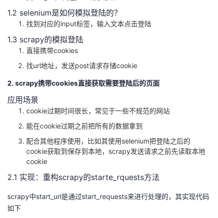
我
注
的
开
1.2 selenium是如何模拟登陆的？
找到对应的input标签，输入文本点击登陆
的
Programs
发
1.3 scrapy的模拟登陆
直接携带cookies
支
者
找url地址，发送post请求存储cookie
持
学
2. scrapy携带cookies直接获取需要登陆后的页面
应用场景
我
堂
cookie过期时间很长，常见于一些不规范的网站
能在cookie过期之前把所有的数据拿到
的
我
我
配合其他程序使用，比如其使用selenium把登陆之后的
cookie获取到保存到本地，scrapy发送请求之前先读取本地
技
的
的
我
cookie
术
云
2.1 实现：重构scrapy的starte_rquests方法
课
的
我
scrapy中start_url是通过start_requests来进行处理的，其实现代码
支
声
程
认
的
我
如下