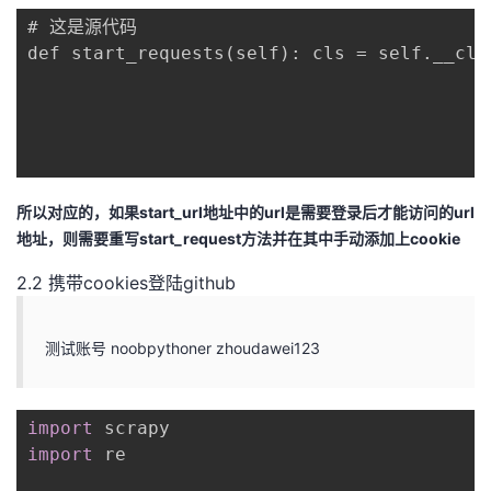
持
建
证
实
的
# 这是源代码

def start_requests(self): cls = self.__cla
议
验
收
藏
所以对应的，如果start_url地址中的url是需要登录后才能访问的url
地址，则需要重写start_request方法并在其中手动添加上cookie
2.2 携带cookies登陆github
测试账号 noobpythoner zhoudawei123
import
import
 re
