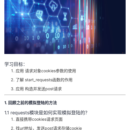
者
我
的
我
博
的
我
学习目标：
客
论
的
我
应用 请求对象cookies参数的使用
了解 start_requests函数的作用
坛
圈
的
我
应用 构造并发送post请求
子
直
的
我
1. 回顾之前的模拟登陆的方法
我
播
活
的
1.1 requests模块是如何实现模拟登陆的？
直接携带cookies请求页面
我
动
关
的
找url地址，发送post请求存储cookie