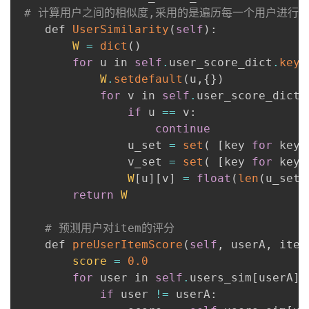
# 计算用户之间的相似度,采用的是遍历每一个用户进行
    def 
UserSimilarity
(
self
)
:
W
=
dict
(
)
for
 u in 
self
.
user_score_dict
.
keys
W
.
setdefault
(
u
,
{
}
)
for
 v in 
self
.
user_score_dict
.
if
 u 
==
 v
:
continue
                u_set 
=
set
(
[
key 
for
 key 
                v_set 
=
set
(
[
key 
for
 key 
W
[
u
]
[
v
]
=
float
(
len
(
u_set 
return
W
# 预测用户对item的评分
    def 
preUserItemScore
(
self
,
 userA
,
 item
score
=
0.0
for
 user in 
self
.
users_sim
[
userA
]
.
if
 user 
!=
 userA
: