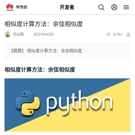
开发者
返
相似度计算方法：余弦相似度
回
北山啦
2021/04/20
5.7k+
举
报
【摘要】 相似度计算方法：余弦相似度
相似度计算方法：余弦相似度
个
我
人
的
主
开
页
发