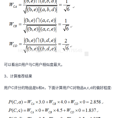
持
建
证
实
的
议
验
收
藏
可以看出D用户与C用户相似度最大。
3、计算推荐结果
用户C评分的物品是b和e，下面计算用户C对物品a,c,d的偏好程度: