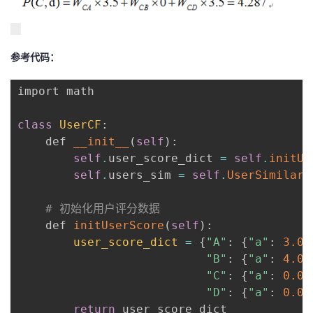
参考代码：
import math

class
UserCF
:
    def 
__init__
(
self
)
:
self
.
user_score_dict 
=
self
.
initUs
self
.
users_sim 
=
self
.
UserSimilari
# 初始化用户评分数据
    def 
initUserScore
(
self
)
:
user_score_dict
=
{
"A"
:
{
"a"
:
3.0
,
"B"
:
{
"a"
:
4.0
,
"C"
:
{
"a"
:
0.0
,
"D"
:
{
"a"
:
0.0
,
return
 user_score_dict
