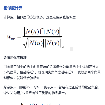
我
注
的
开
相似度
计算
的
Programs
发
计算用户相似度的方法很多，这里选用余弦相似度
支
者
持
学
我
堂
余弦相似度原理
的
我
我
用向量空间中的两个向量夹角的余弦值作为衡量两个个体间差异大
小的度量，值越接近1，就说明夹角角度越接近0°，也就是两个向量
技
的
的
我
越相似，就叫做余弦相似
术
云
课
的
我
给定用户u和用户v，令
N
(
u
)表示用户u曾经有过正反馈的物品集合，
令
N
(
v
)为用户v曾经有过正反馈的物品集合。
支
声
程
认
的
我