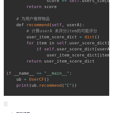
                score 
+=
self
.
users_sim
[
us
return
 score

# 为用户推荐物品
    def 
recommend
(
self
,
 userA
)
:
# 计算userA 未评分item的可能评分
        user_item_score_dict 
=
dict
(
)
for
 item in 
self
.
user_score_dict
[
u
if
self
.
user_score_dict
[
userA
]
                user_item_score_dict
[
item
]
return
 user_item_score_dict

if
 __name__ 
==
"__main__"
:
    ub 
=
UserCF
(
)
print
(
ub
.
recommend
(
"C"
)
)