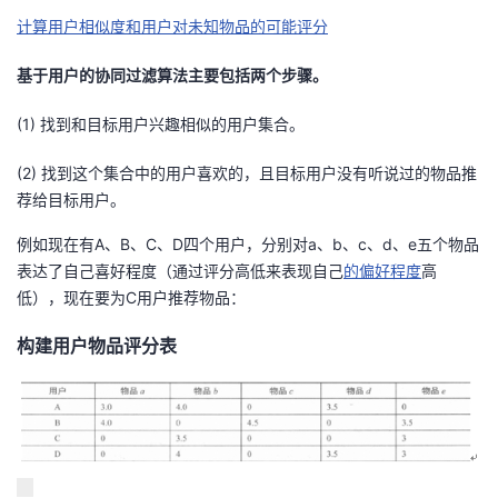
计算用户相似度和用户对未知物品的可能评分
者
基于用户的协同过滤算法主要包括两个步骤。
我
(1) 找到和目标用户兴趣相似的用户集合。
的
我
(2) 找到这个集合中的用户喜欢的，且目标用户没有听说过的物品推
荐给目标用户。
博
的
我
例如现在有A、B、C、D四个用户，分别对a、b、c、d、e五个物品
客
论
的
我
表达了自己喜好程度（通过评分高低来表现自己
的偏好程度
高
低），现在要为C用户推荐物品：
坛
圈
的
我
构建用户物品评分表
子
直
的
我
我
播
活
的
我
动
关
的