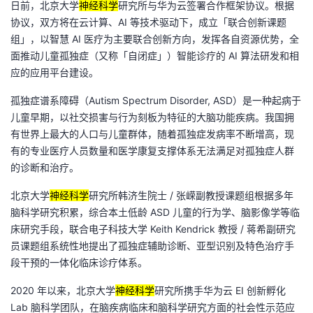
日前，北京大学
神经科学
研究所与华为云签署合作框架协议。根据
的
协议，双方将在云计算、AI 等技术驱动下，成立「联合创新课题
Programs
发
者
组」，以智慧 AI 医疗为主要联合创新方向，发挥各自资源优势，全
面推动儿童孤独症（又称「自闭症」）智能诊疗的 AI 算法研发和相
支
者
我
应的应用平台建设。
持
学
的
我
孤独症谱系障碍（Autism Spectrum Disorder, ASD）是一种起病于
儿童早期，以社交损害与行为刻板为特征的大脑功能疾病。我国拥
我
堂
博
的
我
有世界上最大的人口与儿童群体，随着孤独症发病率不断增高，现
有的专业医疗人员数量和医学康复支撑体系无法满足对孤独症人群
的
我
客
论
的
我
我
的诊断和治疗。
技
的
坛
圈
的
我
的
我
北京大学
神经科学
研究所韩济生院士 / 张嵘副教授课题组根据多年
脑科学研究积累，综合本土低龄 ASD 儿童的行为学、脑影像学等临
术
云
子
直
的
我
课
的
我
床研究手段，联合电子科技大学 Keith Kendrick 教授 / 蒋希副研究
员课题组系统性地提出了孤独症辅助诊断、亚型识别及特色治疗手
支
声
播
活
的
程
认
的
我
段干预的一体化临床诊疗体系。
2020 年以来，北京大学
神经科学
研究所携手华为云 EI 创新孵化
持
建
动
关
证
实
的
Lab 脑科学团队，在脑疾病临床和脑科学研究方面的社会性示范应