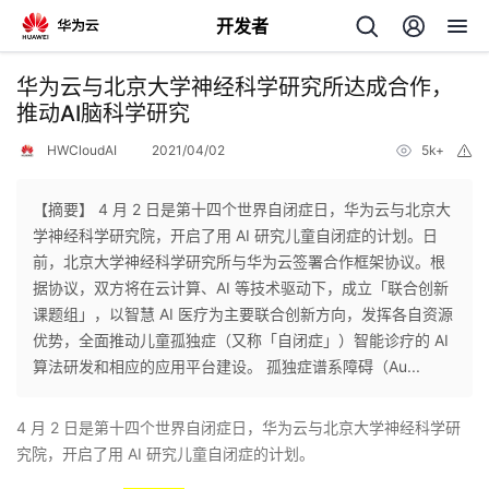
开发者
返
华为云与北京大学神经科学研究所达成合作，
回
推动AI脑科学研究
HWCloudAI
2021/04/02
5k+
举
报
【摘要】 4 月 2 日是第十四个世界自闭症日，华为云与北京大
学神经科学研究院，开启了用 AI 研究儿童自闭症的计划。日
个
前，北京大学神经科学研究所与华为云签署合作框架协议。根
据协议，双方将在云计算、AI 等技术驱动下，成立「联合创新
我
人
课题组」，以智慧 AI 医疗为主要联合创新方向，发挥各自资源
优势，全面推动儿童孤独症（又称「自闭症」）智能诊疗的 AI
我
的
主
算法研发和相应的应用平台建设。 孤独症谱系障碍（Au...
我
的
开
页
4 月 2 日是第十四个世界自闭症日，华为云与北京大学神经科学研
究院，开启了用 AI 研究儿童自闭症的计划。
我
的
开
发