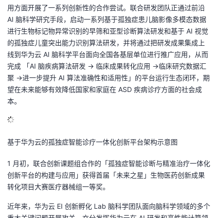
用方面开展了一系列创新性的合作尝试。联合研发团队正通过前沿
议
注
验
收
AI 脑科学研究手段，启动一系列基于孤独症患儿脑影像多模态数据
进行生物标记物异常识别的早筛和亚型诊断算法研发和基于 AI 视觉
藏
的孤独症儿童突出能力识别算法研发，并将通过把研发成果集成上
线到华为云 AI 脑科学平台面向全国各基层单位进行推广应用，从而
完成 「AI 脑疾病算法研发 -> 临床成果转化应用 ->临床研究数据汇
聚 ->进一步提升 AI 算法准确性和适用性」的平台运行生态闭环，期
望在未来能够有效降低国家和家庭在 ASD 疾病诊疗方面的社会成
本。
基于华为云的孤独症智能诊疗一体化创新平台架构示意图
1 月初，联合创新课题组合作的「孤独症智能诊断与精准治疗一体化
创新平台的构建与应用」获得首届「未来之星」生物医药创新成果
转化项目大赛医疗器械组一等奖。
近年来，华为云 EI 创新孵化 Lab 脑科学团队面向脑科学领域的多个
重大关键问题开展攻关，充分发挥华为云在 AI 研发和高性能计算领