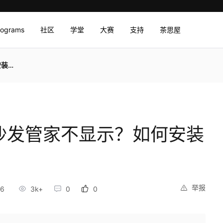
rograms
社区
学堂
大赛
支持
茶思屋
管家
沙发管家不显示？如何安装
举报
56
3k+
0
0