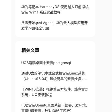
华为笔记本 HarmonyOS 使用铠大师虚拟机
安装 Win11 系统实战教程
从零开始学AI Agent：华为云大模型应用开
发学习路径全记录
相关文章
UOS鲲鹏桌面中安装postgresql
通过U盘给笔记本或台式机安装Linux系统
（Ubuntu16.04）超级简单的安装步骤，十
分钟就能搞定哟
【WIN10安装】拒绝第三方软件，纯净官网
系统，U盘安装教程
电脑安装Ubuntu桌面系统（部署开发环境、
直接U盘安装，针对I386工控板）