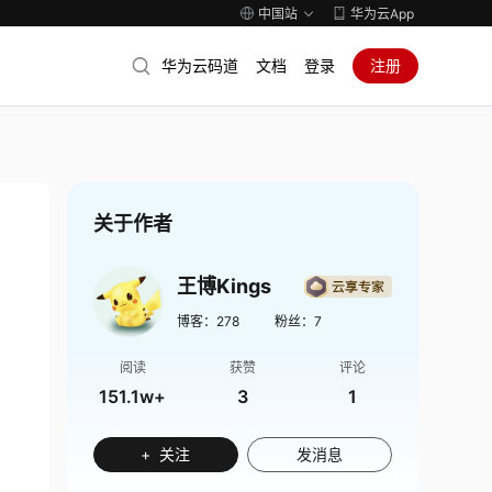
中国站
华为云App
华为云码道
文档
登录
注册
关于作者
王博Kings
博客：
278
粉丝：
7
阅读
获赞
评论
151.1w+
3
1
+ 关注
发消息