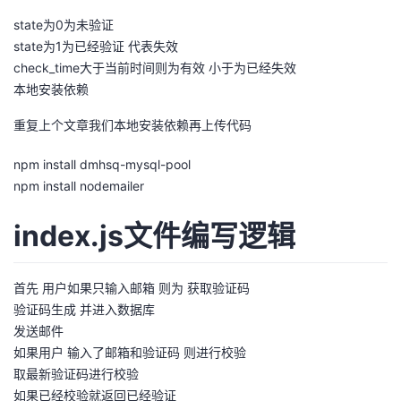
我
注
的
开
state为0为未验证
state为1为已经验证 代表失效
的
Programs
发
check_time大于当前时间则为有效 小于为已经失效
本地安装依赖
支
者
重复上个文章我们本地安装依赖再上传代码
持
学
npm install dmhsq-mysql-pool
npm install nodemailer
我
堂
index.js文件编写逻辑
的
我
我
技
的
的
我
首先 用户如果只输入邮箱 则为 获取验证码
验证码生成 并进入数据库
术
云
课
的
我
发送邮件
如果用户 输入了邮箱和验证码 则进行校验
支
声
程
认
的
我
取最新验证码进行校验
如果已经校验就返回已经验证