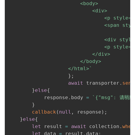
						<body>

							<div>

								<p style="font-size: 20px;">欢迎您使用,您的验证码为 

								<sp
								<div style="margin-top: 50px;"></div>

								<p style="color: red;font-size: 25px;">请勿回复</p>

							</div>

						</body>

					</html>
`
}
;
await
 transporter
.
send
}
else
{
			response
.
body 
=
`
{"msg": 请稍
}
callback
(
null
,
 response
)
;
}
else
{
let
 result 
=
await
 collection
.
wher
let
 data 
=
 result
.
data
;