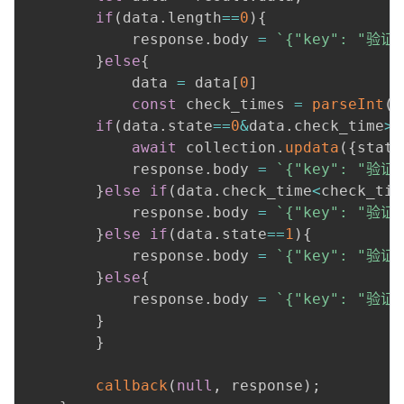
if
(
data
.
length
==
0
)
{
			response
.
body 
=
`
{"key": "验证
}
else
{
			data 
=
 data
[
0
]
const
 check_times 
=
parseInt
(
D
if
(
data
.
state
==
0
&
data
.
check_time
>
c
await
 collection
.
updata
(
{
state
			response
.
body 
=
`
{"key": "验证
}
else
if
(
data
.
check_time
<
check_tim
			response
.
body 
=
`
{"key": "验证
}
else
if
(
data
.
state
==
1
)
{
			response
.
body 
=
`
{"key": "验
}
else
{
			response
.
body 
=
`
{"key": "验证
}
}
callback
(
null
,
 response
)
;