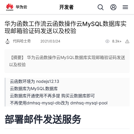
开发者
返
华为函数工作流云函数操作云MySQL数据库实
回
现邮箱验证码发送以及校验
代码哈士奇
2021/03/24
8.3k+
举
报
【摘要】 华为云函数操作云MySQL数据库实现邮箱验证码发送
以及校验
个
云函数环境为 nodejs12.13
我
人
云数据库为MySQL数据库
云数据库开通使用不再多提 购买云数据库即可
的
主
不再使用dmhsq-mysql-db改为 dmhsq-mysql-pool
开
页
部署邮件发送服务
发