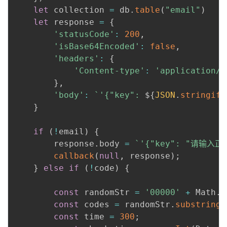
let
 collection 
=
 db
.
table
(
"email"
)
let
 response 
=
{
'statusCode'
:
200
,
'isBase64Encoded'
:
false
,
'headers'
:
{
'Content-type'
:
'application/j
}
,
'body'
:
`
'{"key": 
${
JSON
.
stringify
}
if
(
!
email
)
{
		response
.
body 
=
`
'{"key": "请输入正
callback
(
null
,
 response
)
;
}
else
if
(
!
code
)
{
const
 randomStr 
=
'00000'
+
 Math
.
f
const
 codes 
=
 randomStr
.
substring
(
const
 time 
=
300
;