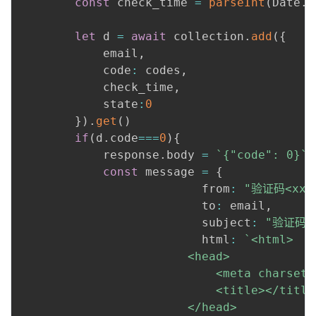
const
 check_time 
=
parseInt
(
Date
.
p
let
 d 
=
await
 collection
.
add
(
{
			email
,
			code
:
 codes
,
			check_time
,
			state
:
0
}
)
.
get
(
)
if
(
d
.
code
===
0
)
{
			response
.
body 
=
`
{"code": 0}
`
const
 message 
=
{
						  from
:
"验证码<xxxx
						  to
:
 email
,
						  subject
:
"验证码服
						  html
:
`
<html>

						<head>

							<meta charset="utf-8">

							<title></title>

						</head>
