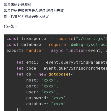
持
建
证
实
的
如果未验证就校验
如果检验失败看看是否超时 超时为失效
议
验
收
剩下的情况为验证码输入错误
代码如下
藏
const
 transporter 
=
require
(
"./email.js"
)
const
 database 
=
require
(
"dmhsq-mysql-pool
exports
.
handler
=
async
function
(
event
,
 co
let
 email 
=
 event
.
queryStringParameter
let
 code 
=
 event
.
queryStringParameters
let
 db 
=
new
database
(
{
		host
:
'xxxx'
,
		port
:
'xxxx'
,
		user
:
'xxxx'
,
		password
:
'xxxx'
,
		database
:
"xxxx"
}
)