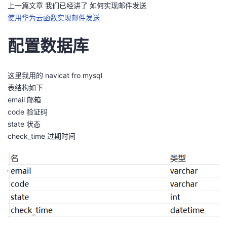
上一篇文章 我们已经讲了 如何实现邮件发送
者
使用华为云函数实现邮件发送
配置数据库
我
的
我
这里我用的 navicat fro mysql
表结构如下
博
的
我
email 邮箱
code 验证码
客
论
的
我
state 状态
check_time 过期时间
坛
圈
的
我
子
直
的
我
我
播
活
的
我
动
关
的