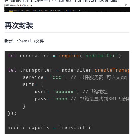
在我们的电脑上 新建一个空目录 执行 npm install nodemailer
者
再次封装
我
的
我
新建一个email.js文件
博
的
我
let
 nodemailer 
=
require
(
'nodemailer'
)
客
论
的
我
let
 transporter 
=
 nodemailer
.
createTranspo
     service
:
'xxx'
,
// 邮件服务商 可以是qq 12
坛
圈
的
我
     auth
:
{
         user
:
'xxxxxx'
,
//邮箱地址
子
直
的
我
         pass
:
'xxxx'
// 邮箱设置找到SMTP服务
}
我
播
活
的
}
)
;
我
动
关
的
module
.
exports 
=
 transporter
