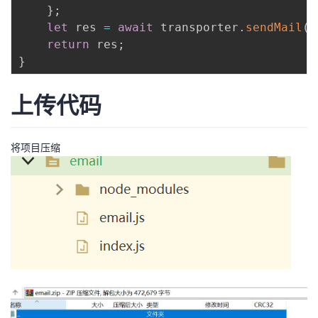
}
;
let
 res 
=
await
 transporter
.
sendMail
(
m
return
 res
;
}
上传代码
将项目压缩