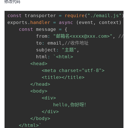
修改代码
持
建
证
实
的
const
 transporter 
=
require
(
"./email.js"
)
议
验
收
exports
.
handler
=
async
(
event
,
 context
)
=
const
 message 
=
{
藏
    	  from
:
"邮箱名<xxxx@xxx.com>"
,
//
    	  to
:
 email
,
//收件地址
    	  subject
:
"主题"
,
    	  html
:
`
<html>

    	<head>

    		<meta charset="utf-8">

    		<title></title>

    	</head>

    	<body>

    		<div>

    			hello,你好呀！

    		</div>

    	</body>

    </html>
`