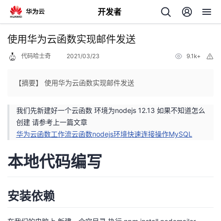
开发者
返
使用华为云函数实现邮件发送
回
代码哈士奇
2021/03/23
9.1k+
举
报
【摘要】 使用华为云函数实现邮件发送
我们先新建好一个云函数 环境为nodejs 12.13 如果不知道怎么
个
创建 请参考上一篇文章
华为云函数工作流云函数nodejs环境快速连接操作MySQL
我
人
本地代码编写
的
主
开
页
安装依赖
发