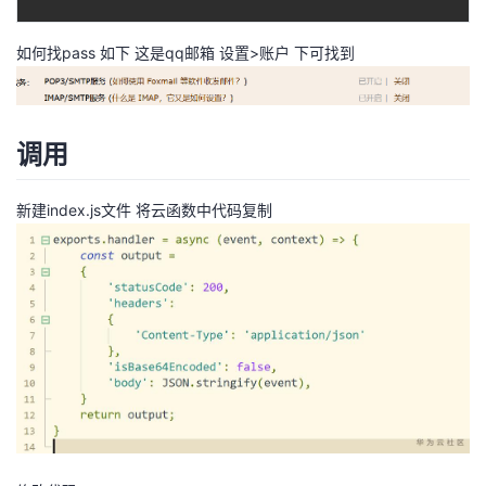
我
注
的
开
如何找pass 如下 这是qq邮箱 设置>账户 下可找到
的
Programs
发
支
者
调用
持
学
新建index.js文件 将云函数中代码复制
我
堂
的
我
我
技
的
的
我
术
云
课
的
我
支
声
程
认
的
我