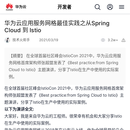
开发者
返
华为云应用服务网格最佳实践之从Spring
回
Cloud 到 Istio
技术火炬手
2021/03/19
3.2w+
举
报
【摘要】 在全球首届社区峰会IstioCon 2021中，华为云应用服
务网格首席架构师张超盟发表了《Best practice:from Spring
个
Cloud to Istio》主题演讲，分享了Istio在生产中使用的实际案
例。
我
人
在全球首届社区峰会IstioCon 2021中，华为云应用服务网格首席架
构师张超盟发表了《Best practice:from Spring Cloud to Istio》主
我
的
主
题演讲，分享了Istio在生产中使用的实际案例。
以下为演讲全文:
我
的
开
页
大家好，我是来自华为云的工程师。很荣幸有机会和大家分享Istio
在生产中使用的实际案例。
我
的
开
发
华为云应用服务网格从2018年在公有云上线，作为全球最早的几个