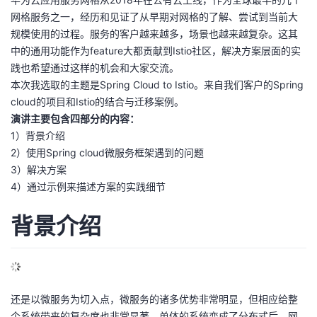
网格服务之一，经历和见证了从早期对网格的了解、尝试到当前大
的
Programs
发
者
规模使用的过程。服务的客户越来越多，场景也越来越复杂。这其
中的通用功能作为feature大都贡献到Istio社区，解决方案层面的实
支
者
我
践也希望通过这样的机会和大家交流。
本次我选取的主题是Spring Cloud to Istio。来自我们客户的Spring
持
学
的
我
cloud的项目和Istio的结合与迁移案例。
演讲主要包含四部分的内容：
我
堂
博
的
我
1）背景介绍
2）使用Spring cloud微服务框架遇到的问题
的
我
客
论
的
我
我
3）解决方案
4）通过示例来描述方案的实践细节
技
的
坛
圈
的
我
的
我
背景介绍
术
云
子
直
的
我
课
的
我
支
声
播
活
的
程
认
的
我
持
建
动
关
证
实
的
还是以微服务为切入点，微服务的诸多优势非常明显，但相应给整
个系统带来的复杂度也非常显著。单体的系统变成了分布式后，网