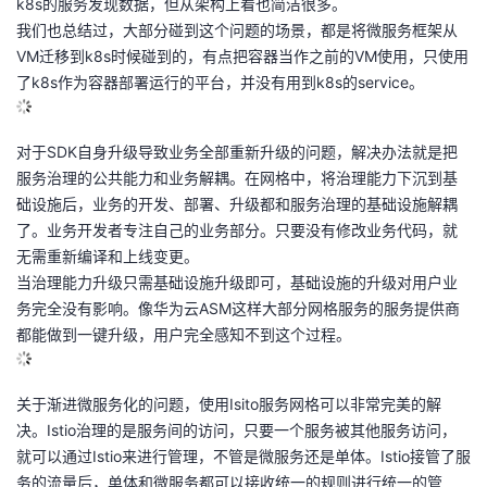
k8s的服务发现数据，但从架构上看也简洁很多。
我们也总结过，大部分碰到这个问题的场景，都是将微服务框架从
VM迁移到k8s时候碰到的，有点把容器当作之前的VM使用，只使用
了k8s作为容器部署运行的平台，并没有用到k8s的service。
对于SDK自身升级导致业务全部重新升级的问题，解决办法就是把
服务治理的公共能力和业务解耦。在网格中，将治理能力下沉到基
础设施后，业务的开发、部署、升级都和服务治理的基础设施解耦
了。业务开发者专注自己的业务部分。只要没有修改业务代码，就
无需重新编译和上线变更。
当治理能力升级只需基础设施升级即可，基础设施的升级对用户业
务完全没有影响。像华为云ASM这样大部分网格服务的服务提供商
都能做到一键升级，用户完全感知不到这个过程。
关于渐进微服务化的问题，使用Isito服务网格可以非常完美的解
决。Istio治理的是服务间的访问，只要一个服务被其他服务访问，
就可以通过Istio来进行管理，不管是微服务还是单体。Istio接管了服
务的流量后，单体和微服务都可以接收统一的规则进行统一的管