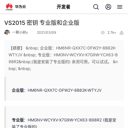
开发者
返
VS2015 密钥 专业版和企业版
回
一颗小树x
2021/03/09
2.7k+
举
报
【摘要】 &nbsp; 企业版：HM6NR-QXX7C-DFW2Y-8B82K-
WTYJV &nbsp; 专业版：HMGNV-WCYXV-X7G9W-YCX63-B
98R2&nbsp;(我是安装了专业版的) 亲测可用，可以试试。 &n
个
bsp; &nbsp;
我
人
企业版
：HM6NR-QXX7C-DFW2Y-8B82K-WTYJV
的
主
开
页
专业版
：HMGNV-WCYXV-X7G9W-YCX63-B98R2 (我是安
发
装了专业版的)