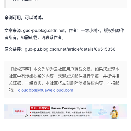
者
亲测可用，可以试试。
我
文章来源: guo-pu.blog.csdn.net，作者：一颗小树x，版权归原作
者所有，如需转载，请联系作者。
的
我
原文链接：guo-pu.blog.csdn.net/article/details/86515356
博
的
我
客
论
的
我
【版权声明】本文为华为云社区用户转载文章，如果您发现本
社区中有涉嫌抄袭的内容，欢迎发送邮件进行举报，并提供相
坛
圈
的
我
关证据，一经查实，本社区将立刻删除涉嫌侵权内容，举报邮
箱：
cloudbbs@huaweicloud.com
子
直
的
我
我
播
活
的
我
动
关
的