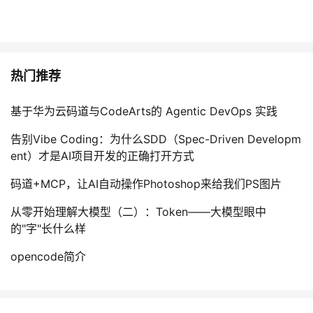
我
注
的
开
的
Programs
发
热门推荐
支
者
基于华为云码道与CodeArts的 Agentic DevOps 实践
持
学
告别Vibe Coding：为什么SDD（Spec-Driven Developm
我
堂
ent）才是AI项目开发的正确打开方式
码道+MCP，让AI自动操作Photoshop来给我们PS图片
的
我
我
从零开始理解大模型（二）：Token——大模型眼中
技
的
的
我
的"字"长什么样
术
云
课
的
我
opencode简介
支
声
程
认
的
我