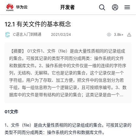
开发者
返
12.1 有关文件的基本概念
回
C语言入门到精通
2021/02/24
3.8k+
举
报
【摘要】 01文件1、文件（file）是由大量性质相同的记录组成
的集合。可按其记录的类型不同而分成两类：操作系统的文件
和数据库文件。2、操作系统中的文件仅是一维的连续的字符序
个
列，无结构、无解释。它也是记录的集合，这个记录仅是一个
字符组，用户为了存取、加工方便，把文件中的信息划分为若
我
人
干组，每一组信息称为一个逻辑记录，且可按顺序编号。3、数
据库中的文件是带有结构的记录的集合；这类记录是由一个...
的
主
01文件
开
页
1、文件（file）是由大量性质相同的记录组成的集合。可按其记录的
发
类型不同而分成两类：操作系统的文件和数据库文件。