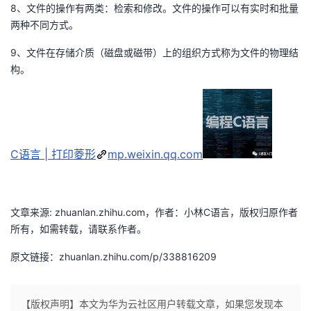
8、文件的操作有两类：检索和修改。文件的操作可以有实时和批量
我
注
的
开
两种不同方式。
的
Programs
发
9、文件在存储介质（磁盘或磁带）上的组织方式称为文件的物理结
构。
支
者
持
学
我
堂
C语言 | 打印菱形
mp.weixin.qq.com
的
我
我
文章来源: zhuanlan.zhihu.com，作者：小林C语言，版权归原作者
技
的
的
我
所有，如需转载，请联系作者。
术
云
课
的
我
原文链接：zhuanlan.zhihu.com/p/338816209
支
声
程
认
的
我
【版权声明】本文为华为云社区用户转载文章，如果您发现本