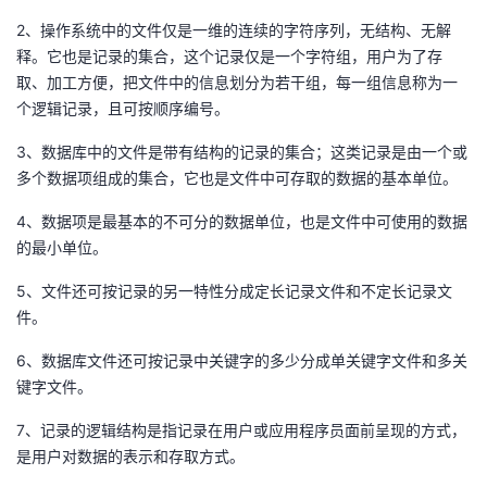
2、操作系统中的文件仅是一维的连续的字符序列，无结构、无解
者
释。它也是记录的集合，这个记录仅是一个字符组，用户为了存
取、加工方便，把文件中的信息划分为若干组，每一组信息称为一
我
个逻辑记录，且可按顺序编号。
的
我
3、数据库中的文件是带有结构的记录的集合；这类记录是由一个或
多个数据项组成的集合，它也是文件中可存取的数据的基本单位。
博
的
我
4、数据项是最基本的不可分的数据单位，也是文件中可使用的数据
的最小单位。
客
论
的
我
5、文件还可按记录的另一特性分成定长记录文件和不定长记录文
坛
圈
的
我
件。
子
直
的
我
6、数据库文件还可按记录中关键字的多少分成单关键字文件和多关
键字文件。
我
播
活
的
7、记录的逻辑结构是指记录在用户或应用程序员面前呈现的方式，
是用户对数据的表示和存取方式。
我
动
关
的