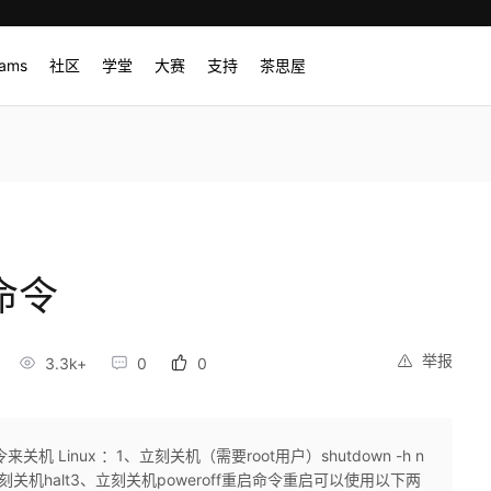
rams
社区
学堂
大赛
支持
茶思屋
命令
举报
3.3k+
0
0
Linux ：1、立刻关机（需要root用户）shutdown -h n
2、立刻关机halt3、立刻关机poweroff重启命令重启可以使用以下两