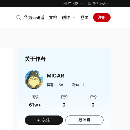
中国站
华为云App
华为云码道
文档
创作
登录
注册
关于作者
MICAR
博客：
158
粉丝：
1
阅读
获赞
评论
61w+
0
0
+ 关注
发消息