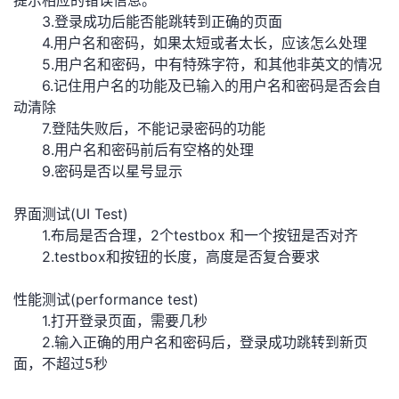
提示相应的错误信息。
3.登录成功后能否能跳转到正确的页面
的
Programs
发
者
4.用户名和密码，如果太短或者太长，应该怎么处理
5.用户名和密码，中有特殊字符，和其他非英文的情况
支
者
我
6.记住用户名的功能及已输入的用户名和密码是否会自
动清除
持
学
的
我
7.登陆失败后，不能记录密码的功能
8.用户名和密码前后有空格的处理
我
堂
博
的
我
9.密码是否以星号显示
的
我
客
论
的
我
我
界面测试(UI Test)
1.布局是否合理，2个testbox 和一个按钮是否对齐
技
的
坛
圈
的
我
的
我
2.testbox和按钮的长度，高度是否复合要求
术
云
子
直
的
我
课
的
我
性能测试(performance test)
1.打开登录页面，需要几秒
支
声
播
活
的
程
认
的
我
2.输入正确的用户名和密码后，登录成功跳转到新页
面，不超过5秒
持
建
动
关
证
实
的