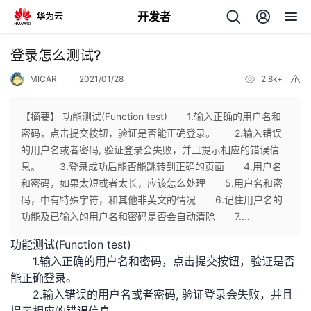
开发者
返
登录怎么测试?
回
MICAR
2021/01/28
2.8k+
举
报
【摘要】 功能测试(Function test) 1.输入正确的用户名和
密码，点击提交按钮，验证是否能正确登录。 2.输入错误
的用户名或者密码, 验证登录会失败，并且提示相应的错误信
个
息。 3.登录成功后能否能跳转到正确的页面 4.用户名
和密码，如果太短或者太长，应该怎么处理 5.用户名和密
我
人
码，中有特殊字符，和其他非英文的情况 6.记住用户名的
功能及已输入的用户名和密码是否会自动清除 7....
我
的
主
功能测试(Function test)
1.输入正确的用户名和密码，点击提交按钮，验证是否
我
的
开
页
能正确登录。
2.输入错误的用户名或者密码, 验证登录会失败，并且
我
的
开
发