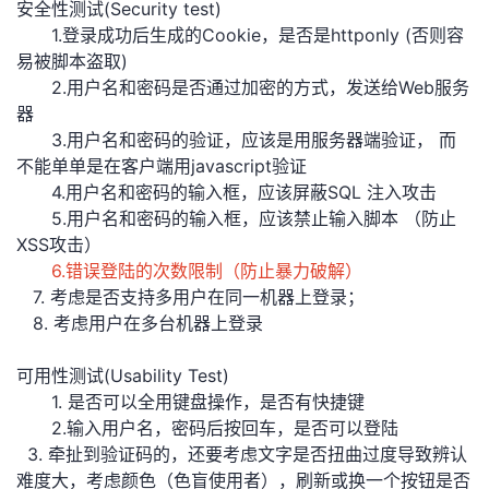
安全性测试(Security test)
议
注
验
收
1.登录成功后生成的Cookie，是否是httponly (否则容
易被脚本盗取)
藏
2.用户名和密码是否通过加密的方式，发送给Web服务
器
3.用户名和密码的验证，应该是用服务器端验证， 而
不能单单是在客户端用javascript验证
4.用户名和密码的输入框，应该屏蔽SQL 注入攻击
5.用户名和密码的输入框，应该禁止输入脚本 （防止
XSS攻击）
6.错误登陆的次数限制（防止暴力破解）
7. 考虑是否支持多用户在同一机器上登录；
8. 考虑用户在多台机器上登录
可用性测试(Usability Test)
1. 是否可以全用键盘操作，是否有快捷键
2.输入用户名，密码后按回车，是否可以登陆
3. 牵扯到验证码的，还要考虑文字是否扭曲过度导致辨认
难度大，考虑颜色（色盲使用者），刷新或换一个按钮是否