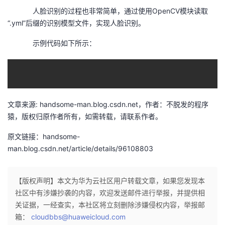
我
注
的
人脸识别的过程也非常简单，通过使用OpenCV模块读取
开
“.yml”后缀的识别模型文件，实现人脸识别。
的
Programs
发
示例代码如下所示：
支
者
持
学
文章来源: handsome-man.blog.csdn.net，作者：不脱发的程序
我
堂
猿，版权归原作者所有，如需转载，请联系作者。
的
我
我
原文链接：handsome-
man.blog.csdn.net/article/details/96108803
技
的
的
我
【版权声明】本文为华为云社区用户转载文章，如果您发现本
术
云
课
的
我
社区中有涉嫌抄袭的内容，欢迎发送邮件进行举报，并提供相
关证据，一经查实，本社区将立刻删除涉嫌侵权内容，举报邮
支
声
程
认
的
我
箱：
cloudbbs@huaweicloud.com