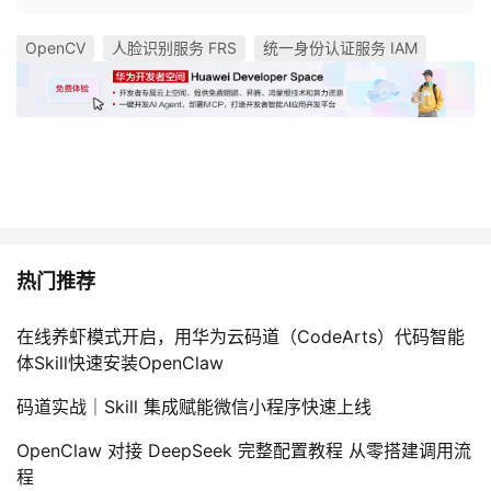
持
建
证
实
的
OpenCV
人脸识别服务 FRS
统一身份认证服务 IAM
议
验
收
藏
热门推荐
在线养虾模式开启，用华为云码道（CodeArts）代码智能
体Skill快速安装OpenClaw
码道实战｜Skill 集成赋能微信小程序快速上线
OpenClaw 对接 DeepSeek 完整配置教程 从零搭建调用流
程