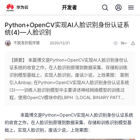
开发者
返
Python+OpenCV实现AI人脸识别身份认证系
回
统(4)—人脸识别
不脱发的程序猿
2020/12/31
9k+
举
报
【摘要】 本篇博文是Python+OpenCV实现AI人脸识别身份认
证系统的收官之作，在人脸识别原理到数据采集、存储和训练
个
识别模型基础上，实现人脸识别，废话少说，上效果图： 案例
引入&nbsp; 在Python+OpenCV实现AI人脸识别身份认证系统
我
人
(3)——训练人脸识别模型中主要讲述神经网络模型的训练过
程，使用OpenCV模块中的LBPH（LOCAL BINARY PATT...
的
主
本篇博文是Python+OpenCV实现AI人脸识别身份认证系统
开
页
的收官之作，在人脸识别原理到数据采集、存储和训练识别模型基
础上，实现人脸识别，废话少说，上效果图：
发