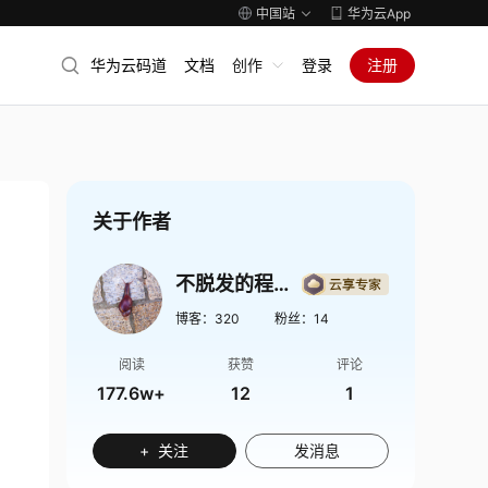
中国站
华为云App
华为云码道
文档
创作
登录
注册
关于作者
不脱发的程序猿
博客：
320
粉丝：
14
阅读
获赞
评论
177.6w+
12
1
+ 关注
发消息