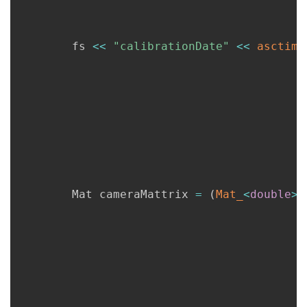
      	fs 
<<
"calibrationDate"
<<
asctime
      	Mat cameraMattrix 
=
(
Mat_
<
double
>
(