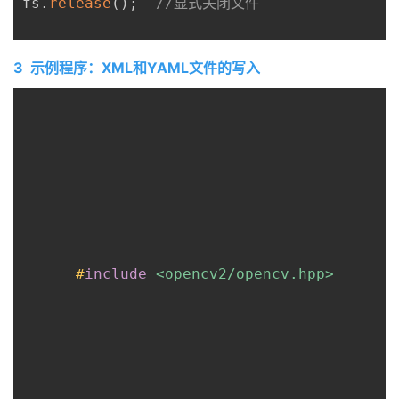
fs
.
release
(
)
;
//显式关闭文件
3 示例程序：XML和YAML文件的写入
#
include
<opencv2/opencv.hpp>