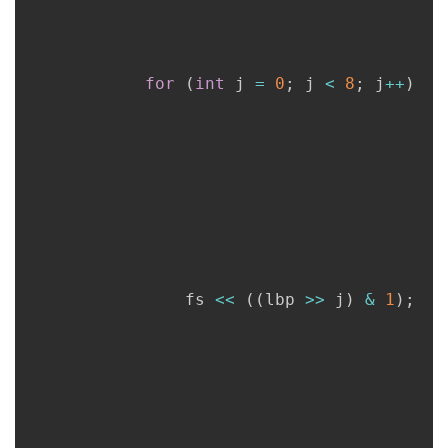
for
(
int
 j 
=
0
;
 j 
<
8
;
 j
++
)
      			fs 
<<
(
(
lbp 
>>
 j
)
&
1
)
;