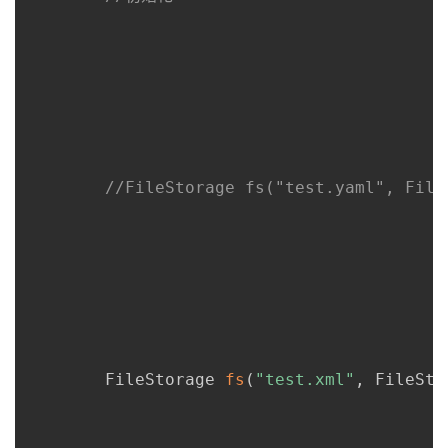
//FileStorage fs("test.yaml", File
     	FileStorage 
fs
(
"test.xml"
,
 FileSto