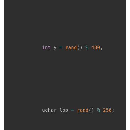
int
 y 
=
rand
(
)
%
480
;
      		uchar lbp 
=
rand
(
)
%
256
;