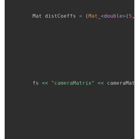
      	Mat distCoeffs 
=
(
Mat_
<
double
>
(
5
,
      	fs 
<<
"cameraMatrix"
<<
 cameraMatt