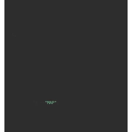
      fs <<
"MAP"
;
