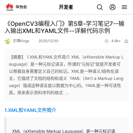
开发者
返
《OpenCV3编程入门》第5章-学习笔记7--输
回
入输出XML和YAML文件--详解代码示例
王博Kings
2020/12/30
4.6k+
举
报
【摘要】 1.XML和YAML文件简介 XML（eXtensible Markup L
auguage）是一种元标记语言，所谓的“元标记”就是开发者可
个
以根据自身需要定义自己的标记。XML是一种语义/结构化语
言，它描述了文档的结构和语义 YAML（Ain’t a Markup Lang
我
人
uage）强调这种语言是以数据为中心的。YAML是一种可读性
高，用来表示资料序列的格式 ...
的
主
1.XML和YAML文件简介
开
页
发
XML（eXtensible Markup Lauguage）是一种元标记语