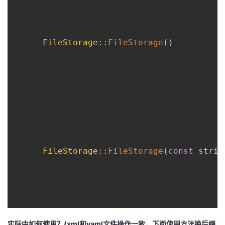
持
建
证
实
的
议
验
收
FileStorage
::
FileStorage
(
)
藏
FileStorage
::
FileStorage
(
const
 strin
实际中如何使用？(xml和yaml文件操作一致，下面使用方法换后缀