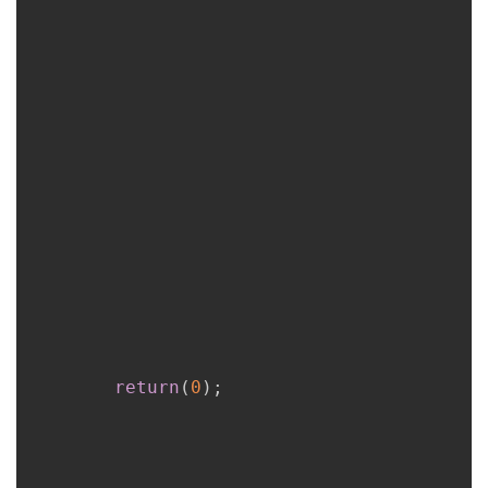
return
(
0
)
;