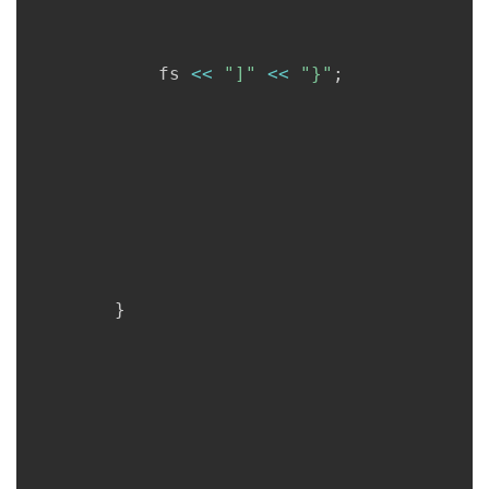
      		fs 
<<
"]"
<<
"}"
;
}