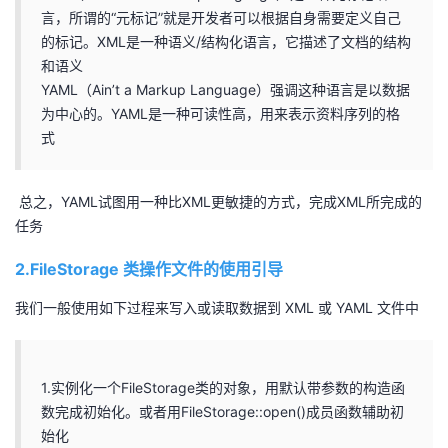
言，所谓的“元标记”就是开发者可以根据自身需要定义自己
者
的标记。XML是一种语义/结构化语言，它描述了文档的结构
和语义
我
YAML（Ain’t a Markup Language）强调这种语言是以数据
为中心的。YAML是一种可读性高，用来表示资料序列的格
的
我
式
博
的
我
总之，YAML试图用一种比XML更敏捷的方式，完成XML所完成的
任务
客
论
的
我
2.FileStorage 类操作文件的使用引导
坛
圈
的
我
我们一般使用如下过程来写入或读取数据到 XML 或 YAML 文件中
子
直
的
我
我
播
活
的
1.实例化一个FileStorage类的对象，用默认带参数的构造函
数完成初始化。或者用FileStorage::open()成员函数辅助初
我
动
关
的
始化