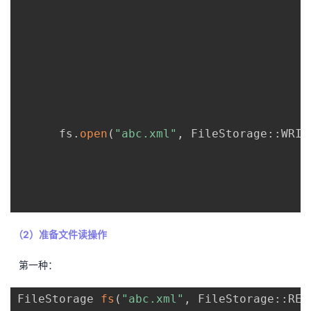
      fs
.
open
(
"abc.xml"
,
 FileStorage
::
WRIT
（2）准备文件读操作
第一种：
FileStorage 
fs
(
"abc.xml"
,
 FileStorage
::
REA