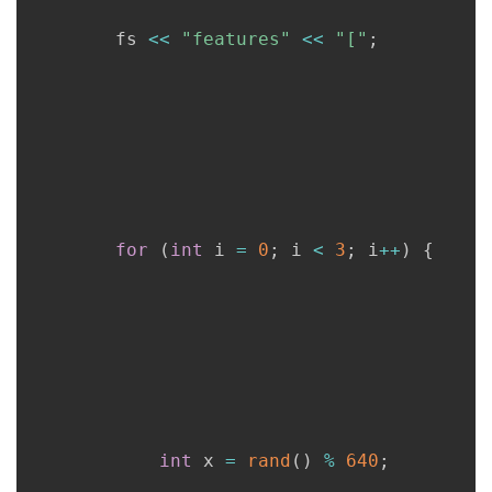
      	fs 
<<
"features"
<<
"["
;
for
(
int
 i 
=
0
;
 i 
<
3
;
 i
++
)
{
int
 x 
=
rand
(
)
%
640
;