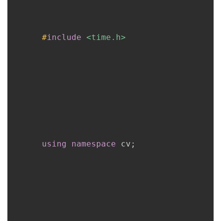
#
include
<time.h>
using
namespace
 cv
;