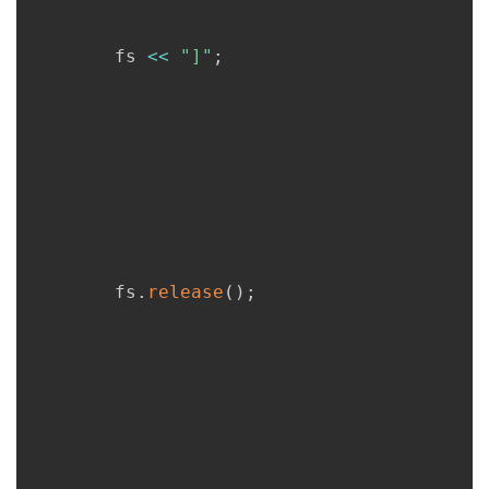
      	fs 
<<
"]"
;
      	fs
.
release
(
)
;