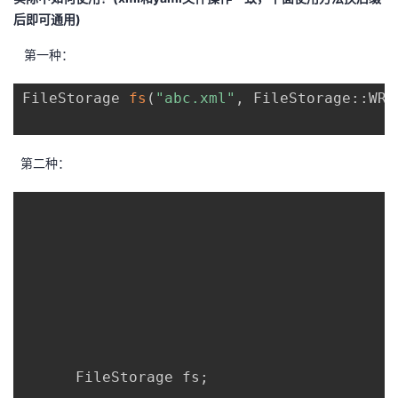
后即可通用)
第一种：
FileStorage 
fs
(
"abc.xml"
,
 FileStorage
::
WRI
第二种：
      FileStorage fs
;