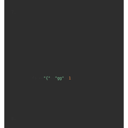
      fs <<
"{"
<<
"gg"
<<
1
;
