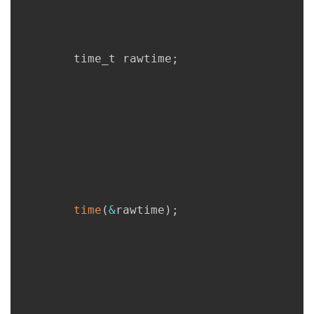
     	time_t rawtime
;
time
(
&
rawtime
)
;