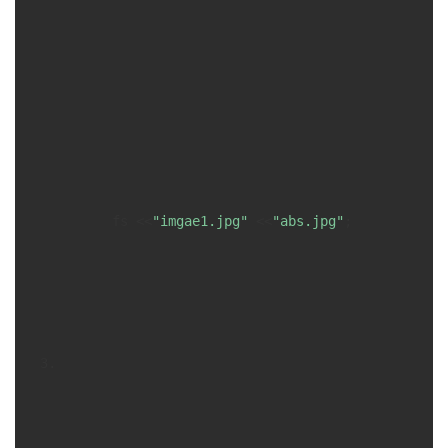
      fs <<
"imgae1.jpg"
 <<
"abs.jpg"
;
