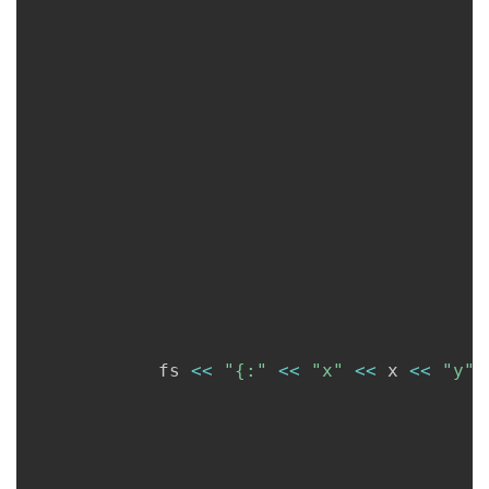
      		fs 
<<
"{:"
<<
"x"
<<
 x 
<<
"y"