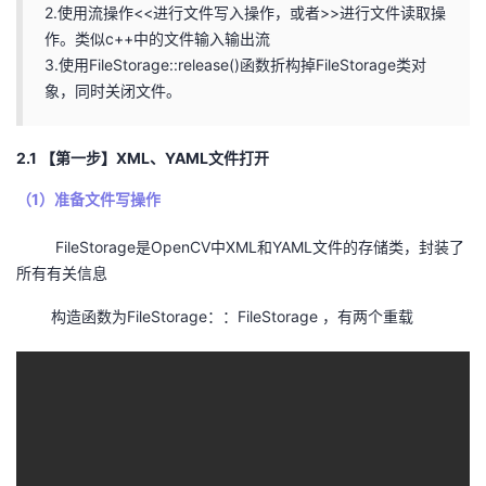
2.使用流操作<<进行文件写入操作，或者>>进行文件读取操
我
注
的
开
作。类似c++中的文件输入输出流
3.使用FileStorage::release()函数折构掉FileStorage类对
的
Programs
发
象，同时关闭文件。
支
者
2.1 【第一步】XML、YAML文件打开
持
学
（1）准备文件写操作
我
堂
FileStorage是OpenCV中XML和YAML文件的存储类，封装了
所有有关信息
的
我
我
构造函数为FileStorage：：FileStorage ，有两个重载
技
的
的
我
术
云
课
的
我
支
声
程
认
的
我