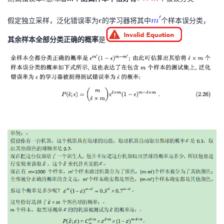
我
注
的
开
假定独立采样，泛化错误率为
的学习器将其中
个样本误分类，
的
Programs
发
其余样本全部分类正确的概率
是
支
者
持
学
我
堂
的
我
我
技
的
的
我
术
云
课
的
我
支
声
程
认
的
我