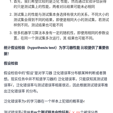
首先，我们希望比较的是泛化 性能，然而通过实验评估获得
的只是测试集上的性能，两者对比结果可能未必相同
者
测试集上的性能与测试集本身选择有很大的关系，不同大小的
测试集会得到不同的结果，即便是相同大小的测试集，若测试
我
样例不同，测试结果也可能不同
很多机器学习算法本身有一定的随机性，即便用相同的参数设
的
我
置，在同一个测试集多次运行，其 结果也可能不同。
博
的
我
统计假设检验（hypothesis test）为学习器性能 比较提供了重要依
据！
客
论
的
我
假设检验
坛
圈
的
我
假设检验中的“假设”是对学习器 泛化错误率分布额某种判断或者猜
想。现实任务中并不知道学习器的 泛化错误率，只能获知其测试错
子
直
的
我
误率
，泛化错误率与测试错误率相差很近，因此根据测试错误率推
出泛化错误率 的分布。
我
播
活
的
泛化错误率为
的学习器在一个样本上犯错的概率是
我
动
关
的
测试错误率
意味着
m个测试样本中恰好有
个被误分类