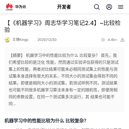
开发者
返
【《机器学习》周志华学习笔记2.4】~比较检
回
验
王博Kings
2020/12/30
4.4k+
举
报
【摘要】 机器学习中的性能比较为什么 比较复杂？ 首先，我
们希望比较的是泛化 性能，然而通过实验评估获得的只是测试
个
集上的性能，两者对比结果可能未必相同测试集上的性能与测
试集本身选择有很大的关系，不同大小的测试集会得到不同的
我
人
结果，即便是相同大小的测试集，若测试样例不同，测试结果
也可能不同很多机器学习算法本身有一定的随机性，即便用相
的
主
同的参数设置，在同一个测试集多次运行，其 结果也可能不
同...
开
页
机器学习中的性能比较为什么 比较复杂？
发