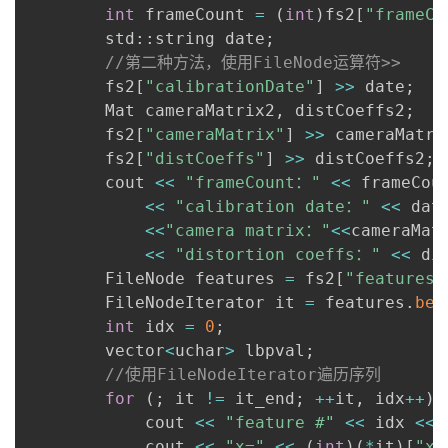
int
 frameCount 
=
(
int
)
fs2
[
"frameCo
     	std
::
string date
;
//第二种方法，使用FileNode运算符>>
      	fs2
[
"calibrationDate"
]
>>
 date
;
      	Mat cameraMatrix2
,
 distCoeffs2
;
      	fs2
[
"cameraMatrix"
]
>>
 cameraMatri
      	fs2
[
"distCoeffs"
]
>>
 distCoeffs2
;
     	cout 
<<
"frameCount："
<<
 frameCou
<<
"calibration date："
<<
 dat
<<
"camera matrix："
<<
cameraMat
<<
"distortion coeffs："
<<
 di
      	FileNode features 
=
 fs2
[
"features"
      	FileNodeIterator it 
=
 features
.
beg
int
 idx 
=
0
;
     	vector
<
uchar
>
 lbpval
;
//使用FileNodeIterator遍历序列
for
(
;
 it 
!=
 it_end
;
++
it
,
 idx
++
)
     		cout 
<<
"feature #"
<<
 idx 
<<
     		cout 
<<
"x="
<<
(
int
)
(
*
it
)
[
"x"