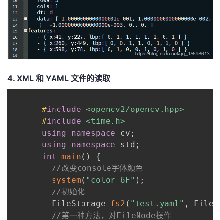
4. XML 和 YAML 文件的读取
#
include
<opencv2/opencv.hpp>
#
include
<time.h>
using
namespace
 cv
;
using
namespace
 std
;
int
main
(
)
{
//改变console字体颜色
system
(
"color 6F"
)
;
//初始化
     	FileStorage 
fs2
(
"test.yaml"
,
 FileS
//第一种方法，对FileNode操作