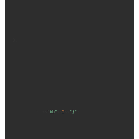
      fs <<
"bb"
<<
2
<<
"}"
;
