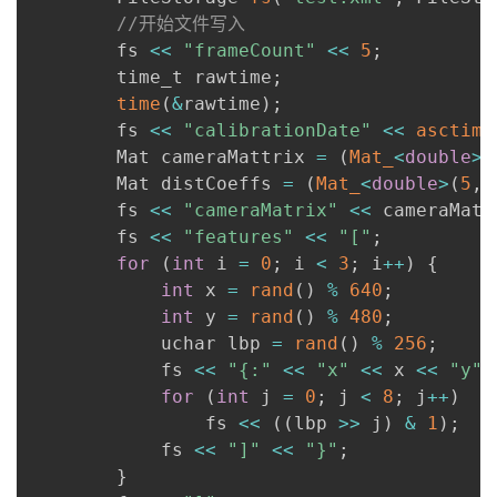
//开始文件写入
      	fs 
<<
"frameCount"
<<
5
;
     	time_t rawtime
;
time
(
&
rawtime
)
;
      	fs 
<<
"calibrationDate"
<<
asctime
      	Mat cameraMattrix 
=
(
Mat_
<
double
>
(
      	Mat distCoeffs 
=
(
Mat_
<
double
>
(
5
,
      	fs 
<<
"cameraMatrix"
<<
 cameraMatt
      	fs 
<<
"features"
<<
"["
;
for
(
int
 i 
=
0
;
 i 
<
3
;
 i
++
)
{
int
 x 
=
rand
(
)
%
640
;
int
 y 
=
rand
(
)
%
480
;
      		uchar lbp 
=
rand
(
)
%
256
;
      		fs 
<<
"{:"
<<
"x"
<<
 x 
<<
"y"
for
(
int
 j 
=
0
;
 j 
<
8
;
 j
++
)
      			fs 
<<
(
(
lbp 
>>
 j
)
&
1
)
;
      		fs 
<<
"]"
<<
"}"
;
}