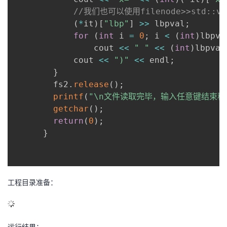
//我们也可以使用filenode>>std:
(
*
it
)
[
"lbp"
]
>>
 lbpval
;
for
(
int
 i 
=
0
;
 i 
<
(
int
)
lbpva
     			cout 
<<
" "
<<
(
int
)
lbpval
     		cout 
<<
")"
<<
 endl
;
}
      	fs2
.
release
(
)
;
printf
(
"\n文件读取完毕，输入任意键结束程
getchar
(
)
;
return
(
0
)
;
}
工程目录准备：