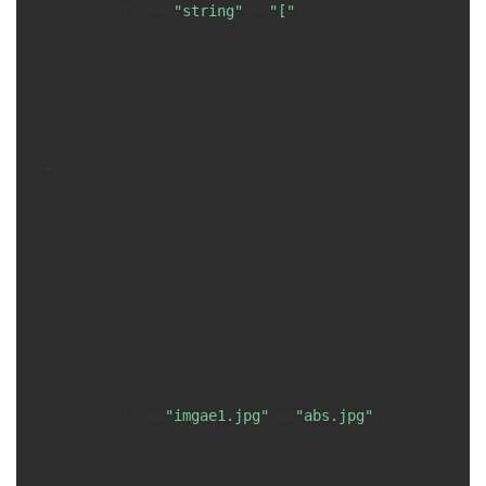
      fs << 
"string"
 <<
"["
;

      fs <<
"imgae1.jpg"
 <<
"abs.jpg"
;
