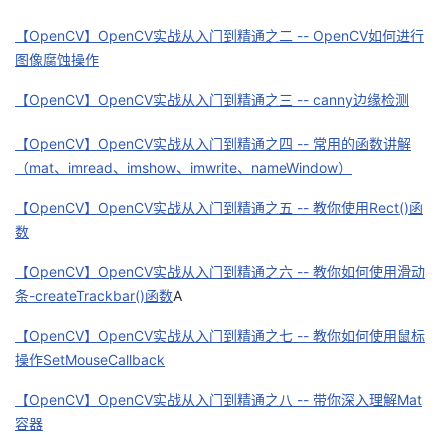
者
【OpenCV】OpenCV实战从入门到精通之二 -- OpenCV如何进行
图像腐蚀操作
我
【OpenCV】OpenCV实战从入门到精通之三 -- canny边缘检测
的
我
【OpenCV】OpenCV实战从入门到精通之四 -- 常用的函数讲解
（mat、imread、imshow、imwrite、nameWindow）
博
的
我
【OpenCV】OpenCV实战从入门到精通之五 -- 教你使用Rect()函
客
论
的
我
数
【OpenCV】OpenCV实战从入门到精通之六 -- 教你如何使用滑动
坛
圈
的
我
条-createTrackbar()函数
A
子
直
的
我
【OpenCV】OpenCV实战从入门到精通之七 -- 教你如何使用鼠标
操作SetMouseCallback
我
播
活
的
【OpenCV】OpenCV实战从入门到精通之八 -- 带你深入理解Mat
我
动
关
的
容器