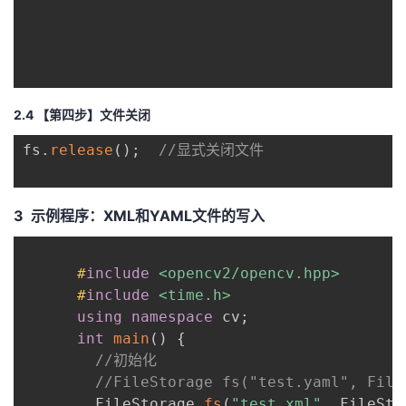
2.4 【第四步】文件关闭
fs
.
release
(
)
;
//显式关闭文件
3 示例程序：XML和YAML文件的写入
#
include
<opencv2/opencv.hpp>
#
include
<time.h>
using
namespace
 cv
;
int
main
(
)
{
//初始化
//FileStorage fs("test.yaml", File
     	FileStorage 
fs
(
"test.xml"
,
 FileSto