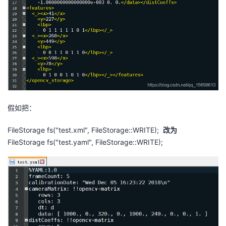
假如把：
FileStorage fs("test.xml", FileStorage::WRITE);
改为
FileStorage fs("test.yaml", FileStorage::WRITE);