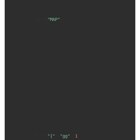
      fs <<
"MAP"
;

      fs <<
"{"
<<
"gg"
<<
1
;
