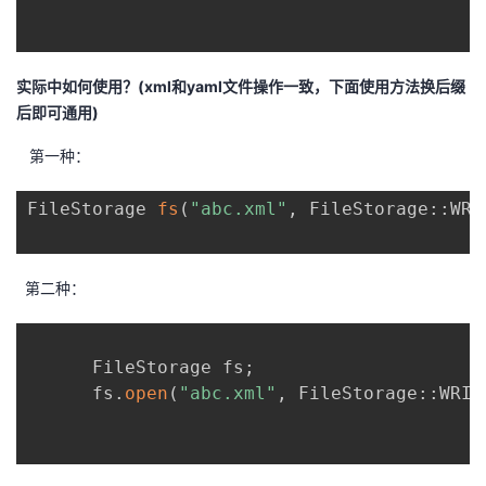
实际中如何使用？(xml和yaml文件操作一致，下面使用方法换后缀
后即可通用)
第一种：
FileStorage 
fs
(
"abc.xml"
,
 FileStorage
::
WRI
第二种：
      FileStorage fs
;
      fs
.
open
(
"abc.xml"
,
 FileStorage
::
WRIT