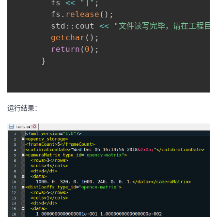
      	fs 
<<
"]"
;
      	fs
.
release
(
)
;
     	std
::
cout 
<<
"文件读写完毕，请在工程目
getchar
(
)
;
return
(
0
)
;
}
运行结果：