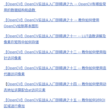
【OpenCV】OpenCV实战从入门到精通之九 -- OpenCV有哪些常
我
注
的
开
用的数据结构和函数
的
Programs
发
【OpenCV】OpenCV实战从入门到精通之十 -- 教你如何使用
OpenCV绘制基本图形
支
者
【OpenCV】OpenCV实战从入门到精通之十一 -- LUT函数讲解及
持
像素在矩阵中如何存储
学
【OpenCV】OpenCV实战从入门到精通之十二 -- 教你如何使用指
我
堂
针访问像素
的
我
我
【OpenCV】OpenCV实战从入门到精通之十三 -- 教你如何使用迭
代器访问像素
技
的
的
我
【
OpenCV】OpenCV实战从入门到精通之十四 -- 教你如何使用动
态地址运算配合at访问元素
术
云
课
的
我
【OpenCV】OpenCV实战从入门到精通之十五 -- 教你如何对ROI
支
声
程
认
的
我
区域进行叠加