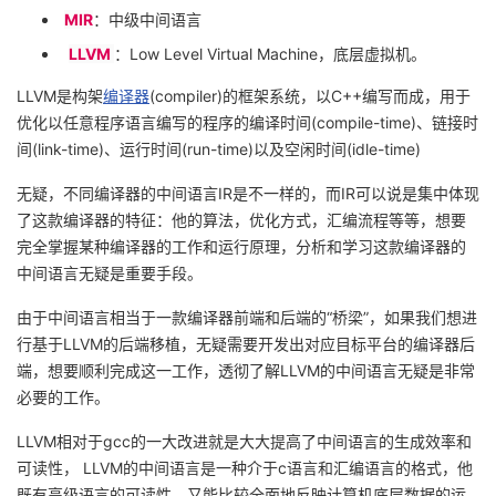
MIR
：中级中间语言
我
注
的
开
LLVM
：
Low Level Virtual Machine
，底层虚拟机。
的
Programs
发
LLVM
是构架
编译器
(compiler)
的框架系统，以
C++
编写而成，用于
优化以任意程序语言编写的程序的编译时间
(compile-time)
、链接时
支
者
间
(link-time)
、运行时间
(run-time)
以及空闲时间
(idle-time)
持
学
无疑，不同编译器的中间语言
IR
是不一样的，而
IR
可以说是集中体现
了这款编译器的特征：他的算法，优化方式，汇编流程等等，想要
我
堂
完全掌握某种编译器的工作和运行原理，分析和学习这款编译器的
中间语言无疑是重要手段。
的
我
我
由于中间语言相当于一款编译器前端和后端的
“
桥梁
”
，如果我们想进
行基于
LLVM
的后端移植，无疑需要开发出对应目标平台的编译器后
技
的
的
我
端，想要顺利完成这一工作，透彻了解
LLVM
的中间语言无疑是非常
必要的工作。
术
云
课
的
我
LLVM
相对于
gcc
的一大改进就是大大提高了中间语言的生成效率和
支
声
程
认
的
我
可读性，
LLVM
的中间语言是一种介于
c
语言和汇编语言的格式，他
既有高级语言的可读性，又能比较全面地反映计算机底层数据的运