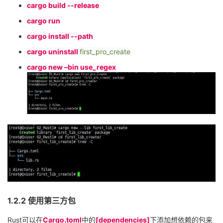
cargo build --release
cargo run
cargo install --path
cargo uninstall
first_pro_create
cargo new –bin use_regex
1.2.2
使用第三方包
Rust
可以在
Cargo.toml
中的
[dependencies]
下添加想依赖的包来