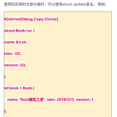
使用旧实例的大部分值时，可以使用
struct update
语法。
例如：
#[derive(Debug,Copy,Clone)]
struct Book<’a> {
name: &’a str,
isbn: i32,
version: i32,
}
let book = Book {
name: “Rust
编程之道
”, isbn: 20181212, version: 1
};