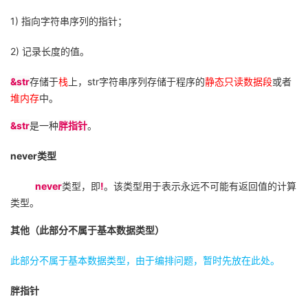
1)
指向字符串序列的指针；
2)
记录长度的值。
&str
存储于
栈
上，
str
字符串序列存储于程序的
静态只读数据段
或者
堆内存
中。
&str
是一种
胖指针
。
never
类型
never
类型，即
!
。该类型用于表示永远不可能有返回值的计算
类型。
其他（此部分不属于基本数据类型）
此部分不属于基本数据类型，由于编排问题，暂时先放在此处。
胖指针