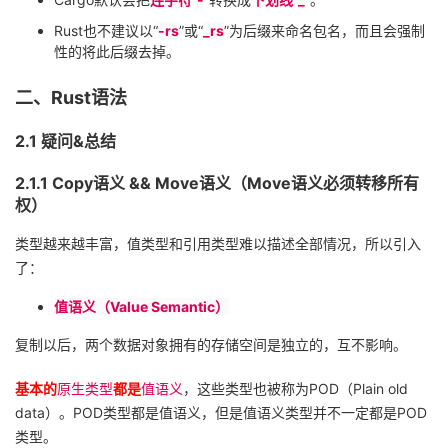
Rust
也不建议以“
-rs
”或“
_rs
”为后缀来命名包名，而且会强制
性的将此后缀去掉。
二、
Rust
语法
2.1
疑问
&
总结
2.1.1 Copy
语义
&& Move
语义（
Move
语义必须转移所有
权）
类型越来越丰富，值类型和引用类型难以描述全部情况，所以引入
了：
值语义（
Value Semantic
）
复制以后，两个数据对象拥有的存储空间是独立的，互不影响。
基本的
原生类型
都是
值语义
，这些类型也被称为
POD
（
Plain old
data
）。
POD
类型都是值语义，但是值语义类型并不一定都是
POD
类型。