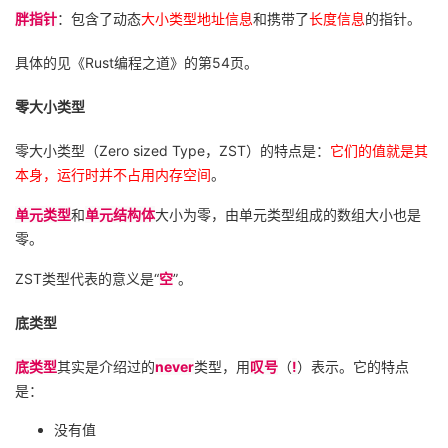
胖指针
：包含了动态
大小类型地址信息
和携带了
长度信息
的指针。
具体的见《
Rust
编程之道》的第
54
页。
零大小类型
零大小类型（
Zero sized Type
，
ZST
）的特点是：
它们的值就是其
本身，运行时并不占用内存空间
。
单元类型
和
单元结构体
大小为零，由单元类型组成的数组大小也是
零。
ZST
类型代表的意义是“
空
”。
底类型
底类型
其实是介绍过的
never
类型，用
叹号
（
!
）表示。它的特点
是：
没有值