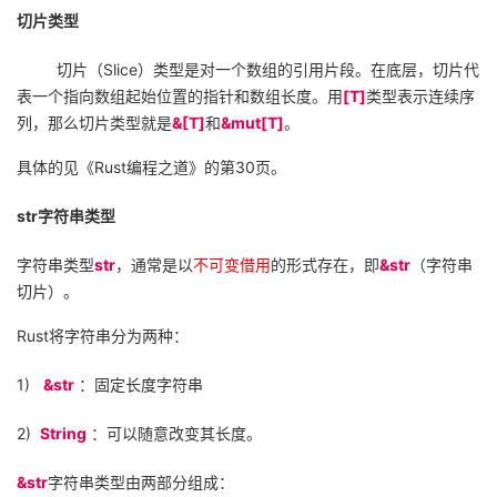
切片类型
切片（
Slice
）类型是对一个数组的引用片段。在底层，切片代
表一个指向数组起始位置的指针和数组长度。用
[T]
类型表示连续序
列，那么切片类型就是
&[T]
和
&mut[T]
。
具体的见《
Rust
编程之道》的第
30
页。
str
字符串类型
字符串类型
str
，通常是以
不可变借用
的形式存在，即
&str
（字符串
切片）。
Rust
将字符串分为两种：
1)
&str
：固定长度字符串
2)
String
：可以随意改变其长度。
&str
字符串类型由两部分组成：