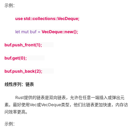
示例：
use std::collections::VecDeque;
let mut buf =
VecDeque::new();
buf.push_front(1);
buf.get(0);
buf.push_back(2);
线性序列：链表
Rust
提供的链表是双向链表，允许在任意一端插入或弹出元
素。最好使用
Vec
或
VecDeque
类型，他们比链表更加快速，内存访
问效率更高。
示例：