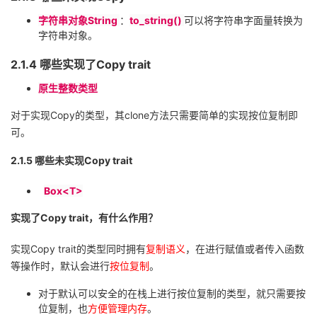
字符串对象
String
：
to_string()
可以将字符串字面量转换为
字符串对象。
2.1.4
哪些实现了
Copy trait
原生整数类型
对于实现
Copy
的类型，其
clone
方法只需要简单的实现按位复制即
可。
2.1.5
哪些未实现
Copy trait
Box<T>
实现了
Copy trait
，有什么作用？
实现
Copy trait
的类型同时拥有
复制语义
，在进行赋值或者传入函数
等操作时，默认会进行
按位复制
。
对于默认可以安全的在栈上进行按位复制的类型，就只需要按
位复制，也
方便管理内存
。