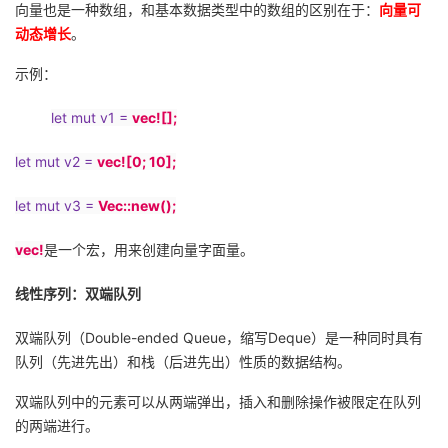
向量也是一种数组，和基本数据类型中的数组的区别在于：
向量可
动态增长
。
示例：
let mut v1 =
vec![];
let mut v2 =
vec![0; 10];
let mut v3 =
Vec::new();
vec!
是一个宏，用来创建向量字面量。
线性序列：双端队列
双端队列（
Double-ended Queue
，缩写
Deque
）是一种同时具有
队列（先进先出）和栈（后进先出）性质的数据结构。
双端队列中的元素可以从两端弹出，插入和删除操作被限定在队列
的两端进行。