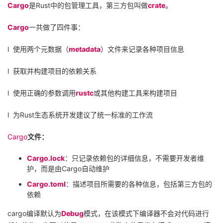
Cargo
是
Rust
中的包管理工具，第三方包叫做
crate
。
Cargo
一共做了四件事：
l
使用两个元数据（
metadata
）文件来记录各种项目信息
l
获取并构建项目的依赖关系
l
使用正确的参数调用
rustc
或其他构建工具来构建项目
l
为
Rust
生态系统开发建议了统一标准的工作流
Cargo
文件：
Cargo.lock
：只记录依赖包的详细信息，不需要开发者维
护，而是由
Cargo
自动维护
Cargo.toml
：描述项目所需要的各种信息，包括第三方包的
依赖
cargo
编译默认为
Debug
模式，在该模式下编译器不会对代码进行