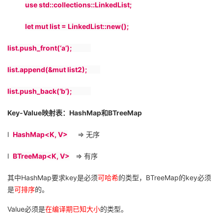
use std::collections::LinkedList;
let mut list = LinkedList::new();
list.push_front(‘a’);
list.append(&mut list2);
list.push_back(‘b’);
Key-Value
映射表：
HashMap
和
BTreeMap
l
HashMap<K, V>
=>
无序
l
BTreeMap<K, V>
=>
有序
其中
HashMap
要求
key
是必须
可哈希
的类型，
BTreeMap
的
key
必须
是
可排序
的。
Value
必须是
在编译期已知大小
的类型。