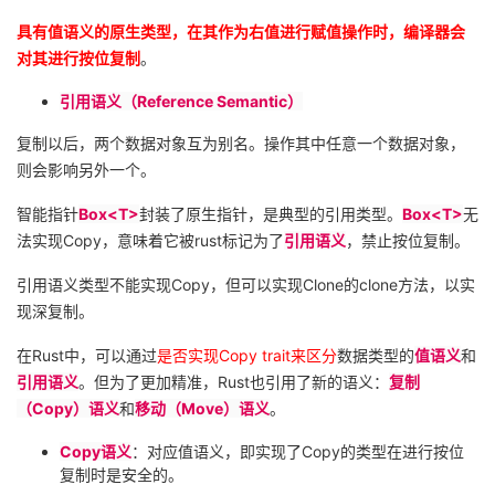
具有值语义的原生类型，在其作为右值进行赋值操作时，编译器会
对其进行按位复制
。
引用语义（
Reference Semantic
）
复制以后，两个数据对象互为别名。操作其中任意一个数据对象，
则会影响另外一个。
智能指针
Box<T>
封装了原生指针，是典型的引用类型。
Box<T>
无
法实现
Copy
，意味着它被
rust
标记为了
引用语义
，禁止按位复制。
引用语义类型不能实现
Copy
，但可以实现
Clone
的
clone
方法，以实
现深复制。
在
Rust
中，可以通过
是否实现
Copy trait
来区分
数据类型的
值语义
和
引用语义
。但为了更加精准，
Rust
也引用了新的语义：
复制
（
Copy
）语义
和
移动（
Move
）语义
。
Copy
语义
：对应值语义，即实现了
Copy
的类型在进行按位
复制时是安全的。