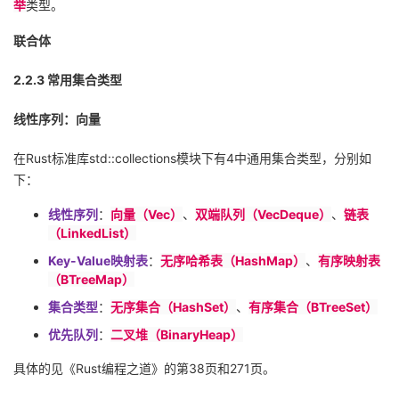
举
类型。
联合体
2.2.3
常用集合类型
线性序列：向量
在
Rust
标准库
std::collections
模块下有
4
中通用集合类型，分别如
下：
线性序列
：
向量（
Vec
）
、
双端队列（
VecDeque
）
、
链表
（
LinkedList
）
Key-Value
映射表
：
无序哈希表（
HashMap
）
、
有序映射表
（
BTreeMap
）
集合类型
：
无序集合（
HashSet
）
、
有序集合（
BTreeSet
）
优先队列
：
二叉堆（
BinaryHeap
）
具体的见《
Rust
编程之道》的第
38
页和
271
页。