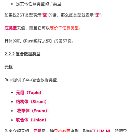
是其他任意类型的子类型
如果说
ZST
类型表示“
空
”的话，那么底类型就表示“
无
”。
底类型
无值，而且它可以
等价于任意类型
。
具体的见《
Rust
编程之道》的第
57
页。
2.2.2
复合数据类型
元组
Rust
提供了
4
中复合数据类型：
元组（
Tuple
）
结构体（
Struct
）
枚举体（
Enum
）
联合体（
Union
）
先来介绍元组。
元组
是一种
异构有限
序列，形如
(T,U,M,N)
。所谓异