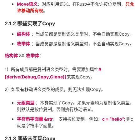
Move
语义
：对应引用语义。在
Rust
中不允许按位复制，
只允
许移动所有权
。
2.1.2
哪些实现了
Copy
结构体
：当成员都是复制语义类型时，不会自动实现
Copy
。
枚举体
：当成员都是复制语义类型时，不会自动实现
Copy
。
结构体
&&
枚举体
：
1)
所有成员都是复制语义类型时，需要添加属性
#
[derive(Debug,Copy,Clone)]
来实现
Copy
。
2)
如果有移动语义类型的成员，则无法实现
Copy
。
元组类型
：本身实现了
Copy
。如果元素均为复制语义类型，
则默认是按位复制，否则执行移动语义。
字符串字面量
&str
：
支持按位复制。例如：
c = “hello”;
则
c
就是字符串字面量。
2.1.3
哪些未实现
Copy