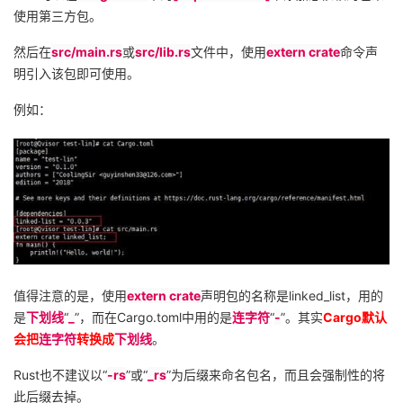
使用第三方包。
然后在
src/main.rs
或
src/lib.rs
文件中，使用
extern crate
命令声
明引入该包即可使用。
例如：
值得注意的是，使用
extern crate
声明包的名称是
linked_list
，用的
是
下划线
“
_
”，而在
Cargo.toml
中用的是
连字符
“
-
”。其实
Cargo
默认
会把
连字符
转换成
下划线
。
Rust
也不建议以“
-rs
”或“
_rs
”为后缀来命名包名，而且会强制性的将
此后缀去掉。