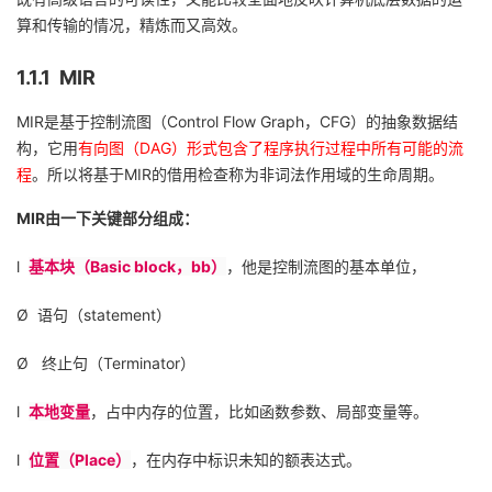
持
建
证
实
的
算和传输的情况，精炼而又高效。
议
验
收
1.1.1
MIR
藏
MIR
是基于控制流图（
Control Flow Graph
，
CFG
）的抽象数据结
构，它用
有向图（
DAG
）形式包含了程序执行过程中所有可能的流
程
。所以将基于
MIR
的借用检查称为非词法作用域的生命周期。
MIR
由一下关键部分组成：
l
基本块（
Basic block
，
bb
）
，他是控制流图的基本单位，
Ø
语句（
statement
）
Ø
终止句（
Terminator
）
l
本地变量
，占中内存的位置，比如函数参数、局部变量等。
l
位置（
Place
）
，在内存中标识未知的额表达式。