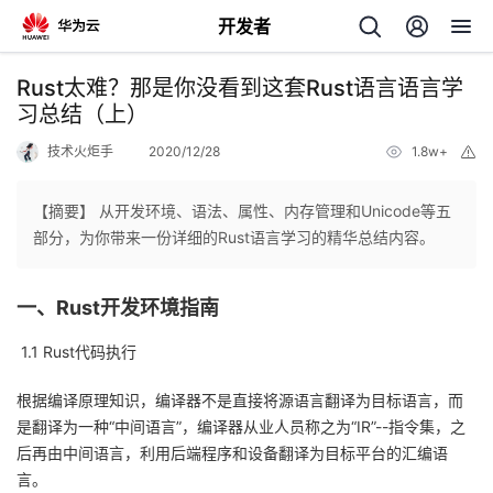
开发者
返
Rust太难？那是你没看到这套Rust语言语言学
回
习总结（上）
技术火炬手
2020/12/28
1.8w+
举
报
【摘要】 从开发环境、语法、属性、内存管理和Unicode等五
部分，为你带来一份详细的Rust语言学习的精华总结内容。
个
一、
Rust
开发环境指南
我
人
1.1 Rust
代码执行
的
主
根据编译原理知识，编译器不是直接将源语言翻译为目标语言，而
开
页
是翻译为一种
“
中间语言
”
，编译器从业人员称之为
“IR”--
指令集，之
后再由中间语言，利用后端程序和设备翻译为目标平台的汇编语
发
言。