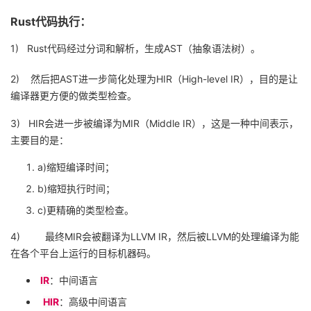
Rust
代码执行：
者
1)
Rust
代码经过分词和解析，生成
AST
（抽象语法树）。
我
2)
然后把
AST
进一步简化处理为
HIR
（
High-level IR
），目的是让
的
我
编译器更方便的做类型检查。
3)
HIR
会进一步被编译为
MIR
（
Middle IR
），这是一种中间表示，
博
的
我
主要目的是：
客
论
的
我
a)
缩短编译时间；
b)
缩短执行时间；
坛
圈
的
我
c)
更精确的类型检查。
子
直
的
我
4)
最终
MIR
会被翻译为
LLVM IR
，然后被
LLVM
的处理编译为能
在各个平台上运行的目标机器码。
我
播
活
的
IR
：中间语言
我
动
关
的
HIR
：高级中间语言