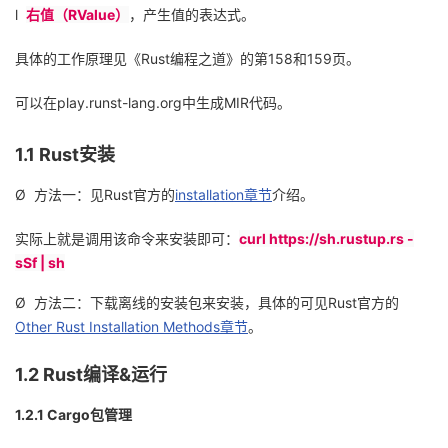
l
右值（
RValue
）
，产生值的表达式。
具体的工作原理见《
Rust
编程之道》的第
158
和
159
页。
可以在
play.runst-lang.org
中生成
MIR
代码。
1.1
Rust
安装
Ø
方法一：见
Rust
官方的
installation
章节
介绍。
实际上就是调用该命令来安装即可：
curl https://sh.rustup.rs -
sSf | sh
Ø
方法二：下载离线的安装包来安装，具体的可见
Rust
官方的
Other Rust Installation Methods
章节
。
1.2 Rust
编译
&
运行
1.2.1 Cargo
包管理