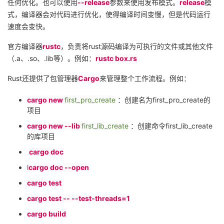
任何优化。也可以使用
--release
参数来使用发布模式。
release
模
式，编译器会对代码进行优化，使得编译时间变慢，但是代码运行
速度会变快。
官方编译器
rustc
，负责将
rust
源码编译为可执行的文件或其他文件
（
.a
、
.so
、
.lib
等）。例如：
rustc box.rs
Rust
还提供了包管理器
Cargo
来管理整个工作流程。例如：
cargo new
first_pro_create
：创建名为
first_pro_create
的
项目
cargo new --lib
first_lib_create
：创建命令
first_lib_create
的库项目
cargo doc
l
cargo doc --open
cargo test
cargo test -- --test-threads=1
cargo build