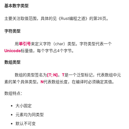
基本数字类型
主要关注取值范围，具体的见《
Rust
编程之道》的第
26
页。
字符类型
用
单引号
来定义字符（
char
）类型。字符类型代表一个
Unicode
标量值，每个字节占
4
个字节。
数组类型
数组的类型签名为
[T; N]
。
T
是一个泛型标记，代表数组中元
素的某个具体类型。
N
代表数组长度，在编译时必须确定其值。
数组特点：
大小固定
元素均为同类型
默认不可变