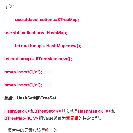
示例：
use std::collections::BTreeMap;
use std::collections::HashMap;
let mut hmap = HashMap::new();
let mut bmap = BTreeMap::new();
hmap.insert(1,”a”);
bmap.insert(1,”a”);
集合：
HashSet
和
BTreeSet
HashSet<K>
和
BTreeSet<K>
其实就是
HashMap<K, V>
和
BTreeMap<K, V>
把
Value
设置为
空元组
的特定类型。
l
集合中的元素应该是
唯一
的。