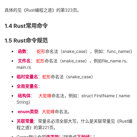
具体的见《
Rust
编程之道》的第
323
页。
1.4 Rust
常用命令
1.5 Rust
命令规范
函数
：
蛇形
命名法（
snake_case
），例如：
func_name()
文件名
：
蛇形
命名法（
snake_case
），例如
file_name.rs
、
main.rs
临时变量名
：
蛇形
命名法（
snake_case
）
全局变量名
：
结构体
：
大驼峰
命名法，例如：
struct FirstName { name:
String}
enum
类型
:
大驼峰
命名法。
关联常量
：常量名必须全部大写。什么是关联常量见《
Rust
编
程之道》的第
221
页。
Cargo
默认会把
连字符
“
-
”转换成
下划线
“
_
”。