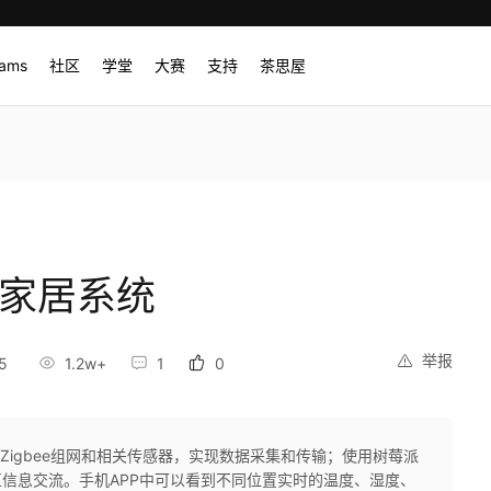
rams
社区
学堂
大赛
支持
茶思屋
能家居系统
举报
5
1.2w+
1
0
Zigbee组网和相关传感器，实现数据采集和传输；使用树莓派
互信息交流。手机APP中可以看到不同位置实时的温度、湿度、