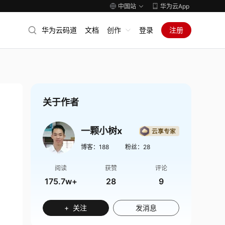
中国站
华为云App
华为云码道
文档
创作
登录
注册
关于作者
一颗小树x
博客：
188
粉丝：
28
阅读
获赞
评论
175.7w+
28
9
+ 关注
发消息