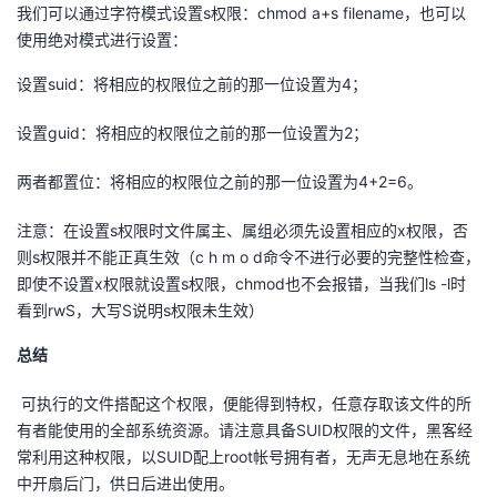
我们可以通过字符模式设置s权限：chmod a+s filename，也可以
我
注
的
开
使用绝对模式进行设置：
的
Programs
发
设置suid：将相应的权限位之前的那一位设置为4；
支
设置guid：将相应的权限位之前的那一位设置为2；
者
两者都置位：将相应的权限位之前的那一位设置为4+2=6。
持
学
注意：在设置s权限时文件属主、属组必须先设置相应的x权限，否
我
堂
则s权限并不能正真生效（c h m o d命令不进行必要的完整性检查，
即使不设置x权限就设置s权限，chmod也不会报错，当我们ls -l时
的
我
我
看到rwS，大写S说明s权限未生效）
技
的
的
我
总结
术
云
可执行的文件搭配这个权限，便能得到特权，任意存取该文件的所
课
的
我
有者能使用的全部系统资源。请注意具备SUID权限的文件，黑客经
支
声
常利用这种权限，以SUID配上root帐号拥有者，无声无息地在系统
程
认
的
我
中开扇后门，供日后进出使用。