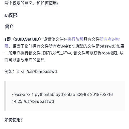
两个权限的意义、和如何使用。
者
s 权限
我
简介
的
我
s即（SUID,Set UID）
设置使文件在
执行阶段
具有文件
所有者的权
限
，相当于临时拥有文件所有者的身份. 典型的文件是passwd. 如果
博
的
我
一般用户执行该文件, 则在执行过程中, 该文件可以获得root权限, 从
而可以更改用户的密码.
客
论
的
我
例如：ls -al /usr/bin/passwd
坛
圈
的
我
子
直
的
我
-rwsr-xr-x 1 pythontab pythontab 32988 2018-03-16
14:25 /usr/bin/passwd
我
播
活
的
如何使用？
我
动
关
的