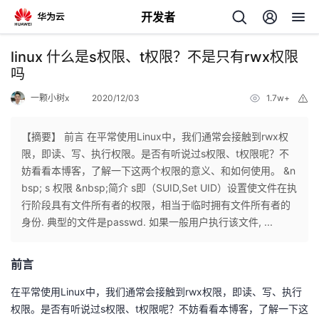
开发者
返
linux 什么是s权限、t权限？不是只有rwx权限
回
吗
一颗小树x
2020/12/03
1.7w+
举
报
【摘要】 前言 在平常使用Linux中，我们通常会接触到rwx权
限，即读、写、执行权限。是否有听说过s权限、t权限呢？不
个
妨看看本博客，了解一下这两个权限的意义、和如何使用。 &n
bsp; s 权限 &nbsp;简介 s即（SUID,Set UID）设置使文件在执
我
人
行阶段具有文件所有者的权限，相当于临时拥有文件所有者的
身份. 典型的文件是passwd. 如果一般用户执行该文件, ...
的
主
前言
开
页
在平常使用Linux中，我们通常会接触到rwx权限，即读、写、执行
发
权限。是否有听说过s权限、t权限呢？不妨看看本博客，了解一下这