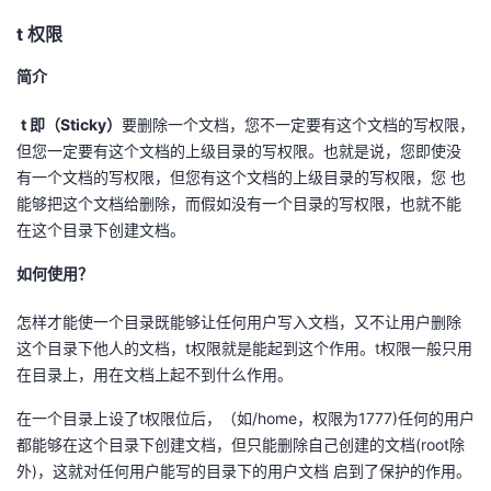
持
建
证
实
的
t 权限
议
验
收
简介
藏
t 即（Sticky）
要删除一个文档，您不一定要有这个文档的写权限，
但您一定要有这个文档的上级目录的写权限。也就是说，您即使没
有一个文档的写权限，但您有这个文档的上级目录的写权限，您 也
能够把这个文档给删除，而假如没有一个目录的写权限，也就不能
在这个目录下创建文档。
如何使用？
怎样才能使一个目录既能够让任何用户写入文档，又不让用户删除
这个目录下他人的文档，t权限就是能起到这个作用。t权限一般只用
在目录上，用在文档上起不到什么作用。
在一个目录上设了t权限位后，（如/home，权限为1777)任何的用户
都能够在这个目录下创建文档，但只能删除自己创建的文档(root除
外)，这就对任何用户能写的目录下的用户文档 启到了保护的作用。