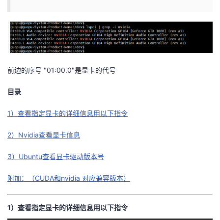
者
我
的
我
前边的序号 "01:00.0"是显卡的代号
博
的
我
目录
客
论
的
我
1）查看指定显卡的详细信息用以下指令
2）Nvidia查看显卡信息
坛
圈
的
我
3）Ubuntu查看显卡驱动版本号
子
直
的
我
附加：（CUDA和nvidia 对应兼容版本）
我
播
活
的
我
动
关
的
1）查看指定显卡的详细信息用以下指令