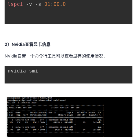
lspci
 -v -s 
01
:
00
.
0
我
注
的
开
的
Programs
发
支
者
2）Nvidia查看显卡信息
持
学
Nvidia自带一个命令行工具可以查看显存的使用情况：
我
堂
nvidia-smi
的
我
我
技
的
的
我
术
云
课
的
我
支
声
程
认
的
我