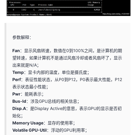
持
建
证
实
的
议
验
收
藏
参数解释：
Fan
：显示风扇转速，数值在0到100%之间，是计算机的期
望转速，如果计算机不是通过风扇冷却或者风扇坏了，显示
出来就是N/A；
Temp
：显卡内部的温度，单位是摄氏度；
Perf
：表征性能状态，从P0到P12，P0表示最大性能，P12
表示状态最小性能；
Pwr
：能耗表示；
Bus-Id
：涉及GPU总线的相关信息；
Disp.A
：是Display Active的意思，表示GPU的显示是否初
始化；
Memory Usage
：显存的使用率；
Volatile GPU-Util
：浮动的GPU利用率；