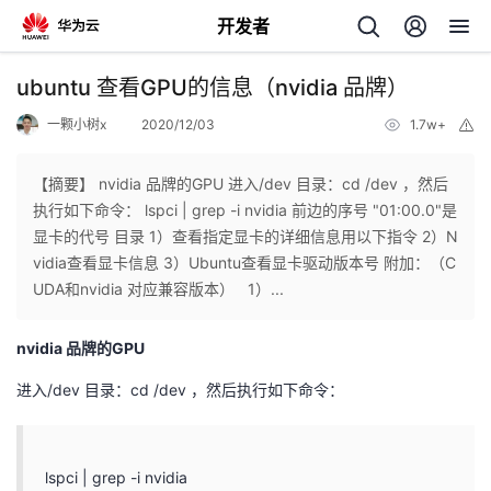
开发者
返
ubuntu 查看GPU的信息（nvidia 品牌）
回
一颗小树x
2020/12/03
1.7w+
举
报
【摘要】 nvidia 品牌的GPU 进入/dev 目录：cd /dev ，然后
执行如下命令： lspci | grep -i nvidia 前边的序号 "01:00.0"是
显卡的代号 目录 1）查看指定显卡的详细信息用以下指令 2）N
个
vidia查看显卡信息 3）Ubuntu查看显卡驱动版本号 附加：（C
UDA和nvidia 对应兼容版本） 1）...
我
人
nvidia 品牌的GPU
的
主
进入/dev 目录：cd /dev ，然后执行如下命令：
开
页
发
lspci | grep -i nvidia