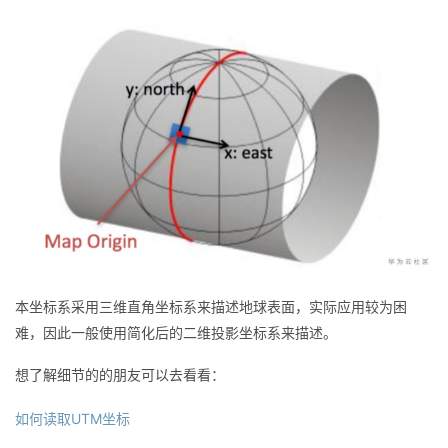
持
建
证
实
的
议
验
收
藏
本坐标系采用三维直角坐标系来描述地球表面，实际应用较为困
难，因此一般使用简化后的二维投影坐标系来描述。
想了解细节的的朋友可以去看看：
如何读取UTM坐标