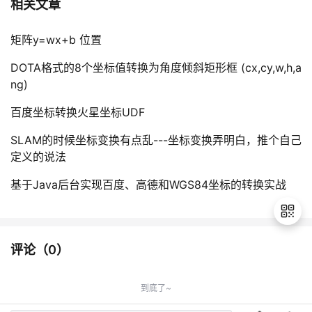
相关文章
矩阵y=wx+b 位置
DOTA格式的8个坐标值转换为角度倾斜矩形框 (cx,cy,w,h,a
ng)
百度坐标转换火星坐标UDF
SLAM的时候坐标变换有点乱---坐标变换弄明白，推个自己
定义的说法
基于Java后台实现百度、高德和WGS84坐标的转换实战
评论（
0
）
退
出
到底了~
登
录