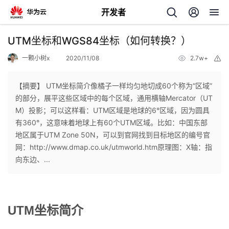
开发者
返
UTM坐标和WGS84坐标（如何转换？）
回
一颗小树x
2020/11/08
2.7w+
举
报
【摘要】 UTM坐标简介像橘子一样均匀地切成60个称为“区域”
的部分，展平这些区域中的每个区域，通用横轴Mercator（UT
M）投影；可以这样看：UTM区域是地球的6°区域，因为圆具
个
有360°，这意味着地球上有60个UTM区域。比如：中国东部
地区属于UTM Zone 50N，可以到官网找到目标地区的编号官
我
人
网：http://www.dmap.co.uk/utmworld.htm原理图：X轴：指
向东边、...
的
主
开
页
UTM坐标简介
发