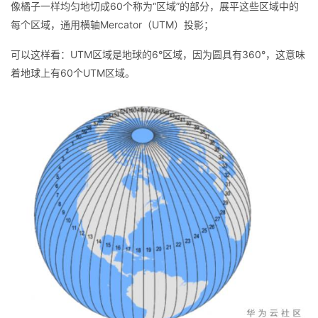
像橘子一样均匀地切成60个称为“区域”的部分，展平这些区域中的
者
每个区域，通用横轴Mercator（UTM）投影；
可以这样看：UTM区域是地球的6°区域，因为圆具有360°，这意味
我
着地球上有60个UTM区域。
的
我
博
的
我
客
论
的
我
坛
圈
的
我
子
直
的
我
我
播
活
的
我
动
关
的