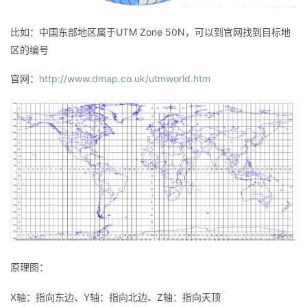
我
注
的
开
比如：中国东部地区属于UTM Zone 50N，可以到官网找到目标地
的
Programs
发
区的编号
官网：
http://www.dmap.co.uk/utmworld.htm
支
者
持
学
我
堂
的
我
我
技
的
的
我
术
云
课
的
我
原理图：
支
声
程
认
的
我
X轴：指向东边、Y轴：指向北边、Z轴：指向天顶