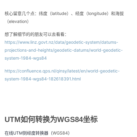
核心留意几个点：纬度（latitude）、经度（longitude）和海拔
（elevation）
想了解细节的的朋友可以去看看：
https://www.linz.govt.nz/data/geodetic-system/datums-
projections-and-heights/geodetic-datums/world-geodetic-
system-1984-wgs84
https://confluence.qps.nl/qinsy/latest/en/world-geodetic-
system-1984-wgs84-182618391.html
UTM如何转换为WGS84坐标
在线UTM到经度转换器（
WGS84
）