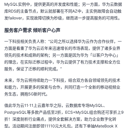
MySQL实例中，提供更高的并发度和性能；另一方面，华为云数据
库RDS的主备节点，默认就部署在不同AZ中，主实例故障会自动触
发failover，实现故障切换为秒级，继而进一步提高服务的可用性。
服务客户需求 倾听客户心声
一下科技相关负责人称：“公司之所以选择华为云作为合作伙伴，一
方面是看重了华为云近年来迅速增长的市场表现，提供了诸多业界
领先的技术和成熟的架构；另一方面是因为华为「以客户为中心」
的理念，在实际迁移过程中，华为云提供了有力技术支撑和全方位
服务，保证了迁移的顺利完成。”
未来，华为云将持续助力一下科技，结合双方各自领域领先的技术
和能力，开展更多的探索与合作，共同打造一个全新的移动视频业
务生态，拥抱5G新时代。
值此华为云11·11上云嘉年华之际，云数据库专场MySQL、
PostgreSQL等多款产品低至2折，ECS+MySQL组合购还可享折上9
折！深度剖析行业痛点，提供全套解决方案，助力企业数字化转
型。活动期间注册即领11110元大礼包，还有下单抽MateBook X