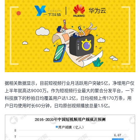
者
我
的
我
博
的
我
客
论
的
我
据相关数据显示，目前短视频行业月活跃用户突破5亿，净增用户仅
坛
圈
的
我
上半年就高达9000万。作为短视频行业最大的聚合分发平台，一下
科技旗下的秒拍日均覆盖用户达1.2亿，日均视频上传170万条，用
子
直
的
我
户日均使用时长60分钟，日均原创视频播放总量1.5亿。
我
播
活
的
我
动
关
的