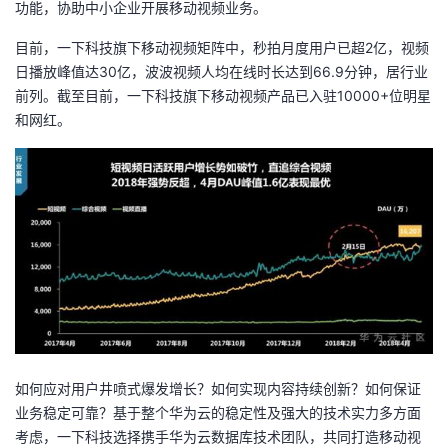
功能，协助中小企业开展移动视频业务。
持
建
证
实
的
目前，一下科技旗下移动视频矩阵中，秒拍月度用户已超2亿，视频
议
验
收
日播放峰值达30亿，波波视频人均在线时长达到66.9分钟，居行业
前列。截至目前，一下科技旗下移动视频产品已入驻10000+位明星
藏
和网红。
如何应对用户井喷式爆发增长？如何实现内容持续创新？如何保证
业务稳定可靠？基于整个华为云的稳定性及强大的技术实力多方面
考虑，一下科技选择携手华为云数据库技术团队，共同打造移动视