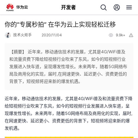
开发者
返
你的“专属秒拍” 在华为云上实现轻松迁移
回
技术火炬手
2020/11/04
9.9k+
举
报
【摘要】 近年来，移动通信技术的发展，尤其是4G/WiFi普及
和流量资费下降给短视频行业吹来了东风，如今的短视频行业
发展进入快车道，呈现爆发性增长。未来两年，随着5G网络布
个
局及商用化的实现，届时,在网速更快、延迟更小、资费更低的
背景下，短视频将迎来新的爆发机遇。
我
人
近年来，移动通信技术的发展，尤其是4G/WiFi普及和流量资费下降
的
主
给短视频行业吹来了东风，如今的短视频行业发展进入快车道，呈
现爆发性增长。未来两年，随着5G网络布局及商用化的实现，届时,
开
页
在网速更快、延迟更小、资费更低的背景下，短视频将迎来新的爆
发机遇。
发