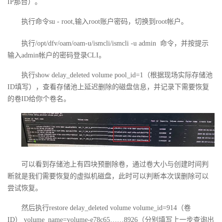
IP
那台）。
者
执行命令
su - root,
输入
root
账户密码，切换到
root
帐户。
我
执行
/opt/dfv/oam/oam-u/ismcli/ismcli -u admin
命令，并按提示
输入
admin
帐户的密码登录
CLI
。
的
我
执行
show delay_deleted volume pool_id=1
（根据现场实际存储池
ID
填写），查看存储池上延迟删除的磁盘信息，并记录下需要恢复
博
的
我
的卷
ID
给你个卷名。
客
论
的
我
坛
圈
的
我
子
直
的
我
可以看到存储池上有四块预删除卷，通过卷大小与创建时间判
断就是我们需要恢复的虚拟机磁盘，此时可以判断本次误删除可以
我
播
活
的
尝试恢复。
我
动
关
然后执行
restore delay_deleted volume volume_id=914
（卷
的
ID
）
volume_name=volume-e78c65……8926
（分别填写上一步查询出