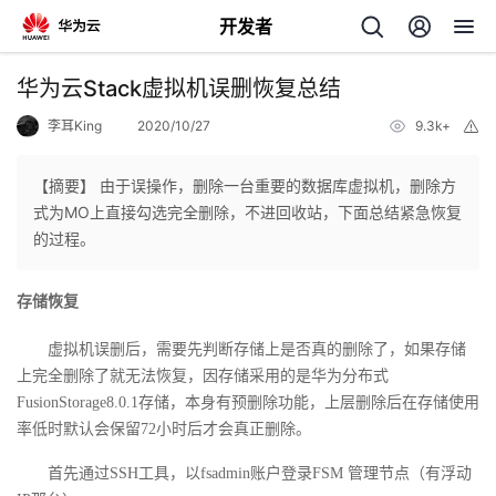
开发者
返
华为云Stack虚拟机误删恢复总结
回
李耳King
2020/10/27
9.3k+
举
报
【摘要】 由于误操作，删除一台重要的数据库虚拟机，删除方
式为MO上直接勾选完全删除，不进回收站，下面总结紧急恢复
的过程。
个
存储恢复
我
人
虚拟机误删后，需要先判断存储上是否真的删除了，如果存储
的
主
上完全删除了就无法恢复，因存储采用的是华为分布式
FusionStorage8.0.1
存储，本身有预删除功能，上层删除后在存储使用
开
页
率低时默认会保留
72
小时后才会真正删除。
首先通过
SSH
工具，以
fsadmin
账户登录
FSM
管理节点（有浮动
发