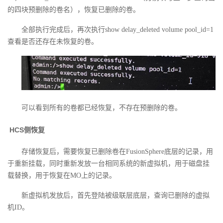
我
注
的四块预删除的卷名），恢复已删除的卷。
的
开
全部执行完成后，再次执行
show delay_deleted volume pool_id=1
的
Programs
发
查看是否还存在未恢复的卷。
支
者
持
学
我
可以看到所有的卷都已经恢复，不存在预删除的卷。
堂
HCS
侧恢复
的
我
我
存储恢复后，需要恢复已删除卷在
FusionSphere
底层的记录，用
技
的
的
我
于重新挂载，同时重新发放一台相同系统的新虚拟机，用于磁盘挂
载替换，用于恢复在
MO
上的记录。
术
云
课
的
我
新虚拟机发放后，首先登陆被级联层底层，查询已删除的虚拟
支
声
程
认
的
我
机
ID
。