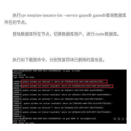
持
建
证
实
的
执行
cps template-instance-list --service gaussdb gaussdb
查询数据库
议
验
收
所在的节点。
藏
登陆数据库所在节点，切换数据库用户，进行
cinder
数据库。
执行如下截图命令，分别恢复四块已删除的盘信息。