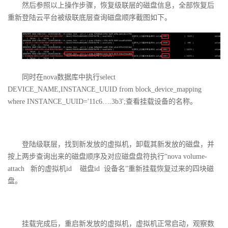
然后参照以上操作步骤，恢复级联层的磁盘信息，全部恢复后
重新登陆云平台被级联底层查询磁盘顺序截图如下。
同时在
nova
数据库中执行
select
DEVICE_NAME,INSTANCE_UUID from block_device_mapping
where INSTANCE_UUID='11c6….3b3';
查看挂载设备的名称。
登陆级联层，找到新发放的虚拟机，卸载其新发放的磁盘，并
按上两步查询出来的磁盘顺序及对应磁盘盘符执行“
nova volume-
attach
新的虚拟机
id
磁盘
id
设备名”重新挂载恢复过来的四块磁
盘。
挂载完成后，重启新发放的虚拟机，虚拟机正常启动，观察数