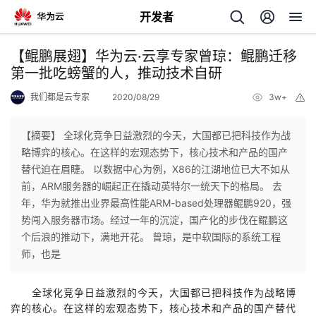
开发者
返
【鲲鹏展翅】华为云·云享专家曾琼：鲲鹏迁移
回
第一批吃螃蟹的人，推动技术自研
我们都是云专家
2020/08/29
3w+
举
报
【摘要】 全球化竞争日益激烈的今天，大国都已把科技作为战
略博弈的核心。在这样的宏观态势下，核心技术和产品的国产
个
替代迫在眉睫。 以数据中心为例，X86的江湖地位已大不如从
前，ARM服务器的崛起正在撬动英特尔一统天下的格局。 去
我
人
年，华为就推出业界最高性能ARM-based处理器鲲鹏920，强
势闯入服务器市场。经过一年的沉淀，国产化的步伐在鲲鹏这
的
主
个后浪的推动下，满地开花。 曾琼，是中软国际的系统工程
师，也是
开
页
全球化竞争日益激烈的今天，大国都已把科技作为战略博
发
弈的核心。在这样的宏观态势下，核心技术和产品的国产替代