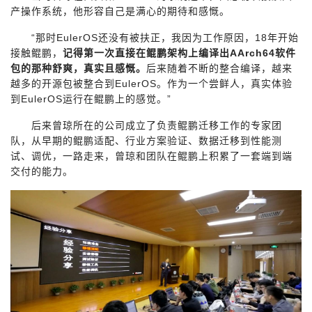
持
建
证
实
的
产操作系统，他形容自己是满心的期待和感慨。
“那时EulerOS还没有被扶正，我因为工作原因，18年开始
议
验
收
接触鲲鹏，
记得第一次直接在鲲鹏架构上编译出AArch64软件
包的那种舒爽，真实且感慨。
后来随着不断的整合编译，越来
藏
越多的开源包被整合到EulerOS。作为一个尝鲜人，真实体验
到EulerOS运行在鲲鹏上的感觉。”
后来曾琼所在的公司成立了负责鲲鹏迁移工作的专家团
队，从早期的鲲鹏适配、行业方案验证、数据迁移到性能测
试、调优，一路走来，曾琼和团队在鲲鹏上积累了一套端到端
交付的能力。