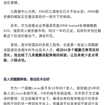
迫在眉睫。
者
以数据中心为例，X86的江湖地位已大不如从前，ARM服
务器的崛起正在撬动英特尔一统天下的格局。
我
去年，华为就推出业界最高性能ARM-based处理器鲲鹏
920，强势闯入服务器市场。经过一年的沉淀，自研的步伐在鲲
的
我
鹏这个后浪的推动下，满地开花。
博
的
我
曾琼，是中软国际的系统工程师，也是第一批投入到鲲鹏
适配调优浪潮中的专业技术人才。
经过60多个鲲鹏迁移项目的
客
论
的
我
洗礼，他总结了几条鲲鹏适配移植的经验，让后来者少走点弯
路，少踩点坑。
坛
圈
的
我
子
直
的
我
投入到鲲鹏移植，推动技术自研
我
播
活
的
作为一个接触Linux差不多10年的IT老人，曾琼做过5年的
嵌入式Linux系统开发，5年的操作系统运维，长年苦于交叉编
我
动
关
译的繁琐：在当前编译平台下，编译出来的程序能运行在体系
的
结构不同的另一种目标平台上，但编译平台本身却不能运行该