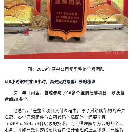
图：2019年获得公司鲲鹏移植金牌团队
8
1.5
从
小时缩短到
小时，高效完成鲲鹏迁移的秘诀
这一年时间里，
曾琼参与了60多个鲲鹏迁移项目，涉及航
运额20多个。
他总结，“在整个项目交付过程中，除了对鲲鹏架构的差异
适配，各个开源组件与自研代码的适配外，还要掌握
IaaS\PaaS\SaaS各层级的技术。而且得理解华为云的各个云
服务，才能高效快速的帮助客户设计合理的上云规划，高性价