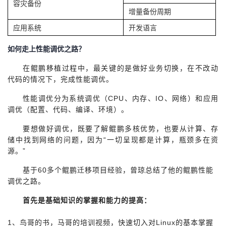
容灾备份
增量备份周期
应用系统
开发语言
如何走上性能调优之路？
在鲲鹏移植过程中，最关键的是做好业务切换，在不改动
代码的情况下，完成性能调优。
性能调优分为系统调优（CPU、内存、IO、网络）和应用
调优（配置、代码、编译、环境）。
要想做好调优，既要了解鲲鹏多核优势，也要从计算、存
储中找到网络的问题，因为“一切呈现都是计算，瓶颈多在资
源。”
基于60多个鲲鹏迁移项目经验，曾琼总结了他的鲲鹏性能
调优之路。
首先是基础知识的掌握和能力的提高：
1
、鸟哥的书，马哥的培训视频，快速切入对Linux的基本掌握