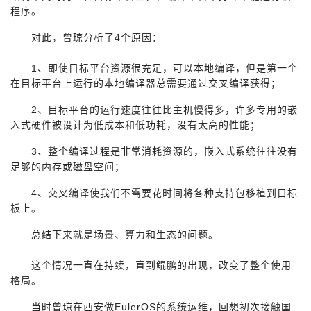
程序。
我
注
的
开
对此，曾琼分析了4个原因：
的
Programs
发
1
、即使目标平台资源很充足，可以本地编译，但是第一个
支
者
在目标平台上运行的本地编译器总需要通过交叉编译获得；
2
、目标平台的运行速度往往比主机慢得多，许多专用的嵌
持
学
入式硬件被设计为低成本和低功耗，没有太高的性能；
我
堂
3
、整个编译过程是非常消耗资源的，嵌入式系统往往没有
足够的内存或磁盘空间；
的
我
我
4
、交叉编译使我们不需要花时间将各种支持包移植到目标
板上。
技
的
的
我
总结下来就是场景、算力和生态的问题。
术
云
课
的
我
这个情况一直在持续，直到鲲鹏的出现，改变了整个使用
格局。
支
声
程
认
的
我
当时曾琼在西安做EulerOS的系统运维，回想初次接触国