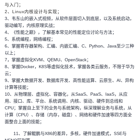
与入门；
2、Linux内核设计与实现；
3
、韦东山的嵌入式视频，从软件层面切入到底层，以及系统启动，
驱动编写，内核原理实战；
4、《性能之巅》，了解基本常见的性能定位讨论与方法；
5、系统编程，网络编程；
6、掌握寄存器架构、汇编、内嵌汇编、C、Python、Java至少三种
以上；
7，掌握虚拟化KVM、QEMU、OpenStack；
8、掌握Docker，K8S等虚拟化技术，掌握各类云服务，不限于华为
云；
9、掌握大数据开发、数据库开发、高性能运算、云原生、AI、异构
计算等技能；
10、从物理层、虚拟化、容器化，从SaaS、PaaS、IaaS，从应
用、接口、库、平台、系统调用、内核、驱动、硬件到总线和
CPU；掌握自上至下的业务与系统架构，纵深理解业务与系统，从
计算（CPU）、存储（内存，磁盘）、网络和硬件加速等四方面全
面整合上面的技能；
11
、了解鲲鹏与X86的差异，多核，硬件加速模式，SSE与