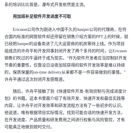
系的培训比比皆是，瀑布式开发依然是主流。
者
用加班补足软件开发进度不可取
我
Ericsson
公司作为刚进入中国不久的Juniper公司的代理商，在符
合国内标准的网管软件却还停留在销售介绍方案的PPT上的时候，就
的
我
已经把Juniper的设备卖进了几大运营商的机房等待上线。作为项目
组成员的许舟平和开发同事封闭开发了两个多月的时间，让Ericsson
博
的
我
销售们吹过的牛逼终于成为现实。“作为软件开发者应当控制好开发
节奏的重要性，仅靠没日没夜加班获得的软件开发效率是难以持续
客
论
的
我
的，保质保量的on-time delivery从来都不是一件容易做到的事情。”
许舟平通过这次封闭开发感慨道。
坛
圈
的
我
随后，许舟平接触了到《快速软件开发-有效控制与完成进度计
子
直
的
我
划》的书籍。这本书里面介绍了有效开发、快速开发和最佳实践等
内容，让许舟平对开发效率和研发流程方法有了一些初步的认识。
我
播
活
的
他说道，唯有根据项目实际情况，找到可能合适的快速开发方法，
在开发进度、产品质量和研发费用之间进行权衡与风险管控，才有
我
动
关
的
可能真正地做到按时交付。