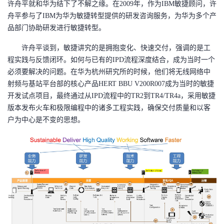
许舟平就和华为结下了不解之缘。在2009年，作为IBM敏捷顾问，许
持
建
证
实
的
舟平参与了IBM为华为敏捷转型提供的研发咨询服务，为华为多个产
品部门协助研发进行敏捷转型。
议
验
收
许舟平谈到，敏捷讲究的是拥抱变化、快速交付，强调的是工
藏
程实践与反馈闭环。如何与已有的IPD流程深度结合，成为当时一个
必须要解决的问题。在华为杭州研究所的时候，他们将无线网络中
射频与基站平台部的核心产品HERT BBU V200R007成为当时的敏捷
开发试点项目，最终通过从IPD流程中的TR2到TR4/TR4a，采用敏捷
版本发布火车和极限编程中的诸多工程实践，确保交付质量和以客
户为中心是不变的思想。