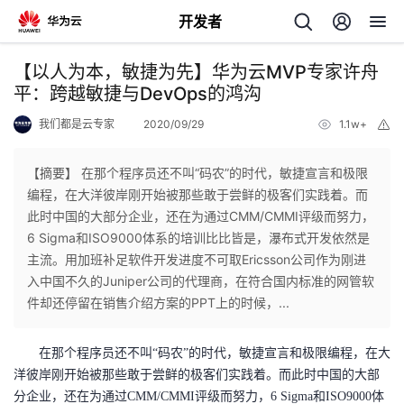
开发者
返
【以人为本，敏捷为先】华为云MVP专家许舟
回
平：跨越敏捷与DevOps的鸿沟
我们都是云专家
2020/09/29
1.1w+
举
报
【摘要】 在那个程序员还不叫“码农”的时代，敏捷宣言和极限
编程，在大洋彼岸刚开始被那些敢于尝鲜的极客们实践着。而
个
此时中国的大部分企业，还在为通过CMM/CMMI评级而努力，
6 Sigma和ISO9000体系的培训比比皆是，瀑布式开发依然是
我
人
主流。用加班补足软件开发进度不可取Ericsson公司作为刚进
入中国不久的Juniper公司的代理商，在符合国内标准的网管软
的
主
件却还停留在销售介绍方案的PPT上的时候，...
开
页
在那个程序员还不叫“码农”的时代，敏捷宣言和极限编程，在大
洋彼岸刚开始被那些敢于尝鲜的极客们实践着。而此时中国的大部
发
分企业，还在为通过CMM/CMMI评级而努力，6 Sigma和ISO9000体