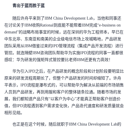
我
注
的
青出于蓝而胜于蓝
开
随后许舟平来到了IBM China Development Lab，当他和同事还
的
Programs
发
在讨论关于IBM收购Rational到底能不能帮着IBM完成“e-business on
demand”的战略布局事宜的时候，远在深圳的华为工程师本，早已在
支
者
中东北非、东南亚和南美的企业级电信市场上攻城略地，产品研发
团队采用从IBM借鉴过来的IPD管理流程（集成产品开发流程）进行
持
学
管控。就连隔壁IBM咨询团队帮助华为实施IPD流程的同事一直都很
感叹：华为研发的强矩阵式管控要比老师IBM还更有力高效！
我
堂
华为引入IPD之后，在产品研发的概念阶段和计划阶段要明显比
的
我
我
原来的研发流程周期长了，但整个产品研发的时间却缩短了。许舟
平表示，IPD流程是瀑布式的，可以帮助华为解决从前端的市场销售
技
的
的
我
人员到产品研发，再到用服和客户的整体链条拉通。随着市场的发
展，我们都知道产品只有“以客户为中心”才能真正帮助客户创造价
术
云
课
的
我
值，但IPD流程遇到客户需求变化快，产品迭代速度和研发质量就会
相形见绌。
支
声
程
认
的
我
也正是在这个时候，随后就职于IBM China Development Lab的