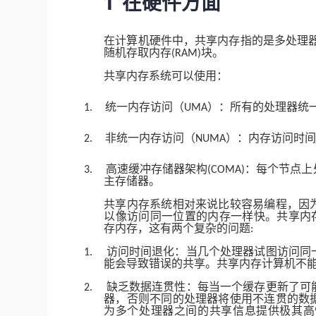
1
在硬件方面
在计算机硬件中，共享内存指的是多处理
随机存取内存
块。
(RAM)
共享内存系统可以使用：
统一内存访问（
）：所有的处理器统
1.
UMA
非统一内存访问（
）：内存访问时
2.
NUMA
高速缓冲存储器架构
：每个节点上
3.
(COMA)
主存储器。
共享内存系统相对来说比较容易编程，因
以像访问同一位置的内存一样快。共享内
存内存，这有两个复杂的问题
:
访问时间退化：当几个处理器试图访问同
1.
能会导致错误的共享。共享内存计算机不
缺乏数据连贯性：每当一个缓存更新了可
2.
器，否则不同的处理器将使用不连贯的数
为多个处理器之间的共享信息提供极其高