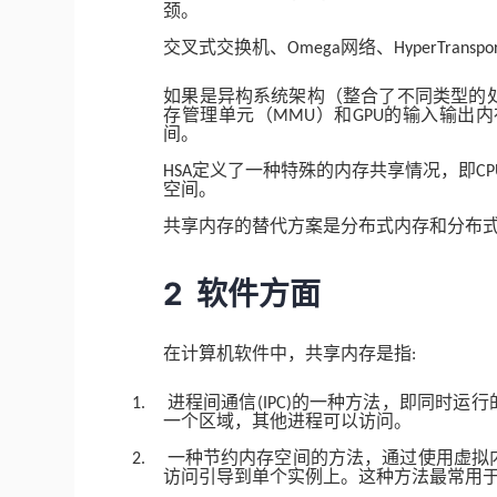
颈。
交叉式交换机、
网络、
Omega
HyperTranspo
如果是异构系统架构（整合了不同类型的
存管理单元（
）和
的输入输出内
MMU
GPU
间。
定义了一种特殊的内存共享情况，即
HSA
CP
空间。
共享内存的替代方案是分布式内存和分布
2
软件方面
在计算机软件中，共享内存是指
:
进程间通信
的一种方法，即同时运行
1.
(IPC)
一个区域，其他进程可以访问。
一种节约内存空间的方法，通过使用虚拟
2.
访问引导到单个实例上。这种方法最常用