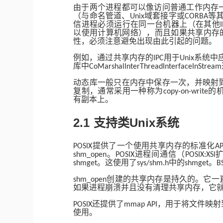
由于两个进程都可以像访问普通工作内存
（与命名管道、
域套接字或
等
Unix
CORBA
信进程必须运行在同一台机器上（在其他
以使用计算机网络），而且如果共享内存
性，必须注意避免出现由此引起的问题。
例如，通过共享内存的
用于
系统中
IPC
Unix
库中
CoMarshalInterThreadInterfaceInStream
动态库一般只在内存中保存一次，并映射
复制，通常采用一种称为
的
copy-on-write
有副本上。
2.1
Unix
支持类
系统
提供了一个使用共享内存的标准化
POSIX
AP
。
进程间通信（
shm_open
POSIX
POSIX:XSI
。这使用了
中的
。
shmget
sys/shm.h
shmget
B
创建的共享内存是持久的。它一
shm_open
如果进程崩溃并且没有清理共享内存，它
还提供了
，用于将文件映射
POSIX
mmap API
使用。