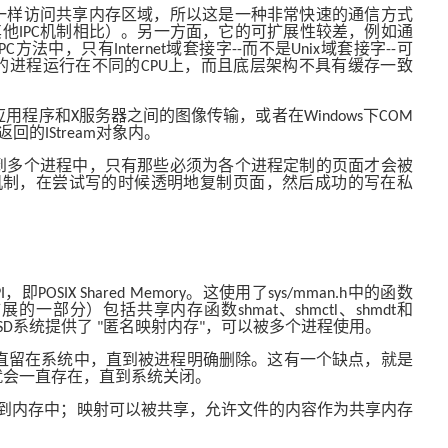
一样访问共享内存区域，所以这是一种非常快速的通信方式
其他
机制相比）。另一方面，它的可扩展性较差，例如通
IPC
方法中，只有
域套接字
而不是
域套接字
可
IPC
Internet
--
Unix
--
的进程运行在不同的
上，而且底层架构不具有缓存一致
CPU
应用程序和
服务器之间的图像传输，或者在
下
X
Windows
COM
返回的
对象内。
IStream
到多个进程中，只有那些必须为各个进程定制的页面才会被
机制，在尝试写的时候透明地复制页面，然后成功的写在私
，即
。这使用了
中的函数
I
POSIX Shared Memory
sys/mman.h
扩展的一部分）包括共享内存函数
、
、
和
shmat
shmctl
shmdt
系统提供了
匿名映射内存
，可以被多个进程使用。
SD
"
"
直留在系统中，直到被进程明确删除。这有一个缺点，就是
就会一直存在，直到系统关闭。
到内存中；映射可以被共享，允许文件的内容作为共享内存