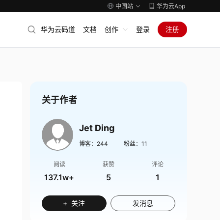
中国站
华为云App
华为云码道
文档
创作
登录
注册
关于作者
Jet Ding
博客：
244
粉丝：
11
阅读
获赞
评论
137.1w+
5
1
+ 关注
发消息