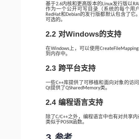
基于
内核和更高版本的
发行版以
2.6
Linux
R
作为一个公开可写目录（系统的每个用
和
的发行版都默认包含了它
RedHat
Debian
可选的。
2.2
Windows
对
的支持
在
上，可以使用
Windows
CreateFileMapping
到内存中。
2.3
跨平台支持
一些
库提供了可移植和面向对象的访
C++
提供了
类。
Qt
QSharedMemory
2.4
编程语言支持
除了
之外，编程语言中也有对共享内
C/C++
类似于
函数。
POSIX
3
参考