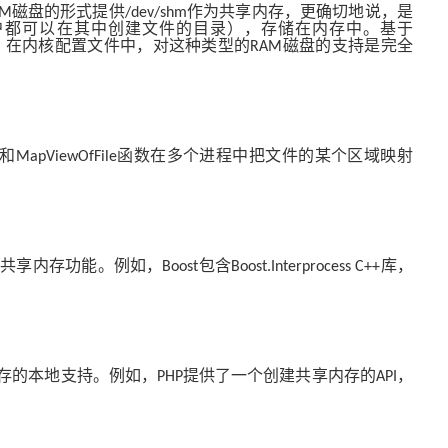
磁盘的形式提供
作为共享内存，更确切地说，是
AM
/dev/shm
户都可以在其中创建文件的目录），存储在内存中。基于
。在内核配置文件中，对这种类型的
磁盘的支持是完全
RAM
和
函数在多个进程中把文件的某个区域映射
MapViewOfFile
问共享内存功能。例如，
包含
库，
Boost
Boost.Interprocess C++
存的本地支持。例如，
提供了一个创建共享内存的
，
PHP
API