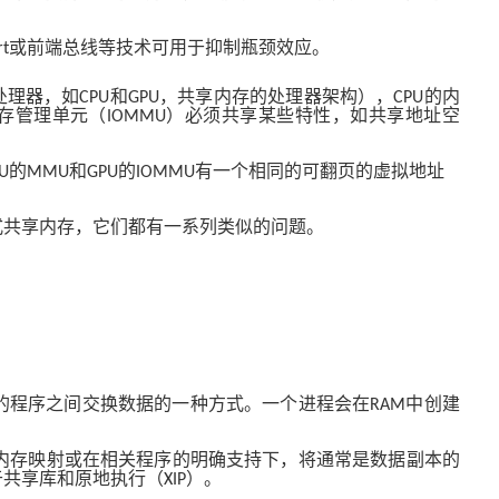
或前端总线等技术可用于抑制瓶颈效应。
rt
处理器，如
和
，共享内存的处理器架构），
的内
CPU
GPU
CPU
存管理单元（
）必须共享某些特性，如共享地址空
IOMMU
的
和
的
有一个相同的可翻页的虚拟地址
U
MMU
GPU
IOMMU
式共享内存，它们都有一系列类似的问题。
的程序之间交换数据的一种方式。一个进程会在
中创建
RAM
内存映射或在相关程序的明确支持下，将通常是数据副本的
于共享库和原地执行（
）。
XIP