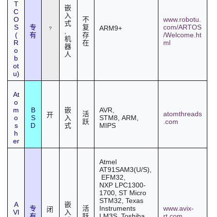
T
嵌
C
入
O
www.robotu.
不
式
S
com/ARTOS
专
复
ARM9+
?
,
(
/Welcome.ht
有
存
机
R
ml
在
器
o
人
b
ot
u)
At
o
m
B
AVR
,
嵌
atomthreads
活
开
o
S
STM8,
ARM
,
入
.com
跃
s
D
MIPS
式
h
er
Atmel
AT91SAM3(U/S),
EFM32
,
NXP
LPC1300-
1700
, ST Micro
STM32, Texas
A
嵌
Instruments
www.avix-
专
活
闭
VI
入
LM3S, Toshiba
rt.com
有
跃