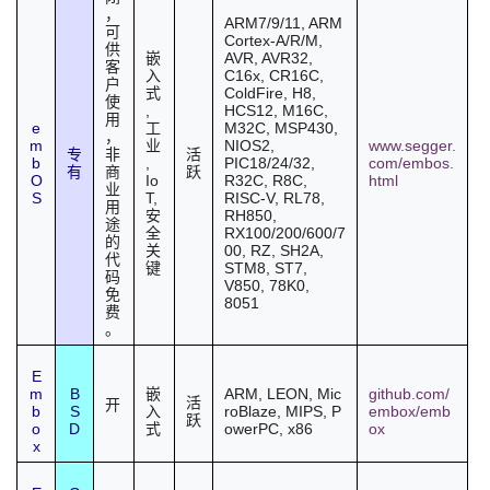
，
ARM7/9/11, ARM
可
Cortex-A/R/M,
供
AVR, AVR32,
嵌
客
C16x, CR16C,
入
户
ColdFire, H8,
式
使
,
HCS12, M16C,
用
e
M32C, MSP430,
工
，
m
NIOS2,
www.segger.
业
专
非
活
b
,
PIC18/24/32,
com/embos.
有
商
跃
O
Io
R32C, R8C,
html
业
S
T,
RISC-V, RL78,
用
RH850,
安
途
RX100/200/600/7
全
的
00, RZ, SH2A,
关
代
STM8, ST7,
键
码
V850, 78K0,
免
8051
费
。
E
m
B
ARM
,
LEON
,
Mic
github.com/
嵌
活
开
b
S
roBlaze
,
MIPS
,
P
embox/emb
入
跃
o
D
owerPC
,
x86
ox
式
x