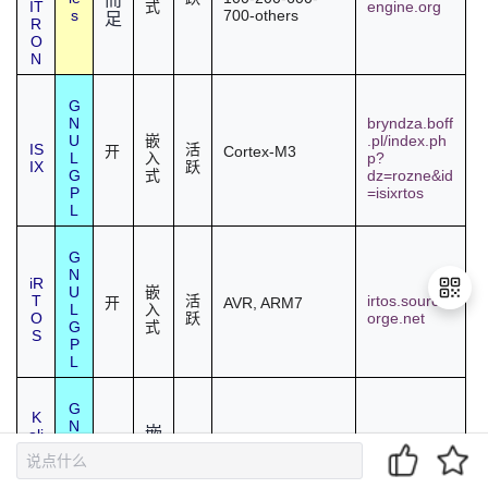
IT
engine.org
式
s
700-others
足
R
O
N
G
N
bryndza.boff
U
.pl/index.ph
嵌
IS
活
Cortex-M3
开
L
p?
入
IX
跃
G
dz=rozne&id
式
P
=isixrtos
L
G
N
iR
U
嵌
T
irtos.sourcef
活
AVR, ARM7
开
L
入
O
orge.net
跃
G
式
S
P
L
退
出
G
K
登
N
嵌
oli
录
U
www.kolibrio
活
x86
开
br
入
G
s.org
跃
iO
式
P
S