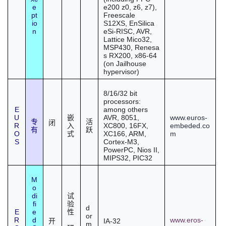
e
e200 z0, z6, z7),
pt
Freescale
io
S12XS, EnSilica
n
eSi-RISC, AVR,
Lattice Mico32,
MSP430,
Renesa
s
RX200, x86-64
(on Jailhouse
hypervisor)
8/16/32 bit
processors:
E
among others
U
AVR, 8051,
www.euros-
嵌
专
活
闭
R
XC800, 16FX,
embeded.co
入
有
跃
O
XC166, ARM,
m
式
S
Cortex-M3,
PowerPC, Nios II,
MIPS32, PIC32
M
o
di
试
fi
验
d
E
e
性
or
R
d
www.eros-
IA-32
开
m