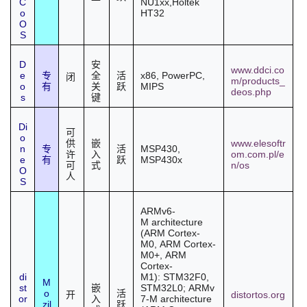
C
NU1xx,Holtek
o
HT32
O
S
D
安
www.ddci.co
e
x86, PowerPC,
专
全
活
闭
m/products_
o
MIPS
有
关
跃
deos.php
s
键
Di
可
o
www.elesoftr
供
嵌
n
MSP430,
专
活
om.com.pl/e
许
入
e
MSP430x
有
跃
n/os
可
式
O
人
S
ARMv6-
M
architecture
(
ARM Cortex-
M0
,
ARM Cortex-
M0+
,
ARM
Cortex-
di
M1
):
STM32F0
,
M
st
STM32L0
;
ARMv
嵌
o
活
distortos.org
开
or
7-M
architecture
入
zil
跃