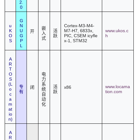
2.
持
建
证
实
的
0
议
验
收
G
u
N
Cortex-M3-M4-
嵌
K
U
M7-H7, 6833x,
www.ukos.c
活
开
藏
入
O
G
PIC,
CSEM
icyfle
h
跃
式
S
P
x-1,
STM32
L
A
R
T
O
电
S
力
(L
系
www.locama
专
活
x86
闭
o
统
tion.com
有
跃
c
自
a
动
m
化
at
io
n)
A
R