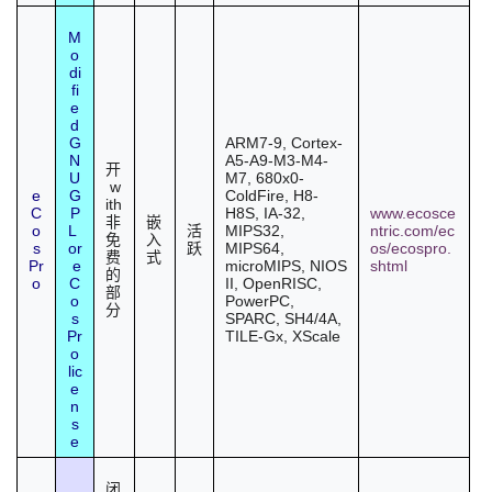
M
o
di
fi
e
d
G
ARM7-9, Cortex-
N
A5-A9-M3-M4-
开
U
M7, 680x0-
w
e
G
ColdFire, H8-
ith
C
P
H8S, IA-32,
www.ecosce
非
嵌
o
L
MIPS32,
ntric.com/ec
活
免
入
s
or
MIPS64,
os/ecospro.
跃
费
式
Pr
e
microMIPS, NIOS
shtml
的
o
C
II, OpenRISC,
部
o
PowerPC,
分
s
SPARC, SH4/4A,
Pr
TILE-Gx, XScale
o
lic
e
n
s
e
闭