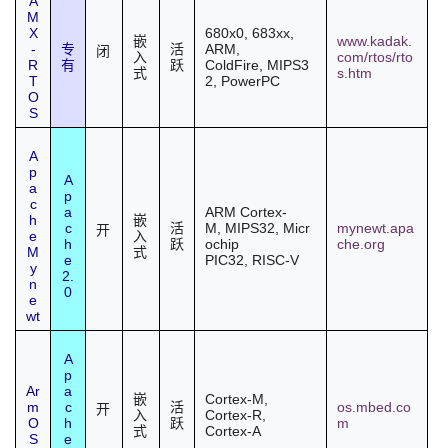
A
M
我
注
的
开
X
680x0, 683xx,
www.kadak.
嵌
-
ARM,
专
活
闭
com/rtos/rto
入
R
ColdFire,
MIPS3
有
跃
的
Programs
发
s.htm
式
T
2
,
PowerPC
O
S
支
者
A
持
学
p
A
a
p
c
a
ARM Cortex-
我
堂
h
嵌
c
M
,
MIPS32
,
Micr
mynewt.apa
活
开
e
入
h
ochip
che.org
跃
M
式
e
PIC32
,
RISC-V
的
我
我
y
2.
n
0
e
技
的
的
我
wt
A
术
云
课
的
我
p
Ar
a
Cortex-M,
嵌
m
c
os.mbed.co
支
声
活
开
程
认
的
我
Cortex-R,
入
O
h
m
跃
Cortex-A
式
S
e