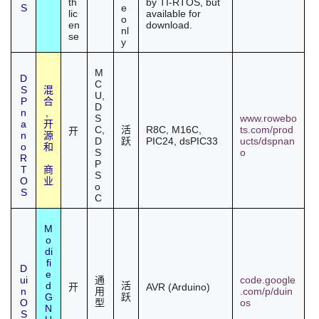
th
by
TI-RTOS
, but
S
e
lic
available for
o
en
download.
nl
se
y
M
D
C
S
混
U,
P
合
D
n
,
S
www.rowebo
a
开
C,
R8C, M16C,
ts.com/prod
活
开
n
源
D
PIC24, dsPIC33
ucts/dspnan
跃
o
和
S
o
R
P
T
商
S
O
业
o
S
C
M
o
di
fi
D
e
ui
code.google
通
d
活
AVR (Arduino)
开
n
.com/p/duin
用
G
跃
O
os
型
N
S