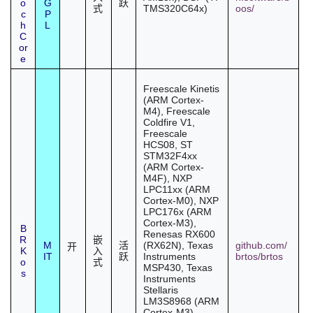
o
G
跃
TMS320C64x)
oos/
式
c
P
h
L
C
or
e
Freescale Kinetis
(ARM Cortex-
M4), Freescale
Coldfire V1,
Freescale
HCS08, ST
STM32F4xx
(ARM Cortex-
M4F), NXP
LPC11xx (ARM
Cortex-M0), NXP
LPC176x (ARM
Cortex-M3),
B
Renesas RX600
R
嵌
M
(RX62N), Texas
github.com/
活
开
K
入
IT
Instruments
brtos/brtos
跃
o
式
MSP430, Texas
s
Instruments
Stellaris
LM3S8968 (ARM
Cortex-M3),