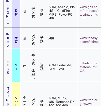
IN
T
ARM,
XScale
,
Bla
www.ghs.co
E
嵌
ckfin
, ColdFire,
m/products/r
专
活
闭
G
入
MIPS, PowerPC,
tos/integrity.
有
跃
RI
式
x86
html
T
Y
IN
嵌
ti
www.tenasy
专
活
x86
闭
入
m
s.com/intime
有
跃
式
e
嵌
入
In
github.com/
式
tr
M
ARM Cortex-M,
活
开
,
stateos/Intr
O
IT
STM8, AVR8
跃
OS
体
S
积
小
IT
R
O
不
V
ARM, MIPS,
N
,
www.tron.or
嵌
一
ar
x86,
Renesas
RX
活
µ
g
,
www.t-
入
ie
100-200-600-
而
跃