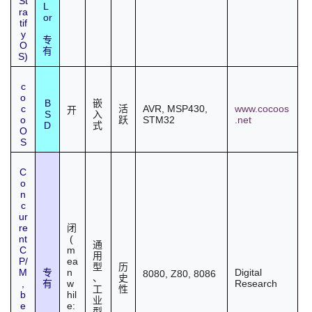
St
L
ra
or
tif
y
专
O
有
S)
c
o
B
嵌
c
AVR, MSP430,
www.cocoos
活
开
S
入
o
STM32
.net
跃
D
式
O
S
C
o
n
c
ur
re
闭
nt
(
通
C
m
用
P/
ea
型
历
M
n
Digital
专
8080, Z80, 8086
、
史
,
w
Research
有
工
性
b
hil
业
e
e:
型