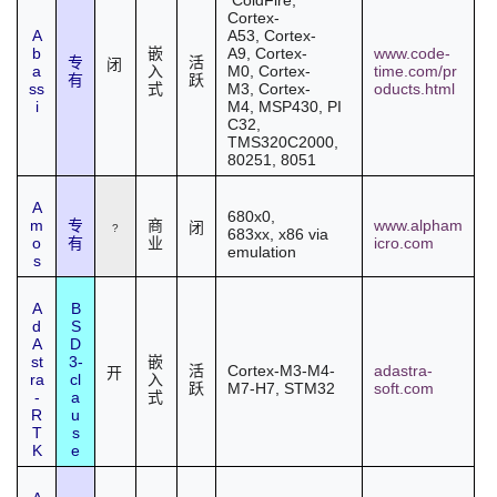
ColdFire
,
Cortex-
A
A53,
Cortex-
者
b
A9
,
Cortex-
www.code-
嵌
专
活
闭
a
M0
,
Cortex-
time.com/pr
入
有
跃
ss
M3
,
Cortex-
oducts.html
式
我
i
M4
,
MSP430
,
PI
C32
,
TMS320C2000,
的
我
80251,
8051
博
的
我
A
680x0
,
m
www.alpham
专
商
闭
?
683xx,
x86
via
o
icro.com
有
业
客
论
的
我
emulation
s
坛
圈
的
我
A
B
d
S
A
D
子
直
的
我
st
3-
嵌
Cortex-M3
-M4-
adastra-
活
开
ra
cl
入
M7-H7,
STM32
soft.com
跃
-
a
式
我
播
活
的
R
u
T
s
K
e
我
动
关
的