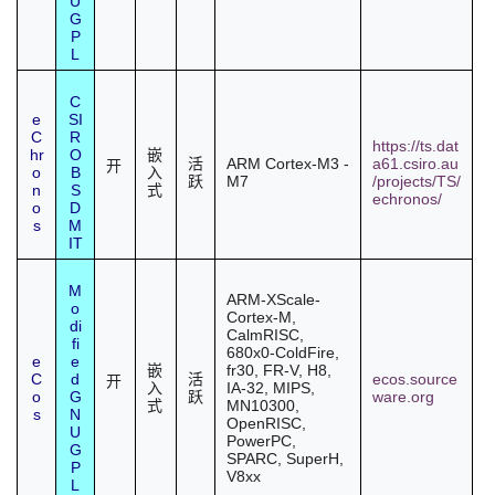
U
G
P
L
C
e
SI
C
R
https://ts.dat
hr
O
嵌
ARM Cortex-M3 -
a61.csiro.au
活
开
o
B
入
M7
/projects/TS/
跃
n
S
式
echronos/
o
D
s
M
IT
M
ARM-XScale-
o
Cortex-M,
di
CalmRISC,
fi
680x0-ColdFire,
e
e
fr30, FR-V, H8,
嵌
C
d
ecos.source
活
开
IA-32, MIPS,
入
o
G
ware.org
跃
MN10300,
式
s
N
OpenRISC,
U
PowerPC,
G
SPARC,
SuperH
,
P
V8xx
L