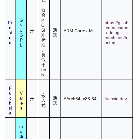
式
,
符
合
G
P
Fr
https://gitlab
N
O
o
.com/insane
U
SI
活
ARM Cortex-M
开
st
-adding-
G
X
跃
e
machines/fr
P
标
d
osted
L
准
，
类
似
于
un
ix
F
u
V
嵌
c
ar
活
AArch64
,
x86-64
fuchsia.dev
开
入
h
ie
跃
式
si
s
a
m
o
di