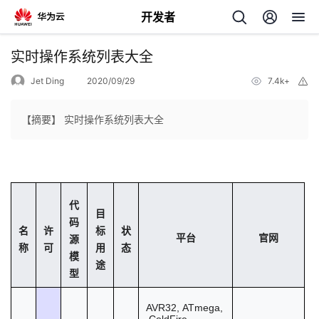
开发者
返
实时操作系统列表大全
回
Jet Ding
2020/09/29
7.4k+
举
报
【摘要】 实时操作系统列表大全
个
我
人
代
目
码
名
许
标
状
的
主
平台
官网
源
称
可
用
态
模
途
开
页
型
发
AVR32
,
ATmega
,