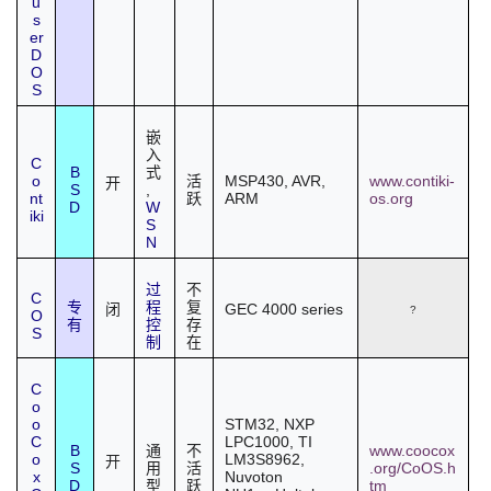
u
s
er
D
O
S
嵌
入
C
B
式
o
MSP430, AVR,
www.contiki-
活
开
S
,
nt
ARM
os.org
跃
D
W
iki
S
N
过
不
C
专
程
复
GEC 4000 series
闭
?
O
有
控
存
S
制
在
C
o
o
STM32, NXP
C
LPC1000, TI
B
www.coocox
通
不
o
LM3S8962,
开
S
.org/CoOS.h
用
活
x
Nuvoton
D
tm
型
跃