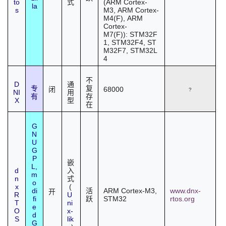
to
(
ARM Cortex-
式
la
s
M3
,
ARM Cortex-
M4(F)
,
ARM
Cortex-
M7(F)
):
STM32F
1
,
STM32F4
,
ST
M32F7
,
STM32L
4
不
D
通
专
复
68000
闭
?
NI
用
有
存
X
型
在
G
N
U
G
P
嵌
L
,
d
入
m
n
式
o
x
(
di
ARM Cortex-M3,
www.dnx-
活
开
R
U
fi
STM32
rtos.org
跃
T
ni
e
O
x-
d
S
lik
G