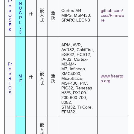
Fr
N
e
U
e
Cortex-M4,
github.com/
嵌
G
活
开
O
MIPS, MSP430,
ciaa/Firmwa
入
P
跃
S
SPARC LEON3
re
式
L
E
v
K
3
ARM, AVR,
AVR32, ColdFire,
ESP32, HCS12,
IA-32, Cortex-
Fr
M3-M4-
e
M7,
Infineon
e
XMC4000
,
嵌
M
www.freerto
活
开
R
MicroBlaze,
入
IT
s.org
跃
T
MSP430, PIC,
式
O
PIC32, Renesas
S
H8/S, RX100-
200-600-700,
8052,
STM32,
TriCore
,
EFM32
嵌
入