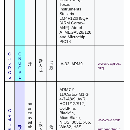
Texas
Instruments
Stellaris
LM4F120H5QR
(ARM Cortex-
M4F), Atmel
ATMEGA328/128
and Microchip
PIC18
C
G
a
N
嵌
p
U
www.capros.
活
IA-32, ARM9
开
入
R
G
org
跃
式
O
P
S
L
ARM7-9-
11/Cortex-M1-3-
4-7-A8/9, AVR,
so
HC11/12/S12,
ur
ColdFire,
C
ce
Blackfin,
e
av
MicroBlaze,
si
www.weston
ail
NIOS, 8051, x86,
u
-
嵌
ab
Win32, H8S,
专
活
m
embedded.c
入