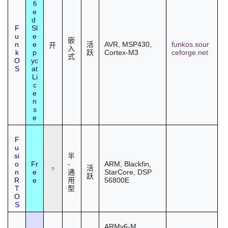
fi
e
d
F
Sl
u
e
嵌
n
e
AVR, MSP430,
funkos.sour
活
开
入
k
p
Cortex-M3
ceforge.net
跃
式
O
yc
S
at
Li
c
e
n
s
e
F
u
si
半
o
Fr
-
ARM, Blackfin,
活
?
n
e
StarCore, DSP
通
跃
R
e
56800E
用
T
型
O
S
ARMv6-M