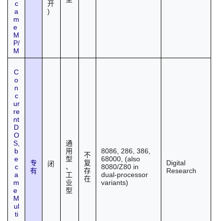
c
开
a
)
m
e
M
P/
M
C
o
n
c
ur
re
nt
D
O
S,
通
b
8086, 286, 386,
用
不
e
68000, (also
型
Digital
专
复
闭
c
8080/Z80 in
、
Research
有
存
a
dual-processor
工
在
m
variants)
业
e
型
M
ul
ti