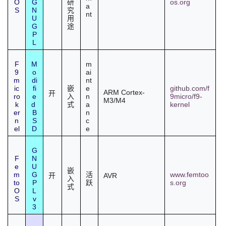
O
G
os.org
研
a
S
N
究
nt
U
用
G
途
P
L
F
M
m
9
o
ai
m
di
nt
ic
fi
e
github.com/f
嵌
ARM Cortex-
开
ro
e
n
9micro/f9-
入
M3/M4
k
d
a
kernel
式
er
B
n
n
S
c
el
D
e
G
F
N
e
U
嵌
m
G
www.femtoo
活
AVR
开
入
to
P
s.org
跃
式
O
L
S
v
3