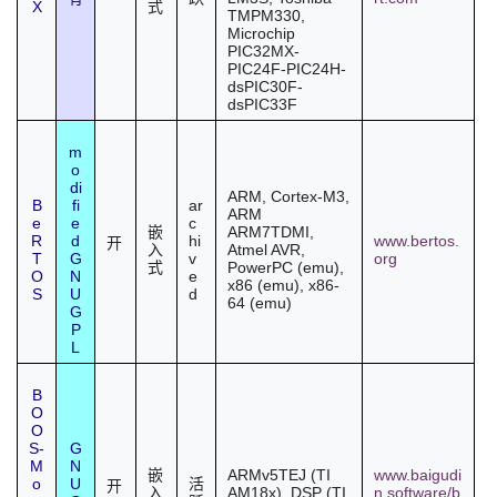
X
式
TMPM330,
Microchip
PIC32MX-
PIC24F-PIC24H-
dsPIC30F-
dsPIC33F
m
o
di
ARM, Cortex-M3,
B
fi
ar
ARM
e
e
c
ARM7TDMI,
嵌
R
d
hi
www.bertos.
开
Atmel AVR,
入
T
G
v
org
PowerPC (emu),
式
O
N
e
x86 (emu), x86-
S
U
d
64 (emu)
G
P
L
B
O
O
S-
G
M
N
ARMv5TEJ (TI
www.baigudi
嵌
o
U
活
开
AM18x), DSP (TI
n.software/b
入