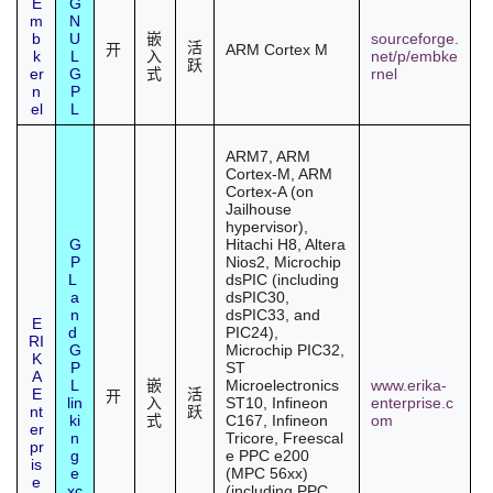
E
G
m
N
b
U
sourceforge.
嵌
活
ARM Cortex M
开
k
L
net/p/embke
入
跃
er
G
rnel
式
n
P
el
L
ARM7, ARM
Cortex-M, ARM
Cortex-A (on
Jailhouse
hypervisor),
G
Hitachi H8, Altera
P
Nios2, Microchip
L
dsPIC (including
a
dsPIC30,
n
dsPIC33, and
E
d
PIC24),
RI
G
Microchip PIC32,
K
P
ST
A
L
Microelectronics
www.erika-
嵌
E
活
开
lin
ST10, Infineon
enterprise.c
入
nt
跃
ki
C167, Infineon
om
式
er
n
Tricore,
Freescal
pr
g
e
PPC e200
is
e
(MPC 56xx)
e
xc
(including PPC