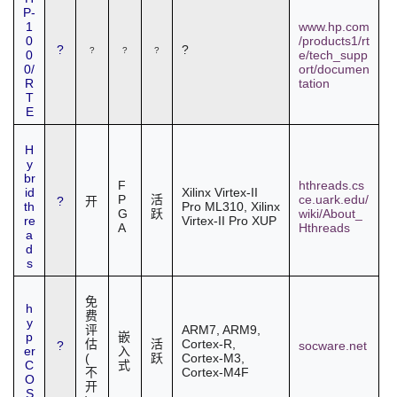
P-
1
www.hp.com
0
/products1/rt
?
?
?
?
?
0
e/tech_supp
0/
ort/documen
R
tation
T
E
H
y
br
F
hthreads.cs
id
Xilinx Virtex-II
P
ce.uark.edu/
活
?
开
th
Pro ML310, Xilinx
G
wiki/About_
跃
re
Virtex-II Pro XUP
A
Hthreads
a
d
s
免
h
费
y
ARM7, ARM9,
评
p
嵌
Cortex-R,
估
活
?
socware.net
er
入
(
Cortex-M3,
跃
C
式
Cortex-M4F
不
O
开
S