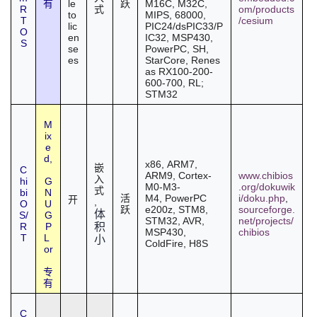
le
M16C, M32C,
有
跃
R
om/products
式
to
MIPS, 68000,
T
/cesium
lic
PIC24/dsPIC33/P
O
en
IC32, MSP430,
S
se
PowerPC, SH,
es
StarCore,
Renes
as
RX100-200-
600-700, RL;
STM32
M
ix
e
d,
x86,
ARM7
,
嵌
C
ARM9, Cortex-
www.chibios
入
hi
G
M0-M3-
.org/dokuwik
式
bi
N
M4,
PowerPC
i/doku.php
,
活
开
,
O
U
e200z
, STM8,
sourceforge.
跃
体
S/
G
STM32, AVR,
net/projects/
R
P
积
MSP430,
chibios
T
L
小
ColdFire,
H8S
or
专
有
C