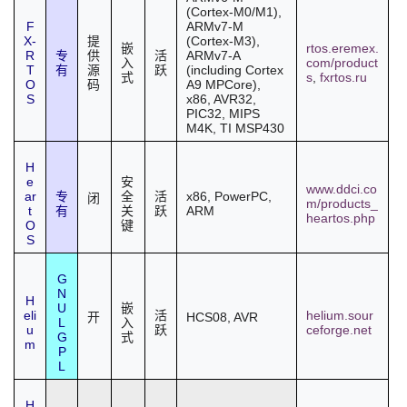
(Cortex-M0/M1),
F
ARMv7-M
X-
(Cortex-M3),
提
rtos.eremex.
嵌
R
ARMv7-A
专
供
活
com/product
入
T
(including Cortex
有
源
跃
s
,
fxrtos.ru
式
O
A9 MPCore),
码
S
x86, AVR32,
PIC32, MIPS
M4K, TI MSP430
H
e
安
www.ddci.co
ar
x86, PowerPC,
专
全
活
闭
m/products_
t
ARM
有
关
跃
heartos.php
O
键
S
G
N
H
U
嵌
eli
helium.sour
活
HCS08, AVR
开
L
入
u
ceforge.net
跃
G
式
m
P
L
H