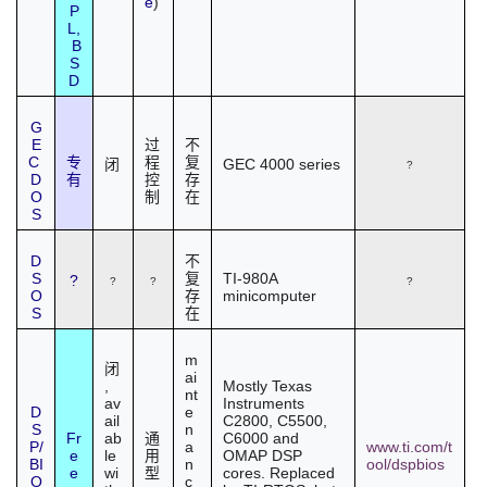
e
)
P
L,
B
S
D
G
E
过
不
C
专
程
复
GEC 4000 series
闭
?
D
有
控
存
O
制
在
S
D
不
S
TI
-980A
复
?
?
?
?
O
minicomputer
存
S
在
m
闭
ai
,
Mostly Texas
nt
av
Instruments
D
e
ail
C2800, C5500,
S
n
Fr
ab
C6000 and
通
P/
a
www.ti.com/t
e
le
OMAP DSP
用
BI
n
ool/dspbios
e
wi
cores. Replaced
型
O
c