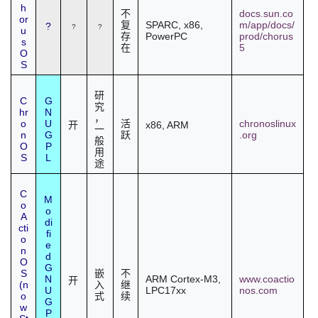
h
docs.sun.co
不
or
SPARC
, x86,
m/app/docs/
复
?
?
?
u
PowerPC
prod/chorus
存
s
5
在
O
S
研
C
G
究
hr
N
，
o
U
chronoslinux
活
x86, ARM
开
一
n
G
.org
跃
般
O
P
用
S
L
途
C
M
o
o
A
di
cti
fi
o
e
n
d
O
G
S
嵌
不
N
ARM Cortex-M3,
www.coactio
开
(n
入
继
U
LPC17xx
nos.com
o
式
续
G
w
P