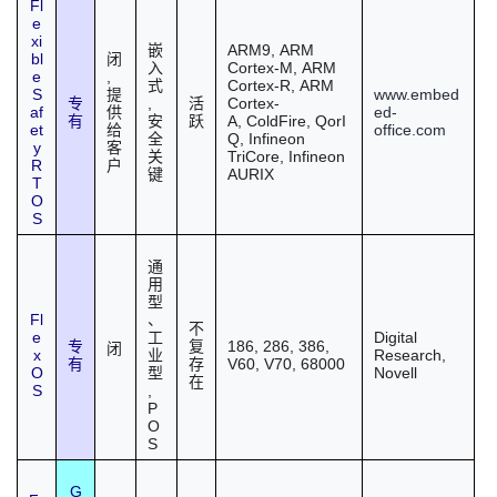
Fl
e
xi
ARM9
,
ARM
嵌
bl
闭
Cortex-M
,
ARM
入
e
,
Cortex-R
,
ARM
式
S
www.embed
提
,
Cortex-
专
活
af
ed-
供
A
,
ColdFire
,
QorI
有
安
跃
et
office.com
给
Q
,
Infineon
全
y
客
TriCore
,
Infineon
关
R
户
AURIX
键
T
O
S
通
用
型
Fl
、
不
e
Digital
工
186, 286, 386,
专
复
闭
x
Research,
业
V60, V70, 68000
有
存
O
Novell
型
在
S
,
P
O
S
G