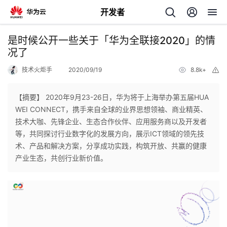
开发者
返
是时候公开一些关于「华为全联接2020」的情
回
况了
技术火炬手
2020/09/19
8.8k+
举
报
【摘要】 2020年9月23-26日，华为将于上海举办第五届HUA
WEI CONNECT，携手来自全球的业界思想领袖、商业精英、
个
技术大咖、先锋企业、生态合作伙伴、应用服务商以及开发者
等，共同探讨行业数字化的发展方向，展示ICT领域的领先技
我
人
术、产品和解决方案，分享成功实践，构筑开放、共赢的健康
产业生态，共创行业新价值。
的
主
开
页
发