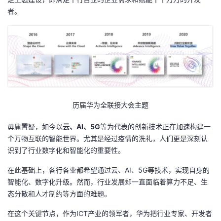
我
注
的
开
者。
的
Programs
发
支
者
持
学
历届华为全联接大会主题
我
堂
毋庸置疑，如今以
云、AI、5G
等为代表的创新技术正在加速构建一
的
我
我
个万物互联的智能世界。尤其是经过疫情的洗礼，人们更是深刻认
识到了行业数字化和智能化的重要性。
技
的
的
我
在此基础上，各行各业都希望通过云、AI、5G等技术，实现自身的
术
云
课
的
我
智能化、数字化升级。然而，行业发展却一直面临着算力不足、生
态分散和人才制约等方面的难题。
支
声
程
认
的
我
在这个关键节点，作为ICT产业的领军者，华为把行业专家、开发者