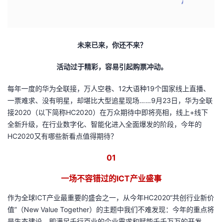
者
我
未来已来，你还不来？
的
我
活动过于精彩，容易引起购票冲动。
每年一度的华为全联接，万人空巷、12大语种19个国家线上直播、
博
的
我
一票难求、没有明星，却堪比大型追星现场……9月23日，华为全联
接2020（以下简称HC2020）在万众期待中即将亮相，线上+线下
客
论
的
我
全新升级，在行业数字化、智能化进入全面爆发的阶段，今年的
HC2020又有哪些新看点值得期待？
坛
圈
的
我
01
子
直
的
我
一场不容错过的ICT产业盛事
我
播
活
的
作为全球ICT产业最重要的盛会之一，从今年HC2020“共创行业新价
我
动
关
的
值”（New Value Together）的主题中我们不难发现：今年的重点将
是生态建设，即满足千行百业的企业需求和赋能千千万万的开发