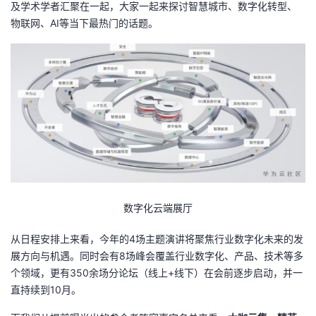
及学术学者汇聚在一起，大家一起来探讨智慧城市、数字化转型、
持
建
证
实
的
物联网、AI等当下最热门的话题。
议
验
收
藏
数字化云端展厅
从日程安排上来看，今年的4场主题演讲将聚焦行业数字化未来的发
展方向与机遇。同时会有8场峰会覆盖行业数字化、产品、技术等多
个领域，更有350余场分论坛（线上+线下）在会前逐步启动，并一
直持续到10月。