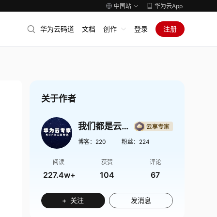
中国站
华为云App
华为云码道
文档
创作
登录
注册
关于作者
我们都是云专家
博客：
220
粉丝：
224
阅读
获赞
评论
227.4w+
104
67
+ 关注
发消息