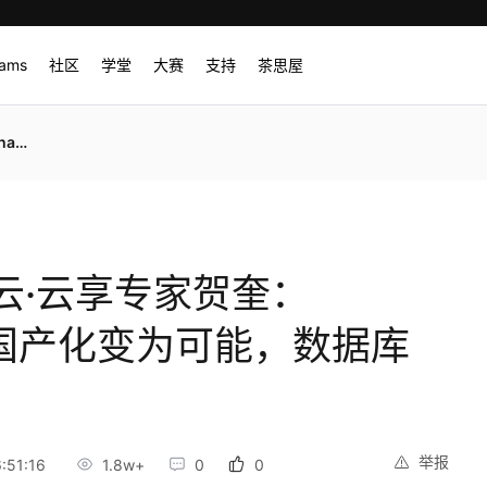
rams
社区
学堂
大赛
支持
茶思屋
RDS
云·云享专家贺奎：
器让国产化变为可能，数据库
举报
:51:16
1.8w+
0
0