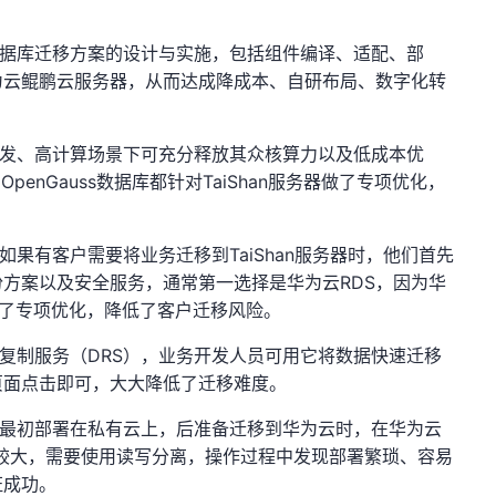
据库迁移方案的设计与实施，包括组件编译、适配、部
为云鲲鹏云服务器，从而达成降成本、自研布局、数字化转
发、高计算场景下可充分释放其众核算力以及低成本优
OpenGauss
TaiShan
、
数据库都针对
服务器做了专项优化，
TaiShan
如果有客户需要将业务迁移到
服务器时，他们首先
RDS
份方案以及安全服务，通常第一选择是华为云
，因为华
了专项优化，降低了客户迁移风险。
DRS
复制服务（
），业务开发人员可用它将数据快速迁移
页面点击即可，大大降低了迁移难度。
最初部署在私有云上，后准备迁移到华为云时，在华为云
较大，需要使用读写分离，操作过程中发现部署繁琐、容易
证成功。