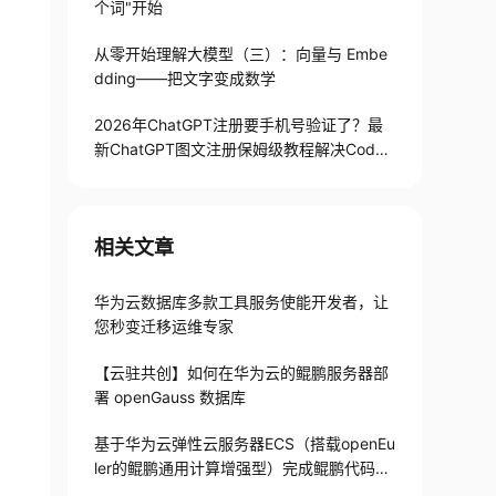
个词"开始
从零开始理解大模型（三）：向量与 Embe
dding——把文字变成数学
2026年ChatGPT注册要手机号验证了？最
新ChatGPT图文注册保姆级教程解决Codex
手机号验证难题
相关文章
华为云数据库多款工具服务使能开发者，让
您秒变迁移运维专家
【云驻共创】如何在华为云的鲲鹏服务器部
署 openGauss 数据库
基于华为云弹性云服务器ECS（搭载openEu
ler的鲲鹏通用计算增强型）完成鲲鹏代码迁
移工具实践【华为云至简致远】