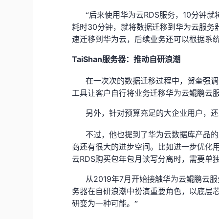
RDS
10
“后来使用华为云
服务，
分钟就
30
耗时
分钟，就将数据迁移到华为云服务
速迁移到华为云，后续业务还可以根据系统
TaiShan
服务器：推动自研浪潮
在一次次的数据迁移过程中，贺奎强调
工具让客户自行将业务迁移华为云鲲鹏云
另外，针对预算充足的大企业用户，还
不过，他也提到了华为云数据库产品的
商还有很大的进步空间。比如进一步优化用
RDS
云
购买包年包月读写分离时，需要单独
2019
7
从
年
月开始接触华为云鲲鹏云服
务器在自研浪潮中扮演重要角色，以底层
研变为一种可能。”