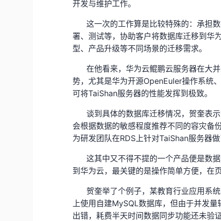
开发与维护工作。
这一次的工作算是比较特殊的：承担数
署、测试等，协助客户将数据库迁移到华
型、产品升级等不同场景的迁移需求。
在他看来，华为云鲲鹏云服务器在大并
OpenEuler
势，尤其是华为开源
操作系统
TaiShan
可将
服务器的性能发挥到极致。
谈到具体的数据库迁移情况，贺奎表示
会根据数据的敏感程度推荐不同的容灾备
RDS
TaiShan
为研发团队在
上针对
服务器做
这其中又不得不提的一个产品便是数据
到华为云，最关键的是操作简单方便，在
贺奎举了个例子，某教育行业应用系统
MySQL
上使用自建
数据库，但由于并发量
出错，耗费半天时间数据同步功能还未验