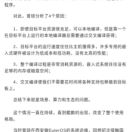
程序。
我
注
的
开
对此，曾琼分析了4个原因：
的
Programs
发
1
、即使目标平台资源很充足，可以本地编译，但是第一个
支
者
在目标平台上运行的本地编译器总需要通过交叉编译获得；
2
、目标平台的运行速度往往比主机慢得多，许多专用的嵌
持
学
入式硬件被设计为低成本和低功耗，没有太高的性能；
我
堂
3
、整个编译过程是非常消耗资源的，嵌入式系统往往没有
足够的内存或磁盘空间；
的
我
我
4
、交叉编译使我们不需要花时间将各种支持包移植到目标
板上。
技
的
的
我
总结下来就是场景、算力和生态的问题。
术
云
课
的
我
这个情况一直在持续，直到鲲鹏的出现，改变了整个使用
格局。
支
声
程
认
的
我
当时曾琼在西安做EulerOS的系统运维，回想初次接触国