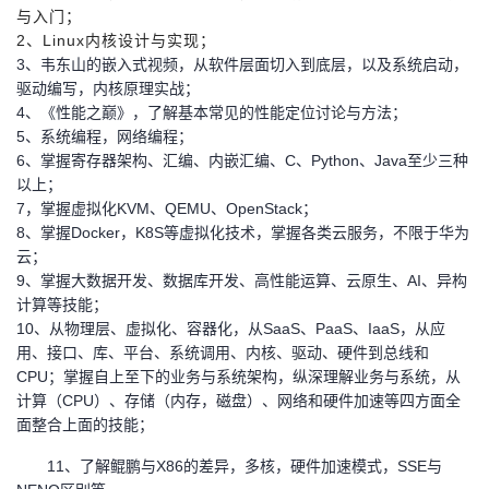
与入门；
2、Linux内核设计与实现；
3
、韦东山的嵌入式视频，从软件层面切入到底层，以及系统启动，
驱动编写，内核原理实战；
4、《性能之巅》，了解基本常见的性能定位讨论与方法；
5、系统编程，网络编程；
6、掌握寄存器架构、汇编、内嵌汇编、C、Python、Java至少三种
以上；
7，掌握虚拟化KVM、QEMU、OpenStack；
8、掌握Docker，K8S等虚拟化技术，掌握各类云服务，不限于华为
云；
9、掌握大数据开发、数据库开发、高性能运算、云原生、AI、异构
计算等技能；
10、从物理层、虚拟化、容器化，从SaaS、PaaS、IaaS，从应
用、接口、库、平台、系统调用、内核、驱动、硬件到总线和
CPU；掌握自上至下的业务与系统架构，纵深理解业务与系统，从
计算（CPU）、存储（内存，磁盘）、网络和硬件加速等四方面全
面整合上面的技能；
11
、了解鲲鹏与X86的差异，多核，硬件加速模式，SSE与