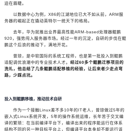
迫在眉睫。
者
以数据中心为例，X86的江湖地位已大不如从前，ARM服
务器的崛起正在撬动英特尔一统天下的格局。
我
去年，华为就推出业界最高性能ARM-based处理器鲲鹏
920，强势闯入服务器市场。经过一年的沉淀，自研的步伐在鲲
的
我
鹏这个后浪的推动下，满地开花。
博
的
我
曾琼，是中软国际的系统工程师，也是第一批投入到鲲鹏
适配调优浪潮中的专业技术人才。
经过60多个鲲鹏迁移项目的
客
论
的
我
洗礼，他总结了几条鲲鹏适配移植的经验，让后来者少走点弯
路，少踩点坑。
坛
圈
的
我
子
直
的
我
投入到鲲鹏移植，推动技术自研
我
播
活
的
作为一个接触Linux差不多10年的IT老人，曾琼做过5年的
嵌入式Linux系统开发，5年的操作系统运维，长年苦于交叉编
我
动
关
译的繁琐：在当前编译平台下，编译出来的程序能运行在体系
的
结构不同的另一种目标平台上，但编译平台本身却不能运行该