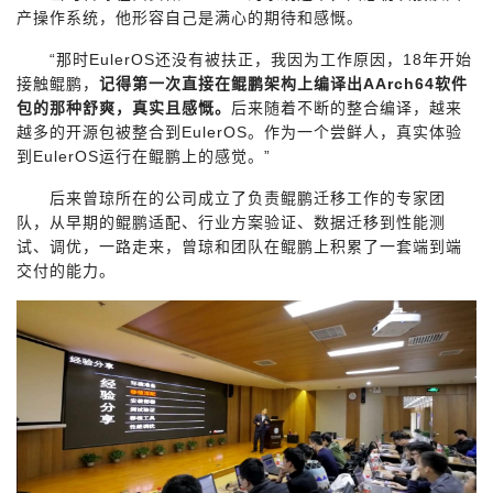
持
建
证
实
的
产操作系统，他形容自己是满心的期待和感慨。
“那时EulerOS还没有被扶正，我因为工作原因，18年开始
议
验
收
接触鲲鹏，
记得第一次直接在鲲鹏架构上编译出AArch64软件
包的那种舒爽，真实且感慨。
后来随着不断的整合编译，越来
藏
越多的开源包被整合到EulerOS。作为一个尝鲜人，真实体验
到EulerOS运行在鲲鹏上的感觉。”
后来曾琼所在的公司成立了负责鲲鹏迁移工作的专家团
队，从早期的鲲鹏适配、行业方案验证、数据迁移到性能测
试、调优，一路走来，曾琼和团队在鲲鹏上积累了一套端到端
交付的能力。