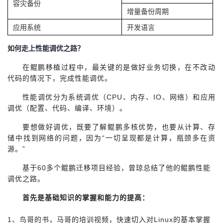
容灾备份
增量备份周期
应用系统
开发语言
如何走上性能调优之路？
在鲲鹏移植过程中，最关键的是做好业务切换，在不改动
代码的情况下，完成性能调优。
性能调优分为系统调优（CPU、内存、IO、网络）和应用
调优（配置、代码、编译、环境）。
要想做好调优，既要了解鲲鹏多核优势，也要从计算、存
储中找到网络的问题，因为“一切呈现都是计算，瓶颈多在资
源。”
基于60多个鲲鹏迁移项目经验，曾琼总结了他的鲲鹏性能
调优之路。
首先是基础知识的掌握和能力的提高：
1
、鸟哥的书，马哥的培训视频，快速切入对Linux的基本掌握