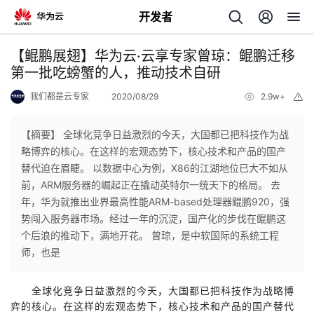
开发者
返
【鲲鹏展翅】华为云·云享专家曾琼：鲲鹏迁移
回
第一批吃螃蟹的人，推动技术自研
我们都是云专家
2020/08/29
2.9w+
举
报
【摘要】 全球化竞争日益激烈的今天，大国都已把科技作为战
略博弈的核心。在这样的宏观态势下，核心技术和产品的国产
个
替代迫在眉睫。 以数据中心为例，X86的江湖地位已大不如从
前，ARM服务器的崛起正在撬动英特尔一统天下的格局。 去
我
人
年，华为就推出业界最高性能ARM-based处理器鲲鹏920，强
势闯入服务器市场。经过一年的沉淀，国产化的步伐在鲲鹏这
的
主
个后浪的推动下，满地开花。 曾琼，是中软国际的系统工程
师，也是
开
页
全球化竞争日益激烈的今天，大国都已把科技作为战略博
发
弈的核心。在这样的宏观态势下，核心技术和产品的国产替代