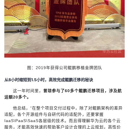
图：2019年获得公司鲲鹏移植金牌团队
8
1.5
从
小时缩短到
小时，高效完成鲲鹏迁移的秘诀
这一年时间里，
曾琼参与了60多个鲲鹏迁移项目，涉及航
运额20多个。
他总结，“在整个项目交付过程中，除了对鲲鹏架构的差异
适配，各个开源组件与自研代码的适配外，还要掌握
IaaS\PaaS\SaaS各层级的技术。而且得理解华为云的各个云
服务，才能高效快速的帮助客户设计合理的上云规划，高性价