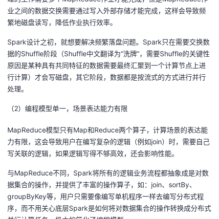
我
注
的
业之间的数据交换需要通过写入外部存储才能完成，这样会导致频
开
繁地磁盘读写，降低作业执行效率。
的
Programs
发
Spark设计之初，就想要解决频繁落盘问题。Spark只在需要交换数
据的Shuffle阶段（Shuffle中文翻译为“洗牌”，需要Shuffle的关键性
支
者
原因是某种具有共同特征的数据需要最终汇聚到一个计算节点上进
行计算）才会写磁盘，其它阶段，数据都是按流式的方式进行并行
持
学
处理。
我
堂
（2）编程模型单一，场景表达能力有限
的
我
MapReduce模型只有Map和Reduce两个算子，计算场景的表达能
我
力有限，这会导致用户在编写复杂的逻辑（例如join）时，需要自己
技
的
写关联的逻辑，如果逻辑写得不够高效，还会影响性能。
的
我
与MapReduce不同，Spark将所有的逻辑业务流程都抽象成是对数
术
云
课
的
我
据集合的操作，并提供了丰富的操作算子，如：join、sortBy、
groupByKey等，用户只需要像编写单机程序一样去编写分布式程
支
声
程
认
的
我
序，而不用关心底层Spark是如何将对数据集合的操作转换成分布式