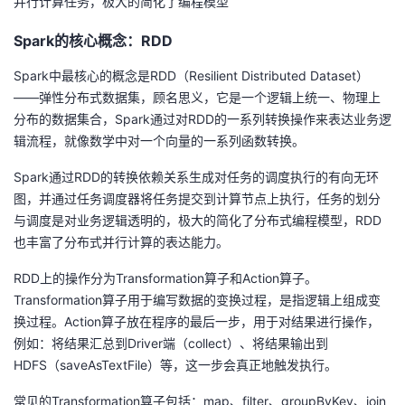
并行计算任务，极大的简化了编程模型
持
建
证
实
的
Spark的核心概念：RDD
议
验
收
Spark中最核心的概念是RDD（Resilient Distributed Dataset）
——弹性分布式数据集，顾名思义，它是一个逻辑上统一、物理上
藏
分布的数据集合，Spark通过对RDD的一系列转换操作来表达业务逻
辑流程，就像数学中对一个向量的一系列函数转换。
Spark通过RDD的转换依赖关系生成对任务的调度执行的有向无环
图，并通过任务调度器将任务提交到计算节点上执行，任务的划分
与调度是对业务逻辑透明的，极大的简化了分布式编程模型，RDD
也丰富了分布式并行计算的表达能力。
RDD上的操作分为Transformation算子和Action算子。
Transformation算子用于编写数据的变换过程，是指逻辑上组成变
换过程。Action算子放在程序的最后一步，用于对结果进行操作，
例如：将结果汇总到Driver端（collect）、将结果输出到
HDFS（saveAsTextFile）等，这一步会真正地触发执行。
常见的Transformation算子包括：map、filter、groupByKey、join