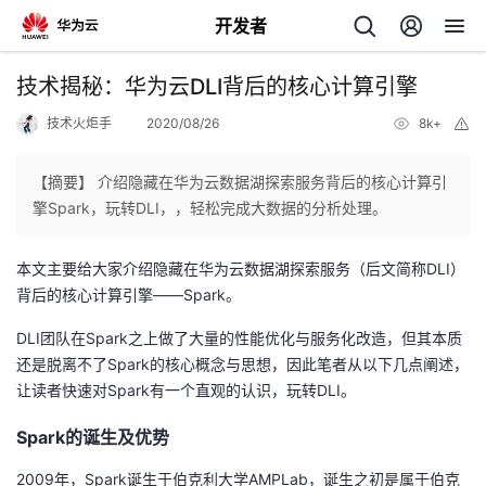
开发者
返
技术揭秘：华为云DLI背后的核心计算引擎
回
技术火炬手
2020/08/26
8k+
举
报
【摘要】 介绍隐藏在华为云数据湖探索服务背后的核心计算引
擎Spark，玩转DLI，，轻松完成大数据的分析处理。
个
本文主要给大家介绍隐藏在华为云数据湖探索服务（后文简称DLI）
背后的核心计算引擎——Spark。
我
人
DLI团队在Spark之上做了大量的性能优化与服务化改造，但其本质
的
还是脱离不了Spark的核心概念与思想，因此笔者从以下几点阐述，
主
让读者快速对Spark有一个直观的认识，玩转DLI。
开
页
Spark的诞生及优势
发
2009年，Spark诞生于伯克利大学AMPLab，诞生之初是属于伯克