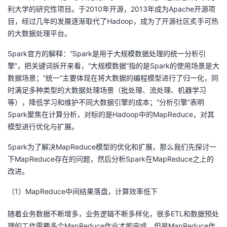
利大学的研究性项目。于2010年开源，2013年成为Apache开源项
者
目，经过几年的发展逐渐取代了Hadoop，成为了开源社区炙手可热
的大数据处理平台。
我
Spark官方的解释：“Spark是用于大规模数据处理的统一分析引
擎”，把关键词拆开来看，“大规模数据”指的是Spark的使用场景是大
的
我
数据场景；“统一”主要体现在将大数据的编程模型进行了归一化，同
时满足多种类型的大数据处理场景（批处理、流处理、机器学习
博
的
我
等），降低学习和维护不同大数据引擎的成本；“分析引擎”表明
Spark聚焦在计算分析，对标的是Hadoop中的MapReduce，对其
客
论
的
我
模型进行优化与扩展。
坛
圈
的
我
Spark为了解决MapReduce模型的优化和扩展，那么我们先探讨一
下MapReduce存在的问题，然后分析Spark在MapReduce之上的
子
直
的
我
改进。
我
播
活
的
（1）MapReduce中间结果落盘，计算效率低下
我
动
关
的
随着业务数据不断增多，业务逻辑不断多样化，很多ETL和数据预处
理的工作需要多个MapReduce作业才能完成，但是MapReduce作