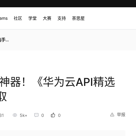
rams
社区
学堂
大赛
支持
茶思屋
领取
神器！《华为云API精选
取
举报
31
5k+
0
0