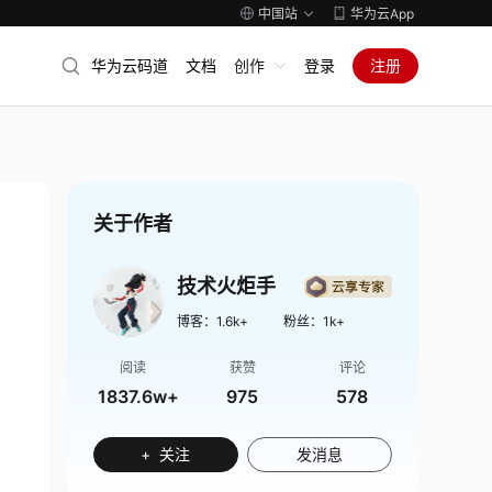
中国站
华为云App
华为云码道
文档
创作
登录
注册
关于作者
技术火炬手
博客：
1.6k+
粉丝：
1k+
阅读
获赞
评论
1837.6w+
975
578
+ 关注
发消息