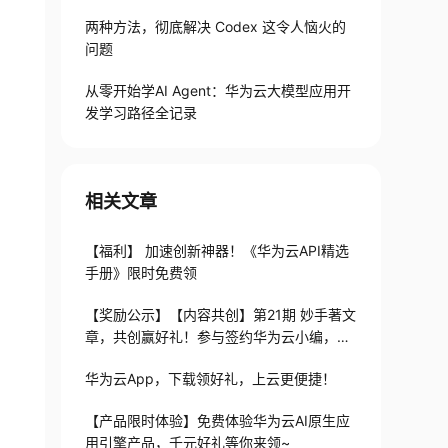
两种方法，彻底解决 Codex 这令人恼火的
问题
从零开始学AI Agent：华为云大模型应用开
发学习路径全记录
相关文章
【福利】 加速创新神器！《华为云API精选
手册》限时免费领
【奖励公示】【内容共创】第21期 妙手著文
章，共创赢好礼！参与签约华为云小编，开
发者花式大礼包等你来拿！
华为云App，下载领好礼，上云更便捷！
【产品限时体验】免费体验华为云AI原生应
用引擎产品，千元好礼等你来领~