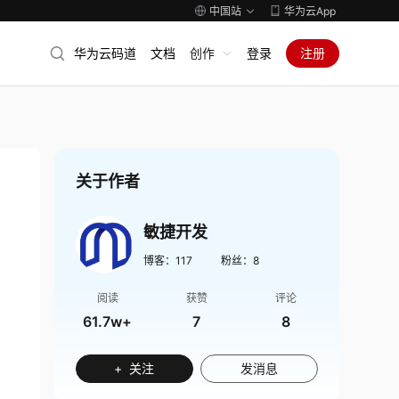
中国站
华为云App
华为云码道
文档
创作
登录
注册
关于作者
敏捷开发
博客：
117
粉丝：
8
阅读
获赞
评论
61.7w+
7
8
+ 关注
发消息