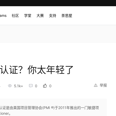
rams
社区
学堂
大赛
支持
茶思屋
CP认证？你太年轻了
举报
4
5.1k+
0
0
）认证是由美国项目管理协会(PMI ®)于2011年推出的一门敏捷项
ioner。