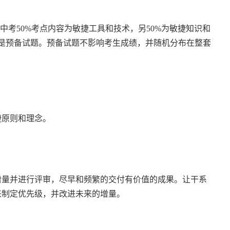
其中考50%考点内容为敏捷工具和技术，另50%为敏捷知识和
0道是预备试题。预备试题不影响考生成绩，并随机分布在整套
捷原则和理念。
增量并进行评审，尽早和频繁的交付有价值的成果。让干系
来制定优先级，并改进未来的增量。