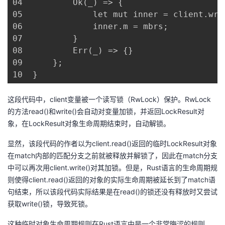
04	        Ok(_) => {

05	            let mut inner = client.write().unwrap();

06	            inner.m = mbrs;

07	        }

08	        Err(_) => {}

09	    };

10	}
这段代码中，client变量被一个读写锁（RwLock）保护。RwLock
的方法read()和write()会自动对变量加锁，并返回LockResult对
象，在LockResult对象生命周期结束时，自动解锁。
显然，该段代码的作者以为client.read()返回的临时LockResult对象
在match内部的匹配分支之前就被释放并解锁了，因此在match分支
中可以再次用client.write()对其加锁。但是，Rust语言的生命周期规
则使得client.read()返回的对象的实际生命周期被延长到了match语
句结束，所以该段代码实际结果是在read()的锁还没有释放时又尝试
获取write()锁，导致死锁。
这种临时对象生命周期规则在Rust语言中是一个非常晦涩的规则，