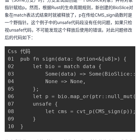
指针赋给p。然而，根据Rust的生命周期规则，新创建的BioSlice对
象在match表达式结束时就被释放了，p在传给CMS_sign函数时是
一个野指针。这个例子中的unsafe代码段没有任何问题，如果只检
视unsafe代码，不可能发现这个释放后使用的错误。对此问题修改
后的代码如下：
Css 代码

01	pub fn sign(data: Option<&[u8]>) {

02	    let bio = match data {

03	        Some(data) => Some(BioSlice::new(data)),

04	        None => None,

05	    };

06	    let p = bio.map_or(ptr::null_mut(),|p| p.as_ptr());

07	    unsafe {

08	        let cms = cvt_p(CMS_sign(p));

09	    }

10	}