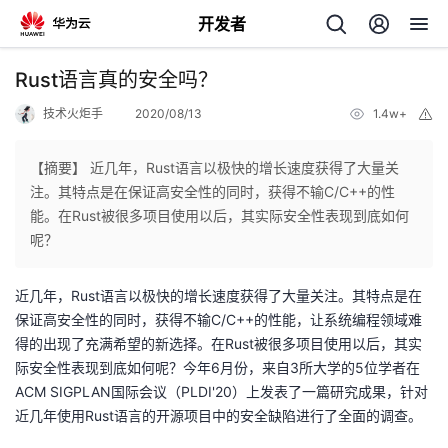
开发者
返
Rust语言真的安全吗？
回
技术火炬手
2020/08/13
1.4w+
举
报
【摘要】 近几年，Rust语言以极快的增长速度获得了大量关
注。其特点是在保证高安全性的同时，获得不输C/C++的性
能。在Rust被很多项目使用以后，其实际安全性表现到底如何
个
呢？
我
人
近几年，Rust语言以极快的增长速度获得了大量关注。其特点是在
保证高安全性的同时，获得不输C/C++的性能，让系统编程领域难
我
的
主
得的出现了充满希望的新选择。在Rust被很多项目使用以后，其实
际安全性表现到底如何呢？今年6月份，来自3所大学的5位学者在
我
的
开
页
ACM SIGPLAN国际会议（PLDI'20）上发表了一篇研究成果，针对
近几年使用Rust语言的开源项目中的安全缺陷进行了全面的调查。
我
的
开
发