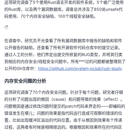
这项研究调查了5个使用Rust语言开发的软件系统，5个被广泛使用
的
的Rust库，以及两个漏洞数据库。调查总共涉及了850处unsafe代
Programs
发
者
码使用、70个内存安全缺陷、100个线程安全缺陷。
支
者
我
持
学
的
我
在调查中，研究员不光查看了所有漏洞数据库中报告的缺陷和软件
公开报告的缺陷，还查看了所有开源软件代码仓库中的提交记录。
我
堂
博
的
我
通过人工的分析，他们界定出提交所修复的BUG类型，并将其归类
到相应的内存安全/线程安全问题中。所有***过的问题都被整理到了
的
我
客
论
的
我
我
公开的Git仓库中：
https://github.com/system-pclub/rust-study
技
的
坛
圈
的
我
内存安全问题的分析
的
我
这项研究调查了70个内存安全问题。针对于每个问题，研究者仔细
术
云
子
直
的
我
课
的
我
的分析了问题出现的根因（cause）和问题导致的效果（effect）。
问题根因是通过修改问题时提交的patch代码来界定的——即编码的
支
声
播
活
的
程
认
的
我
错误发生在哪儿；问题的效果是指代码运行造成可观察的错误的位
置，比如出现缓冲区溢出的代码位置。由于从根因到效果有个传递
持
建
动
关
证
实
的
过程，这两者有时候是相隔很远的。根据根因和效果所在的代码区