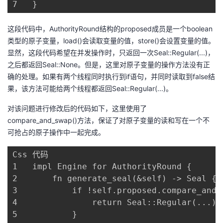
7	}
这段代码中，AuthorityRound结构的proposed成员是一个boolean
类型的原子变量，load()会读取变量的值，store()会设置变量的值。
显然，这段代码希望在并发操作时，只返回一次Seal::Regular(...)，
之后都返回Seal::None。但是，这里对原子变量的操作方法没有正
确的处理。如果有两个线程同时执行到if语句，并同时读取到false结
果，该方法可能给两个线程都返回Seal::Regular(...)。
对该问题进行修改后的代码如下，这里使用了
compare_and_swap()方法，保证了对原子变量的读和写在一个不
可抢占的原子操作中一起完成。
Css 代码

1	impl Engine for AuthorityRound {

2	    fn generate_seal(&self) -> Seal {

3	        if !self.proposed.compare_and_swap(false, true) {

4	            return Seal::Regular(...);

5	        }
