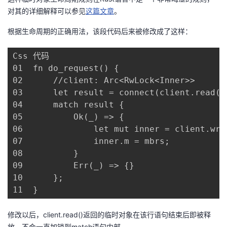
对其的详细解释可以参见
这篇文章
。
根据生命周期的正确用法，该段代码后来被修改成了这样：
Css 代码

01	fn do_request() {

02	    //client: Arc<RwLock<Inner>>

03	    let result = connect(client.read().unwrap().m);

04	    match result {

05	        Ok(_) => {

06	            let mut inner = client.write().unwrap();

07	            inner.m = mbrs;

08	        }

09	        Err(_) => {}

10	    };

11	}
修改以后，client.read()返回的临时对象在该行语句结束后即被释
放，不会一直加锁到match语句内部。