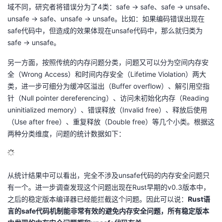
域不同，研究者将错误分为了4类：safe -> safe、safe -> unsafe、
议
注
验
收
unsafe -> safe、unsafe -> unsafe。比如：如果编码错误出现在
safe代码中，但造成的效果体现在unsafe代码中，那么就归类为
藏
safe -> unsafe。
另一方面，按照传统的内存问题分类，问题又可以分为空间内存安
全（Wrong Access）和时间内存安全（Lifetime Violation）两大
类，进一步可细分为缓冲区溢出（Buffer overflow）、解引用空指
针（Null pointer dereferencing）、访问未初始化内存（Reading
uninitialized memory）、错误释放（Invalid free）、释放后使用
（Use after free）、重复释放（Double free）等几个小类。根据这
两种分类维度，问题的统计数据如下：
从统计结果中可以看出，完全不涉及unsafe代码的内存安全问题只
有一个。进一步调查发现这个问题出现在Rust早期的v0.3版本中，
之后的稳定版本编译器已经能拦截这个问题。因此可以说：
Rust语
言的safe代码机制能非常有效的避免内存安全问题，所有稳定版本