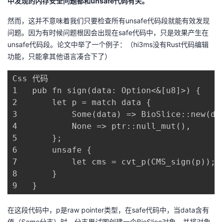
中发现的内存安全问题都和unsafe代码有关。
然而，这并不意味着我们只要检查所有unsafe代码段就能有效发现
问题。因为有时候问题根因会出现在safe代码中，只是效果产生在
unsafe代码段。论文中举了一个例子：（hi3ms没有Rust代码编辑
功能，只能拿其他语言凑合下了）
Css 代码

1	pub fn sign(data: Option<&[u8]>) {

2	    let p = match data {

3	        Some(data) => BioSlice::new(data).as_ptr(),

4	        None => ptr::null_mut(),

5	    };

6	    unsafe {

7	        let cms = cvt_p(CMS_sign(p));

8	    }

9	}
在这段代码中，p是raw pointer类型，在safe代码中，当data含有
值（Some分支）时，分支里试图创建一个BioSlice对象，并将对象