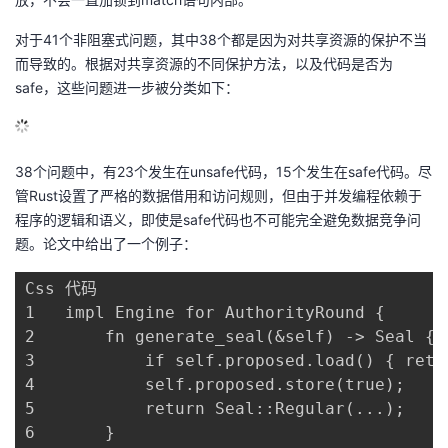
对于41个非阻塞式问题，其中38个都是因为对共享资源的保护不当
而导致的。根据对共享资源的不同保护方法，以及代码是否为
safe，这些问题进一步被分类如下：
38个问题中，有23个发生在unsafe代码，15个发生在safe代码。尽
管Rust设置了严格的数据借用和访问规则，但由于并发编程依赖于
程序的逻辑和语义，即使是safe代码也不可能完全避免数据竞争问
题。论文中给出了一个例子：
Css 代码

1	impl Engine for AuthorityRound {

2	    fn generate_seal(&self) -> Seal {

3	        if self.proposed.load() { return Seal::None; }

4	        self.proposed.store(true);

5	        return Seal::Regular(...);

6	    }
