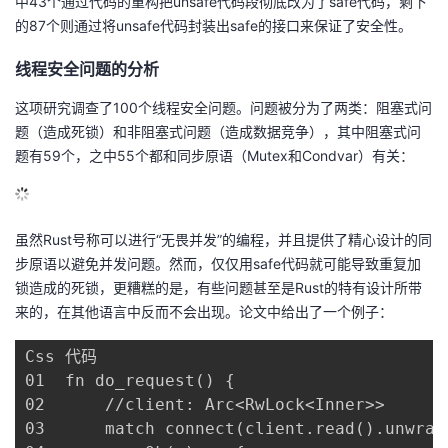
中43个通过代码的重构把unsafe代码段彻底改为了safe代码，剩下
的87个则通过将unsafe代码封装出safe的接口来保证了安全性。
线程安全问题的分析
这项研究调查了100个线程安全问题。问题被分为了两类：阻塞式问
题（造成死锁）和非阻塞式问题（造成数据竞争），其中阻塞式问
题有59个，之中55个都和同步原语（Mutex和Condvar）有关：
虽然Rust号称可以进行“无畏并发”的编程，并且提供了精心设计的同
步原语以避免并发问题。然而，仅仅用safe代码就可能导致重复加
锁造成的死锁，更糟糕的是，有些问题甚至是Rust的特有设计所带
来的，在其他语言中反而不会出现。论文中给出了一个例子：
Css 代码

01	fn do_request() {

02	    //client: Arc<RwLock<Inner>>

03	    match connect(client.read().unwrap().m) {
