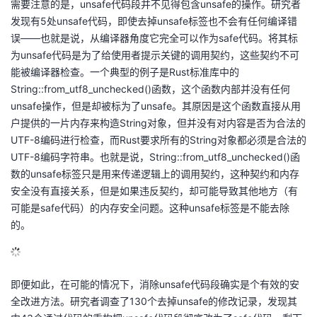
需要注意的是，unsafe代码段并不见得包含unsafe的操作。研究者
发现有5处unsafe代码，即使去掉unsafe标签也不会有任何编译错
误——也就是说，从编译器角度它完全可以作为safe代码。将其标
为unsafe代码是为了给使用者提示关键的调用契约，这些契约不可
能被编译器检查。一个典型的例子是Rust标准库中的
String::from_utf8_unchecked()函数，这个函数内部并没有任何
unsafe操作，但是却被标为了unsafe。其原因是这个函数直接从用
户提供的一片内存来构造String对象，但并没有对内容是否为合法的
UTF-8编码进行检查，而Rust要求所有的String对象都必须是合法的
UTF-8编码字符串。也就是说，String::from_utf8_unchecked()函
数的unsafe标签只是用来传递逻辑上的调用契约，这种契约和内存
安全没有直接关系，但是如果违反契约，却可能导致其他地方（有
可能是safe代码）的内存安全问题。这种unsafe标签是不能去除
的。
即便如此，在可能的情况下，消除unsafe代码段确实是个有效的安
全改进方法。研究者调查了130个去掉unsafe的修改记录，发现其