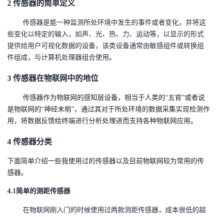
2
传感器的简单定义
者
传感器是能一种监测所处环境中发生的事件或者变化，并将这
些变化以特定的输入，如声、光、热、力、运动等，以显示的形式
我
提供给用户可视化数据的设备，该类设备通常由敏感组件或转换组
件组成，与计算机处理器组合使用。
的
我
3
传感器在物联网中的地位
博
的
我
传感器作为物联网的感知层设备，相当于人类的
“
五官
”
或者说
是物联网的
“
神经末梢
”
，通过其对于所处环境的数据采集实现检测作
客
论
的
我
用，将数据反馈给终端进行分析处理进而支持各种物联网应用。
坛
圈
的
我
4
传感器分类
子
直
的
我
下面简单介绍一些我使用过的传感器以及目前物联网较为常用的传
感器。
我
播
活
的
4.1
简单的测距传感器
我
动
关
的
在物联网刚入门的时候使用过两款测距传感器，成本很低的超