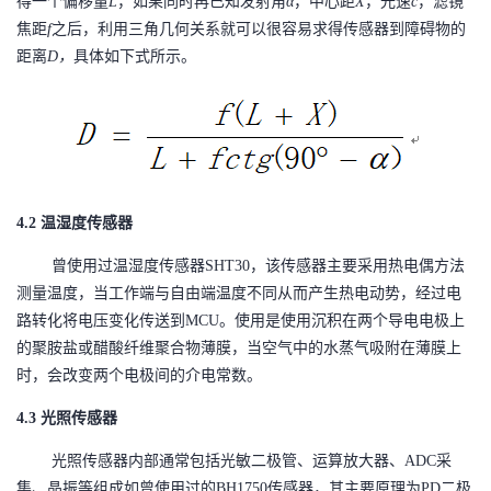
得一个偏移量
L
，如果同时再已知发射角
α
，中心距
X
，光速
c
，滤镜
焦距
f
之后，利用三角几何关系就可以很容易求得传感器到障碍物的
距离
D
，
具体如下式所示。
4.2
温湿度传感器
曾使用过温湿度传感器
SHT30
，该传感器主要采用热电偶方法
测量温度，当工作端与自由端温度不同从而产生热电动势，经过电
路转化将电压变化传送到
MCU
。使用是使用沉积在两个导电电极上
的聚胺盐或醋酸纤维聚合物薄膜，当空气中的水蒸气吸附在薄膜上
时，会改变两个电极间的介电常数。
4.3
光照传感器
光照传感器内部通常包括光敏二极管、运算放大器、
ADC
采
集、晶振等组成如曾使用过的
BH1750
传感器，其主要原理为
PD
二极