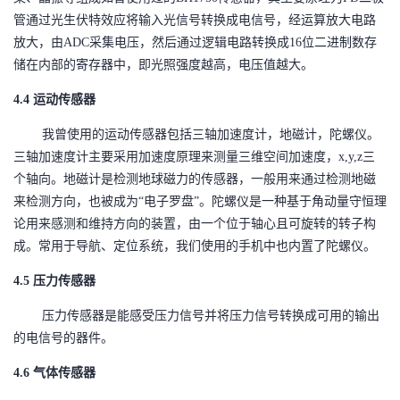
管通过光生伏特效应将输入光信号转换成电信号，经运算放大电路
放大，由
ADC
采集电压，然后通过逻辑电路转换成
16
位二进制数存
，即光照强度越高，电压值越大。
储在内部的寄存器中
4.4
运动传感器
我曾使用的运动传感器包括三轴加速度计，地磁计，陀螺仪。
三轴加速度计主要采用加速度原理来测量三维空间加速度，
x,y,z
三
个轴向。地磁计是检测地球磁力的传感器，一般用来通过检测地磁
来检测方向，也被成为
“
电子罗盘
”
。陀螺仪是一种基于角动量守恒理
论用来感测和维持方向的装置，由一个位于轴心且可旋转的转子构
成。常用于导航、定位系统，我们使用的手机中也内置了陀螺仪。
4.5
压力传感器
压力传感器是能感受压力信号并将压力信号转换成可用的输出
的电信号的器件。
4.6
气体传感器