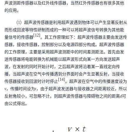
声波测距传感器以及红外线传感器，当然红外传感器也有很多其他
我
注
的
开
的应用。
的
Programs
发
（
1
）超声波传感器是利用超声波遇到物
体可以产生显著反射从
而形成回波等特性研制而成的一种可以将超声波信号转换为其他能
支
者
[12]
量信号的传感器
。其工作原理如下：超声波传感器主要由发送传
感器，接收传感器，控制部分以及电源四部分构成。超声波传感器
持
学
的工作原理，主要是采用超声波测距中的时间差测距法。首先由发
送传感器将电能转换为机械能以超声波形式向某一方向发送超声
我
堂
波，在发射的同时开始计时，之后超声波将沿着某一直线定向传
播，当超声波在空气中传播遇到分界面时会产生显著反射，当接收
的
我
我
[14]
传感器接收到回波时计时停止
。超声波在空气中的传播速度设为
v
，传播时间设为
t
，由于超声波发送器与接收器之间距离较近，所以
技
的
的
我
反射角较小，可忽略不计。则超声波传感器与障碍物之间的距离
d
可
由公式得出。
术
云
课
的
我
支
声
程
认
的
我